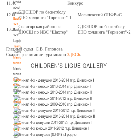
Media
11.40
Конкурс
Минск
about
СДЮШОР по баскетболу
basketball
12.00
Могилевский ОЦФВиС
ЕПО холдинга "Горизонт"-1
U-12
, юноши
Basketball
3x3
Солигорская районная
СДЮШОР по баскетболу
IV тур – юноши 2014-2015 гг.р., Дивизион 2, 21-22 марта 2026 г., г. Минск, ул.
13.20
Basketball
18-19.03.2026
ДЮСШ по ИВС "Шахтер"
ЕПО холдинга "Горизонт"-2
Уральская 3А
3x3
Logo[modid=121]
Брест
Teams
Главный судья С.В. Гапонова
Teams
Скачать расписание тура можно
ЗДЕСЬ
.
U-16
, девушки
Men's
IV тур – девушки 2010-2011 гг.р., дивизион 2, 18-19 марта 2026 г., г. Брест, ул.
teams
CHILDREN'S
LIGUE GALLERY
17-18.03.2026
ул. Ленинградская, 4
Men's
teams
Гродно
National
team
National
U-14
, девушки
team
IV тур – девушки 2012-2013 гг.р., дивизион 2, 17-18 марта 2026 г., г. Гродно,
Cadets
14-15.03.2026
ул. Врублевского, 92
U-16
Cadets
Минск
U-16
Juniors
U-16
, девушки
U-18
Juniors
III тур – девушки 2010-2011 гг.р., Дивизион 1, 14-15 марта 2026 г., г. Минск, ул.