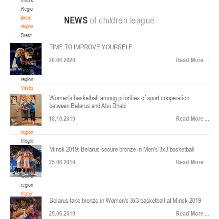
22-24.04.2026
ул. Ленинградская, 4
Region
Минск
Brest
NEWS
of children league
region
Brest
U-12
, юноши
region
TIME TO IMPROVE YOURSELF
Финал четырех – юноши 2014-2015 гг.р., Дивизион 2, 22-24 апреля 2026 г., г.
Grodno
17-19.04.2026
20.04.2020
Read More ...
Минск, ул. Стадионная, 3
region
Grodno
Гомель
region
Vitebsk
region
Women's basketball among priorities of sport cooperation
U-12
, девушки
between Belarus and Abu Dhabi
Vitebsk
V тур – девушки 2014-2015 гг.р., Дивизион 1, 17-19 апреля 2026 г., г. Гомель,
region
14-16.04.2026
18.10.2019
Read More ...
ул. Б.Хмельницкого, 118а
Mogilev
region
Минск
Mogilev
Minsk 2019: Belarus secure bronze in Men's 3x3 basketball
region
U-16
, девушки
Gomel
25.06.2019
Read More ...
region
Финал 4-х – девушки 2010-2011 гг.р., Дивизион 2, 14-16 апреля 2026 г., г.
Gomel
14-15.04.2026
Минск, ул. Стадионная, 3
region
Минск
Materials
Belarus take bronze in Women's 3x3 basketball at Minsk 2019
for
coaches
25.06.2019
Read More ...
U-16
, юноши