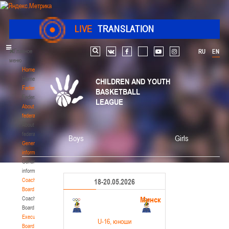
LIVE
TRANSLATION
Главное
RU
EN
Search
vk
facebook
youtube
instagram
меню
Home
Home
CHILDREN AND YOUTH
Federation
BASKETBALL
Federation
LEAGUE
About
federation
About
federation
Boys
Girls
General
information
General
information
Coaching
18-20.05.2026
Board
Минск
Coaching
Board
Executive
U-16
, юноши
Board