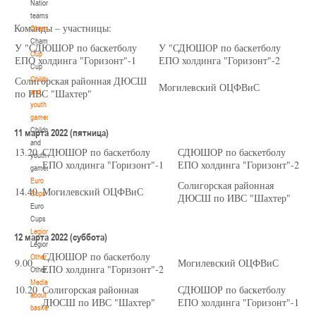
National
teams
U-14
, девушки
Команды – участницы:
Championship
IV тур – девушки 2012-2013 гг.р., Дивизион 1, 6-7 апреля 2026 г., г. Гомель, ул.
Championship
У "СДЮШОР по баскетболу
У "СДЮШОР по баскетболу
27-29.03.2026
Б.Хмельницкого, 118а
Cup
ЕПО холдинга "Горизонт"-1
ЕПО холдинга "Горизонт"-2
Cup
Молодечно
Солигорская районная ДЮСШ
Children
Могилевский ОЦФВиС
по ИВС "Шахтер"
and
U-16
, юноши
youth
games
III тур – юноши 2010-2011 гг.р., Дивизион 1, группа Г 27-29 марта 2026 г., г.
Children
27-28.03.2026
11 марта 2022 (пятница)
Молодечно, ул. Великий Гостинец, 102
and
13.20
СДЮШОР по баскетболу
СДЮШОР по баскетболу
Речица
youth
ЕПО холдинга "Горизонт"-1
ЕПО холдинга "Горизонт"-2
games
Euro
Солигорская районная
U-12
, девушки
14.40
Могилевский ОЦФВиС
Cups
ДЮСШ по ИВС "Шахтер"
IV тур – девушки 2014-2015 гг.р., дивизион 1 27-28 марта 2026 г., г. Речица, ул.
Euro
23-24.03.2026
Снежкова, 16
Cups
Legionaries
12 марта 2022 (суббота)
Могилев
Legionaries
СДЮШОР по баскетболу
Other
9.00
Могилевский ОЦФВиС
ЕПО холдинга "Горизонт"-2
Other
U-12
, девушки
Media
10.20
Солигорская районная
СДЮШОР по баскетболу
III тур – девушки 2014-2015 гг.р., Дивизион 2, 23-24 марта 2026 г., г. Могилев,
about
21-22.03.2026
ДЮСШ по ИВС "Шахтер"
ЕПО холдинга "Горизонт"-1
ул. 30 лет Победы, 1А
basketball