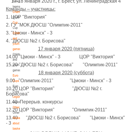
17-18 января 2020 г., г. Брест, ул. Ленинградская 4
National
teams
U-14
, девушки
Команды – участницы:
Championship
IV тур – девушки 2012-2013 гг.р., Дивизион 1, 6-7 апреля 2026 г., г. Гомель, ул.
1. ЦОР "Виктория"
Championship
27-29.03.2026
Б.Хмельницкого, 118а
Cup
2. ГУ "МОК ДЮСШ "Олимпик-2011"
Cup
Молодечно
3. "Цмоки - Минск" - 3
Children
and
4. "ДЮСШ №2 г. Борисова"
U-16
, юноши
youth
17 января 2020 (пятница)
games
III тур – юноши 2010-2011 гг.р., Дивизион 1, группа Г 27-29 марта 2026 г., г.
Children
27-28.03.2026
Молодечно, ул. Великий Гостинец, 102
14.00 "Цмоки - Минск" - 3 ЦОР "Виктория"
and
15.20 "ДЮСШ №2 г. Борисова" "Олимпик-2011"
Речица
youth
games
18 января 2020 (суббота)
Euro
U-12
, девушки
9.00 "Олимпик-2011" "Цмоки - Минск" - 3
Cups
IV тур – девушки 2014-2015 гг.р., дивизион 1 27-28 марта 2026 г., г. Речица, ул.
Euro
10.20 ЦОР "Виктория" "ДЮСШ №2 г.
23-24.03.2026
Снежкова, 16
Cups
Борисова"
Legionaries
Могилев
11.40 Перерыв. конкурсы
Legionaries
Other
12.20 ЦОР "Виктория" "Олимпик-2011"
Other
U-12
, девушки
13.40 "ДЮСШ №2 г. Борисова" "Цмоки - Минск"
Media
III тур – девушки 2014-2015 гг.р., Дивизион 2, 23-24 марта 2026 г., г. Могилев,
- 3
about
21-22.03.2026
ул. 30 лет Победы, 1А
basketball