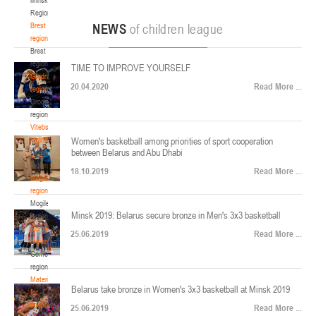
22-24.04.2026
ул. Ленинградская, 4
Region
Минск
Brest
NEWS
of children league
region
Brest
U-12
, юноши
region
TIME TO IMPROVE YOURSELF
Финал четырех – юноши 2014-2015 гг.р., Дивизион 2, 22-24 апреля 2026 г., г.
Grodno
17-19.04.2026
20.04.2020
Read More ...
Минск, ул. Стадионная, 3
region
Grodno
Гомель
region
Vitebsk
region
Women's basketball among priorities of sport cooperation
U-12
, девушки
between Belarus and Abu Dhabi
Vitebsk
V тур – девушки 2014-2015 гг.р., Дивизион 1, 17-19 апреля 2026 г., г. Гомель,
region
14-16.04.2026
18.10.2019
Read More ...
ул. Б.Хмельницкого, 118а
Mogilev
region
Минск
Mogilev
Minsk 2019: Belarus secure bronze in Men's 3x3 basketball
region
U-16
, девушки
Gomel
25.06.2019
Read More ...
region
Финал 4-х – девушки 2010-2011 гг.р., Дивизион 2, 14-16 апреля 2026 г., г.
Gomel
14-15.04.2026
Минск, ул. Стадионная, 3
region
Минск
Materials
Belarus take bronze in Women's 3x3 basketball at Minsk 2019
for
coaches
25.06.2019
Read More ...
U-16
, юноши