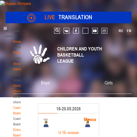
LIVE
TRANSLATION
Главное
RU
EN
Search
vk
facebook
youtube
instagram
меню
Home
Home
CHILDREN AND YOUTH
Federation
BASKETBALL
Federation
LEAGUE
About
federation
About
federation
Boys
Girls
General
information
General
information
Coaching
18-20.05.2026
Board
Минск
Coaching
Board
Executive
U-16
, юноши
Board