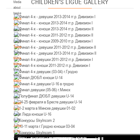
CHILDREN'S
LIGUE GALLERY
Media
Минск
about
basketball
U-12
, юноши
Basketball
3x3
IV тур – юноши 2014-2015 гг.р., Дивизион 2, 21-22 марта 2026 г., г. Минск, ул.
Basketball
18-19.03.2026
Уральская 3А
3x3
Logo[modid=121]
Брест
Teams
Teams
U-16
, девушки
Men's
IV тур – девушки 2010-2011 гг.р., дивизион 2, 18-19 марта 2026 г., г. Брест, ул.
teams
17-18.03.2026
ул. Ленинградская, 4
Men's
teams
Гродно
National
team
National
U-14
, девушки
team
IV тур – девушки 2012-2013 гг.р., дивизион 2, 17-18 марта 2026 г., г. Гродно,
Cadets
14-15.03.2026
ул. Врублевского, 92
U-16
Cadets
Минск
U-16
Juniors
U-16
, девушки
U-18
Juniors
Финал 4-х - девушки 2013-2014 гг.р. Дивизион I
Финал 4-х - юноши 2013-2014 гг.р. Дивизион I
Финал 4-х - юноши 2013-2014 гг.р. Дивизион II
Финал 4-х - юноши 2011-2012 гг.р. Дивизион II
Финал 4-х - юноши 2009-2010 гг.р. Дивизион I
Финал 4-х - девушки 2011-2012 гг.р. Дивизион II
Финал 4-х - девушки 2013-2014 гг.р. Дивизион II
Финал 4-х девушки 2011-2012 гг.р. Дивизион I
Финал 4-х юноши 2011-2012 гг.р. Дивизион I
Финал 4-х девушек (03-04) г.Гродно
Финал ДЮБЛ юноши U-14
Финал 4-х девушки U-16 в гродно
Финал девушки (05-06) г.Минск
Полуфинал ДЮБЛ девушки U-14
24-25 февраля в Бресте девушки U-14
1-2 марта в Минске девушки 01-02
г. Лида юноши U-16
Конкурсы SkyIncom 2
10-11 марта г.Гродно юноши 03-04
Конкурсы SkyIncom 1
группа "ВКонтакте"
III тур – девушки 2010-2011 гг.р., Дивизион 1, 14-15 марта 2026 г., г. Минск, ул.