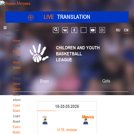
LIVE
TRANSLATION
Главное
RU
EN
Search
vk
facebook
youtube
instagram
меню
Home
Home
CHILDREN AND YOUTH
Federation
BASKETBALL
Federation
LEAGUE
About
federation
About
federation
Boys
Girls
General
information
General
information
Coaching
18-20.05.2026
Board
Минск
Coaching
Board
Executive
U-16
, юноши
Board