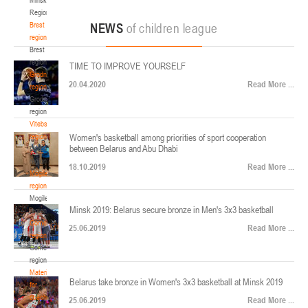
22-24.04.2026
ул. Ленинградская, 4
Region
Минск
Brest
NEWS
of children league
region
Brest
U-12
, юноши
region
TIME TO IMPROVE YOURSELF
Финал четырех – юноши 2014-2015 гг.р., Дивизион 2, 22-24 апреля 2026 г., г.
Grodno
17-19.04.2026
20.04.2020
Read More ...
Минск, ул. Стадионная, 3
region
Grodno
Гомель
region
Vitebsk
region
Women's basketball among priorities of sport cooperation
U-12
, девушки
between Belarus and Abu Dhabi
Vitebsk
V тур – девушки 2014-2015 гг.р., Дивизион 1, 17-19 апреля 2026 г., г. Гомель,
region
14-16.04.2026
18.10.2019
Read More ...
ул. Б.Хмельницкого, 118а
Mogilev
region
Минск
Mogilev
Minsk 2019: Belarus secure bronze in Men's 3x3 basketball
region
U-16
, девушки
Gomel
25.06.2019
Read More ...
region
Финал 4-х – девушки 2010-2011 гг.р., Дивизион 2, 14-16 апреля 2026 г., г.
Gomel
14-15.04.2026
Минск, ул. Стадионная, 3
region
Минск
Materials
Belarus take bronze in Women's 3x3 basketball at Minsk 2019
for
coaches
25.06.2019
Read More ...
U-16
, юноши