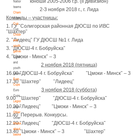
юноши 2005-2006 г.р. (II дивизион)
National
teams
U-14
, девушки
2-3 ноября 2018 г., г. Лида
Championship
IV тур – девушки 2012-2013 гг.р., Дивизион 1, 6-7 апреля 2026 г., г. Гомель, ул.
Команды – участницы:
Championship
27-29.03.2026
Б.Хмельницкого, 118а
Cup
1. ГУ "Солигорская районная ДЮСШ по ИВС
Cup
Молодечно
"Шахтер"
Children
2. "Лидеец" ГУ ДЮСШ №1 г. Лида
and
U-16
, юноши
youth
3. "ДЮСШ-4 г. Бобруйска"
games
III тур – юноши 2010-2011 гг.р., Дивизион 1, группа Г 27-29 марта 2026 г., г.
4. "Цмоки - Минск" – 3
Children
27-28.03.2026
Молодечно, ул. Великий Гостинец, 102
and
2 ноября 2018 (пятница)
Речица
youth
16.00 "ДЮСШ-4 г. Бобруйска" "Цмоки - Минск" – 3
games
Euro
17.30 "Шахтер" "Лидеец"
U-12
, девушки
Cups
3 ноября 2018 (суббота)
IV тур – девушки 2014-2015 гг.р., дивизион 1 27-28 марта 2026 г., г. Речица, ул.
Euro
23-24.03.2026
Снежкова, 16
Cups
9.00 "Шахтер" "ДЮСШ-4 г. Бобруйска"
Legionaries
Могилев
10.20 "Лидеец" "Цмоки - Минск" – 3
Legionaries
Other
11.40 Перерыв. Конкурсы.
Other
U-12
, девушки
12.20 "Лидеец" "ДЮСШ-4 г. Бобруйска"
Media
III тур – девушки 2014-2015 гг.р., Дивизион 2, 23-24 марта 2026 г., г. Могилев,
about
13.40 "Цмоки - Минск" – 3 "Шахтер"
21-22.03.2026
ул. 30 лет Победы, 1А
basketball