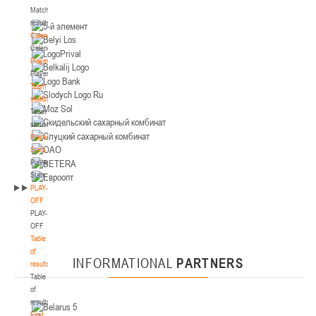
Match
Минск
results
Calendar
U-14
, юноши
Calendar
Players
IV тур – юноши 2012-2013 гг.р., Дивизион 2, 12-13 февраля 2026 г., г. Минск,
Players
06-08.02.2026
ул. Стадионная, 3
Team
Гродно
statistics
Team
statistics
U-14
, юноши
Player
III тур – юноши 2012-2013 гг.р., дивизион I 06-08 февраля 2026 г., г. Гродно, ул.
Stats
04-06.02.2026
Врублевского, 92 (2)
Player
Stats
Минск
PLAY-
OFF
PLAY-
U-16
, девушки
OFF
III тур – девушки 2010-2011 гг.р., Дивизион II 04-06 февраля 2026 г., г. Минск,
Table
29-31.01.2026
ул. Стадионная, 3
of
INFORMATIONAL
PARTNERS
results
Гомель
Table
of
U-16
, юноши
results
First