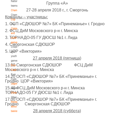
National
Группа «А»
teams
U-14
, девушки
27-28 апреля 2018 г., г. Сморгонь
Championship
IV тур – девушки 2012-2013 гг.р., Дивизион 1, 6-7 апреля 2026 г., г. Гомель, ул.
Championship
Команды – участницы:
27-29.03.2026
Б.Хмельницкого, 118а
Cup
1. ОСП «СДЮШОР №7» БК «Принеманье» г. Гродно
Cup
Молодечно
Children
2. ФСЦ ДиМ Московского р-н г. Минска
and
U-16
, юноши
3. ТОРНАДО-05 ГУ ДЮСШ №1 г. Лида
youth
games
III тур – юноши 2010-2011 гг.р., Дивизион 1, группа Г 27-29 марта 2026 г., г.
4. Сморгонская СДЮШОР
Children
27-28.03.2026
Молодечно, ул. Великий Гостинец, 102
5. ЦОР «Виктория»
and
Речица
youth
27 апреля 2018 (пятница)
games
13.00 Сморгонская СДЮШОР ФСЦ ДиМ
Euro
U-12
, девушки
Московского р-н г. Минска
Cups
IV тур – девушки 2014-2015 гг.р., дивизион 1 27-28 марта 2026 г., г. Речица, ул.
Euro
14.20 ОСП «СДЮШОР №7» БК «Принеманье» г.
23-24.03.2026
Снежкова, 16
Cups
Гродно
ЦОР «Виктория»
Legionaries
Могилев
15.40 ФСЦ ДиМ Московского р-н г. Минска
Legionaries
ТОРНАДО-05 ГУ ДЮСШ №1 г. Лида
Other
Other
U-12
, девушки
17.00 ОСП «СДЮШОР №7» БК «Принеманье» г.
Media
Гродно
Сморгонская СДЮШОР
III тур – девушки 2014-2015 гг.р., Дивизион 2, 23-24 марта 2026 г., г. Могилев,
about
21-22.03.2026
ул. 30 лет Победы, 1А
28 апреля 2018 (суббота)
basketball