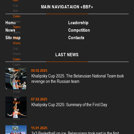
U-12
, девушки
Cup.
MAIN
NAVIGATAION «BBF»
II тур – девушки 2014-2015 гг.р., Дивизион 2, 23-24 января 2026 г., Сморгонь,
Men
20-22.01.2026
ул. П. Балыша 4
Calendar
Calendar
Home
Leadership
Гомель
Teams
News
Competition
Teams
Site map
Contacts
Cup.
U-12
, юноши
Women
II тур – юноши 2014-2015 гг.р., Дивизион II 20-22 января 2026 г., г. Гомель, ул.
Cup.
16-18.01.2026
г. Гомель, ул. Б.Хмельницкого, 118а
Women
LAST
NEWS
Calendar
Минск
Calendar
Teams
08.02.2025
U-16
, юноши
Khalipsky Cup 2025. The Belarusian National Team took
Teams
revenge on the Russian team
Children's
II тур – юноши 2010-2011 гг.р., Дивизион I, группа Г 16-18 января 2026 г., г.
League
15-16.01.2026
Минск, ул. Уральская, 3А
Children's
Сморгонь
League
07.02.2025
About
Khalipsky Cup 2025: Summary of the First Day
the
U-12
, юноши
league
II тур – юноши 2014-2015 гг.р., дивизион II 15-16 января 2026 г., г. Сморгонь,
About
12-13.01.2026
ул. П. Балыша 4
the
15.01.2025
league
Молодечно
3x3 Basketball on ice. Belarusians took part in the first