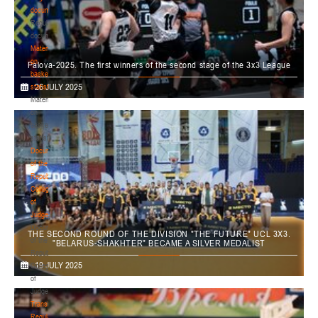
documents
U-12
, юноши
Regulatory
Финал четырех – девушки 2014-2015 гг.р., дивизион 1, 11-13 мая 2026 г., г.
documents
10-12.05.2026
Гродно, ул. Врублевского, 92
Materials
on
Palova-2025. The first winners of the second stage of the 3x3 League
Пинск
basketball
On July 26, 2025, matches of the first competitive day of the II stage of the
26 JULY 2025
statistics
Palova National League took place on the main 3x3 basketball court in the
U-12
, юноши
Materials
capital. The
winners
were
determined
in
the
categories
"General", "General.
on
Финал четырех – юноши 2014-2015 гг.р., Дивизион 1, 10-12 мая 2026 г., г.
Women", "Boys U-18" and "Mobile Basketball".
basketball
06-08.05.2026
Пинск, ул. ул. Пушкина, д. 27
statistics
Минск
Documents
of the
Republican
U-12
, девушки
Collegium
Финал четырех – девушки 2014-2015 гг.р., Дивизион 2, 6-8 мая 2026 г., г.
of
05-07.05.2026
Минск, ул. Уральская 3А
Judges
Documents
THE SECOND ROUND OF THE DIVISION "THE FUTURE" UCL 3X3.
Гомель
of the
"BELARUS-SHAKHTER" BECAME A SILVER MEDALIST
Republican
On July 19, 2025, Smolensk hosted the second round of the Future division of
19 JULY 2025
Collegium
U-14
, юноши
the 3x3 United Continental League, held as part of the Rosenergoatom
of
International 3x3 Basketball Festival. The Belarus-Shakhter men's team
Финал четырех – юноши 2012-2013 гг.р., Дивизион 1, 5-7 мая 2026 г., г.
Judges
became the silver medalist.
03-05.05.2026
Гомель, ул. Б.Хмельницкого, 118а
Transition
Regulations