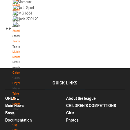
II тур – юноши 2010-2011 гг.р., Дивизион II 29-31 января 2026 г., г. Гомель, ул.
League.
29-31.01.2026
Б.Хмельницкого, 118а
Archive
Минск
First
League.
Archive
U-14
, девушки
Standings
II тур – девушки 2012-2013 гг.р., Дивизион I 29-31 января 2026 г., г. Минск, ул.
Standings
26-27.01.2026
Уральская 3А
Teams
Teams
Пинск
Match
results
Match
U-14
, девушки
results
II тур – девушки 2012-2013 гг.р., Дивизион II 26-27 января 2026 г., г. Пинск, ул.
Calendar
26-28.01.2026
Пушкина, д. 27
Calendar
QUICK
LINKS
Players
Мосты
Players
Table
U-16
, юноши
ONLINE
About the league
of
results
Main News
CHILDREN'S COMPETITIONS
II тур – юноши 2010-2011 гг.р., дивизион I, группа В 26-28 января 2026 г., г.
Table
23-24.01.2025
Мосты, ул. Зеленая, 86А
Boys
Girls
of
Сморгонь
Documentation
Photos
results
Cup.
Men