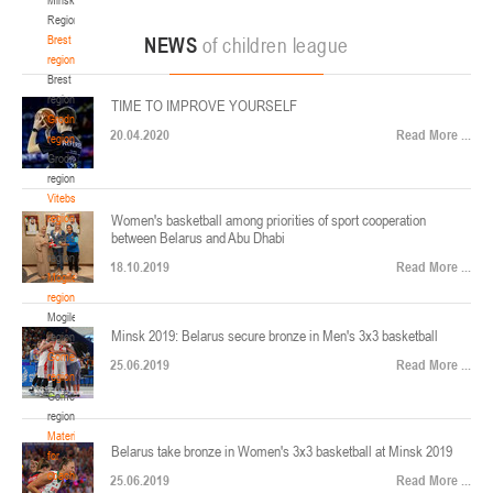
22-24.04.2026
ул. Ленинградская, 4
Region
Минск
Brest
NEWS
of children league
region
Brest
U-12
, юноши
region
TIME TO IMPROVE YOURSELF
Финал четырех – юноши 2014-2015 гг.р., Дивизион 2, 22-24 апреля 2026 г., г.
Grodno
17-19.04.2026
20.04.2020
Read More ...
Минск, ул. Стадионная, 3
region
Grodno
Гомель
region
Vitebsk
region
Women's basketball among priorities of sport cooperation
U-12
, девушки
between Belarus and Abu Dhabi
Vitebsk
V тур – девушки 2014-2015 гг.р., Дивизион 1, 17-19 апреля 2026 г., г. Гомель,
region
14-16.04.2026
18.10.2019
Read More ...
ул. Б.Хмельницкого, 118а
Mogilev
region
Минск
Mogilev
Minsk 2019: Belarus secure bronze in Men's 3x3 basketball
region
U-16
, девушки
Gomel
25.06.2019
Read More ...
region
Финал 4-х – девушки 2010-2011 гг.р., Дивизион 2, 14-16 апреля 2026 г., г.
Gomel
14-15.04.2026
Минск, ул. Стадионная, 3
region
Минск
Materials
Belarus take bronze in Women's 3x3 basketball at Minsk 2019
for
coaches
25.06.2019
Read More ...
U-16
, юноши