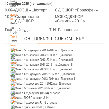
Media
Минск
10 ноября 2025 (понедельник)
about
9.00
ДЮСШ «Шахтер»
СДЮШОР «Борисфен»
basketball
U-12
, юноши
Basketball
10.20
Сморгонская
МОК СДЮШОР
3x3
IV тур – юноши 2014-2015 гг.р., Дивизион 2, 21-22 марта 2026 г., г. Минск, ул.
СДЮШОР
«Олимпик-2011»
Basketball
18-19.03.2026
Уральская 3А
3x3
Главный судья
Т. Н. Рапацевич
Logo[modid=121]
Брест
Teams
CHILDREN'S
LIGUE GALLERY
Teams
U-16
, девушки
Men's
IV тур – девушки 2010-2011 гг.р., дивизион 2, 18-19 марта 2026 г., г. Брест, ул.
teams
17-18.03.2026
ул. Ленинградская, 4
Men's
teams
Гродно
National
team
National
U-14
, девушки
team
IV тур – девушки 2012-2013 гг.р., дивизион 2, 17-18 марта 2026 г., г. Гродно,
Cadets
14-15.03.2026
ул. Врублевского, 92
U-16
Cadets
Минск
U-16
Juniors
U-16
, девушки
U-18
Juniors
III тур – девушки 2010-2011 гг.р., Дивизион 1, 14-15 марта 2026 г., г. Минск, ул.