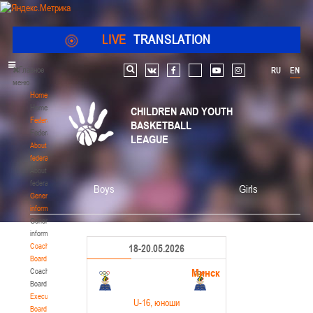
LIVE
TRANSLATION
Главное
RU
EN
Search
vk
facebook
youtube
instagram
меню
Home
Home
CHILDREN AND YOUTH
Federation
BASKETBALL
Federation
LEAGUE
About
federation
About
federation
Boys
Girls
General
information
General
information
Coaching
18-20.05.2026
Board
Минск
Coaching
Board
Executive
U-16
, юноши
Board