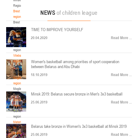
22-24.04.2026
ул. Ленинградская, 4
Region
Минск
Brest
NEWS
of children league
region
Brest
U-12
, юноши
region
TIME TO IMPROVE YOURSELF
Финал четырех – юноши 2014-2015 гг.р., Дивизион 2, 22-24 апреля 2026 г., г.
Grodno
17-19.04.2026
20.04.2020
Read More ...
Минск, ул. Стадионная, 3
region
Grodno
Гомель
region
Vitebsk
region
Women's basketball among priorities of sport cooperation
U-12
, девушки
between Belarus and Abu Dhabi
Vitebsk
V тур – девушки 2014-2015 гг.р., Дивизион 1, 17-19 апреля 2026 г., г. Гомель,
region
14-16.04.2026
18.10.2019
Read More ...
ул. Б.Хмельницкого, 118а
Mogilev
region
Минск
Mogilev
Minsk 2019: Belarus secure bronze in Men's 3x3 basketball
region
U-16
, девушки
Gomel
25.06.2019
Read More ...
region
Финал 4-х – девушки 2010-2011 гг.р., Дивизион 2, 14-16 апреля 2026 г., г.
Gomel
14-15.04.2026
Минск, ул. Стадионная, 3
region
Минск
Materials
Belarus take bronze in Women's 3x3 basketball at Minsk 2019
for
coaches
25.06.2019
Read More ...
U-16
, юноши