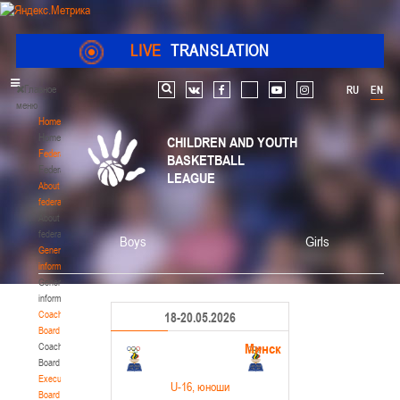
LIVE
TRANSLATION
Главное
RU
EN
Search
vk
facebook
youtube
instagram
меню
Home
Home
CHILDREN AND YOUTH
Federation
BASKETBALL
Federation
LEAGUE
About
federation
About
federation
Boys
Girls
General
information
General
information
Coaching
18-20.05.2026
Board
Минск
Coaching
Board
Executive
U-16
, юноши
Board