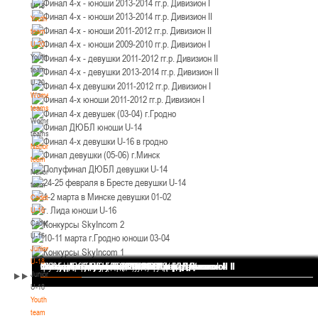
U-18
12-14.03.3036
Уральская 3А
Youth
Пинск
team
U-20
Youth
U-12
, юноши
team
II тур – юноши 2014-2015 гг.р., Дивизион 1, 12-14 марта 2026 г., г. Пинск, ул.
U-20
05-07.03.2026
ул. Пушкина, д. 27
Women's
teams
Минск
Women's
teams
National
U-14
, юноши
team
IV тур – юноши 2012-2013 гг.р., Дивизион 1, 05-07 марта 2026 г., г. Минск, ул.
National
05-06.03.2026
Уральская 3А
team
Cadets
Гомель
U-16
Cadets
U-14
, девушки
U-16
Juniors
III тур – девушки 2012-2013 гг.р., Дивизион 1, 05-06 марта 2026 г., г. Гомель,
U-18
04-06.03.2026
ул. Б.Хмельницкого, 118а
Финал 4-х - девушки 2013-2014 гг.р. Дивизион I
Финал 4-х - юноши 2013-2014 гг.р. Дивизион I
Финал 4-х - юноши 2013-2014 гг.р. Дивизион II
Финал 4-х - юноши 2011-2012 гг.р. Дивизион II
Финал 4-х - юноши 2009-2010 гг.р. Дивизион I
Финал 4-х - девушки 2011-2012 гг.р. Дивизион II
Финал 4-х - девушки 2013-2014 гг.р. Дивизион II
Финал 4-х девушки 2011-2012 гг.р. Дивизион I
Финал 4-х юноши 2011-2012 гг.р. Дивизион I
Финал 4-х девушек (03-04) г.Гродно
Финал ДЮБЛ юноши U-14
Финал 4-х девушки U-16 в гродно
Финал девушки (05-06) г.Минск
Полуфинал ДЮБЛ девушки U-14
24-25 февраля в Бресте девушки U-14
1-2 марта в Минске девушки 01-02
г. Лида юноши U-16
Конкурсы SkyIncom 2
10-11 марта г.Гродно юноши 03-04
Конкурсы SkyIncom 1
группа "ВКонтакте"
Juniors
Брест
U-18
Youth
team