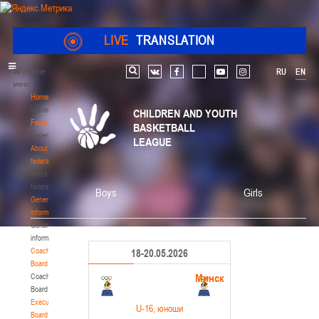
LIVE
TRANSLATION
Главное
RU
EN
Search
vk
facebook
youtube
instagram
меню
Home
Home
CHILDREN AND YOUTH
Federation
BASKETBALL
Federation
LEAGUE
About
federation
About
federation
Boys
Girls
General
information
General
information
Coaching
18-20.05.2026
Board
Минск
Coaching
Board
Executive
U-16
, юноши
Board