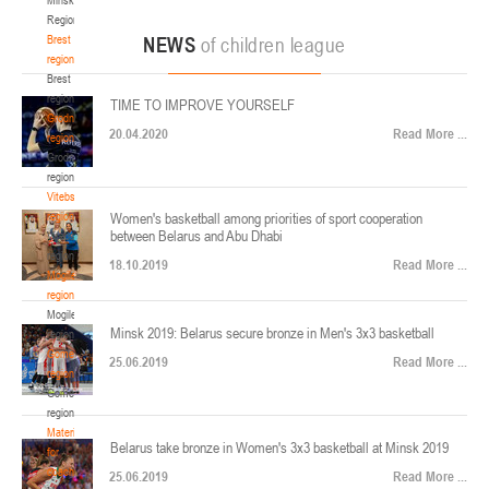
22-24.04.2026
ул. Ленинградская, 4
Region
Минск
Brest
NEWS
of children league
region
Brest
U-12
, юноши
region
TIME TO IMPROVE YOURSELF
Финал четырех – юноши 2014-2015 гг.р., Дивизион 2, 22-24 апреля 2026 г., г.
Grodno
17-19.04.2026
20.04.2020
Read More ...
Минск, ул. Стадионная, 3
region
Grodno
Гомель
region
Vitebsk
region
Women's basketball among priorities of sport cooperation
U-12
, девушки
between Belarus and Abu Dhabi
Vitebsk
V тур – девушки 2014-2015 гг.р., Дивизион 1, 17-19 апреля 2026 г., г. Гомель,
region
14-16.04.2026
18.10.2019
Read More ...
ул. Б.Хмельницкого, 118а
Mogilev
region
Минск
Mogilev
Minsk 2019: Belarus secure bronze in Men's 3x3 basketball
region
U-16
, девушки
Gomel
25.06.2019
Read More ...
region
Финал 4-х – девушки 2010-2011 гг.р., Дивизион 2, 14-16 апреля 2026 г., г.
Gomel
14-15.04.2026
Минск, ул. Стадионная, 3
region
Минск
Materials
Belarus take bronze in Women's 3x3 basketball at Minsk 2019
for
coaches
25.06.2019
Read More ...
U-16
, юноши