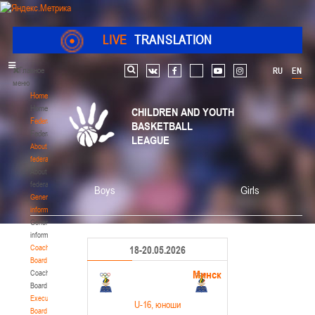
LIVE
TRANSLATION
Главное
RU
EN
Search
vk
facebook
youtube
instagram
меню
Home
Home
CHILDREN AND YOUTH
Federation
BASKETBALL
Federation
LEAGUE
About
federation
About
federation
Boys
Girls
General
information
General
information
Coaching
18-20.05.2026
Board
Минск
Coaching
Board
Executive
U-16
, юноши
Board