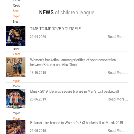
22-24.04.2026
ул. Ленинградская, 4
Region
Минск
Brest
NEWS
of children league
region
Brest
U-12
, юноши
region
TIME TO IMPROVE YOURSELF
Финал четырех – юноши 2014-2015 гг.р., Дивизион 2, 22-24 апреля 2026 г., г.
Grodno
17-19.04.2026
20.04.2020
Read More ...
Минск, ул. Стадионная, 3
region
Grodno
Гомель
region
Vitebsk
region
Women's basketball among priorities of sport cooperation
U-12
, девушки
between Belarus and Abu Dhabi
Vitebsk
V тур – девушки 2014-2015 гг.р., Дивизион 1, 17-19 апреля 2026 г., г. Гомель,
region
14-16.04.2026
18.10.2019
Read More ...
ул. Б.Хмельницкого, 118а
Mogilev
region
Минск
Mogilev
Minsk 2019: Belarus secure bronze in Men's 3x3 basketball
region
U-16
, девушки
Gomel
25.06.2019
Read More ...
region
Финал 4-х – девушки 2010-2011 гг.р., Дивизион 2, 14-16 апреля 2026 г., г.
Gomel
14-15.04.2026
Минск, ул. Стадионная, 3
region
Минск
Materials
Belarus take bronze in Women's 3x3 basketball at Minsk 2019
for
coaches
25.06.2019
Read More ...
U-16
, юноши