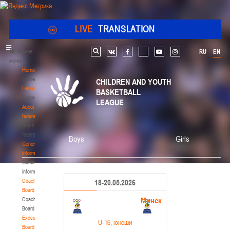
LIVE
TRANSLATION
Главное
RU
EN
Search
vk
facebook
youtube
instagram
меню
Home
Home
CHILDREN AND YOUTH
Federation
BASKETBALL
Federation
LEAGUE
About
federation
About
federation
Boys
Girls
General
information
General
information
Coaching
18-20.05.2026
Board
Минск
Coaching
Board
Executive
U-16
, юноши
Board