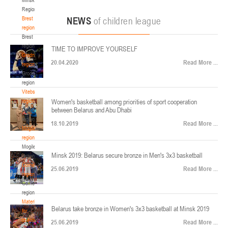
22-24.04.2026
ул. Ленинградская, 4
Region
Минск
Brest
NEWS
of children league
region
Brest
U-12
, юноши
region
TIME TO IMPROVE YOURSELF
Финал четырех – юноши 2014-2015 гг.р., Дивизион 2, 22-24 апреля 2026 г., г.
Grodno
17-19.04.2026
20.04.2020
Read More ...
Минск, ул. Стадионная, 3
region
Grodno
Гомель
region
Vitebsk
region
Women's basketball among priorities of sport cooperation
U-12
, девушки
between Belarus and Abu Dhabi
Vitebsk
V тур – девушки 2014-2015 гг.р., Дивизион 1, 17-19 апреля 2026 г., г. Гомель,
region
14-16.04.2026
18.10.2019
Read More ...
ул. Б.Хмельницкого, 118а
Mogilev
region
Минск
Mogilev
Minsk 2019: Belarus secure bronze in Men's 3x3 basketball
region
U-16
, девушки
Gomel
25.06.2019
Read More ...
region
Финал 4-х – девушки 2010-2011 гг.р., Дивизион 2, 14-16 апреля 2026 г., г.
Gomel
14-15.04.2026
Минск, ул. Стадионная, 3
region
Минск
Materials
Belarus take bronze in Women's 3x3 basketball at Minsk 2019
for
coaches
25.06.2019
Read More ...
U-16
, юноши