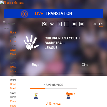
LIVE
TRANSLATION
Главное
RU
EN
Search
vk
facebook
youtube
instagram
меню
Home
Home
CHILDREN AND YOUTH
Federation
BASKETBALL
Federation
LEAGUE
About
federation
About
federation
Boys
Girls
General
information
General
information
Coaching
18-20.05.2026
Board
Минск
Coaching
Board
Executive
U-16
, юноши
Board