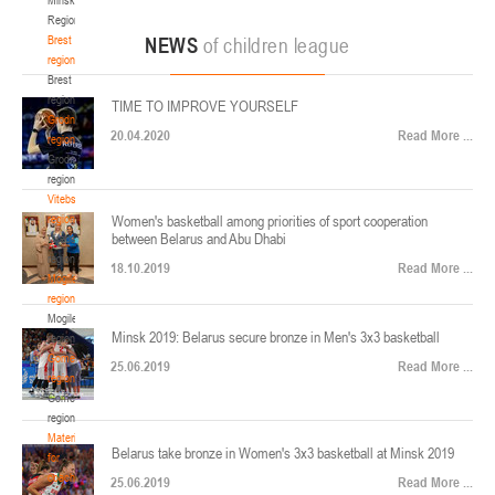
22-24.04.2026
ул. Ленинградская, 4
Region
Минск
Brest
NEWS
of children league
region
Brest
U-12
, юноши
region
TIME TO IMPROVE YOURSELF
Финал четырех – юноши 2014-2015 гг.р., Дивизион 2, 22-24 апреля 2026 г., г.
Grodno
17-19.04.2026
20.04.2020
Read More ...
Минск, ул. Стадионная, 3
region
Grodno
Гомель
region
Vitebsk
region
Women's basketball among priorities of sport cooperation
U-12
, девушки
between Belarus and Abu Dhabi
Vitebsk
V тур – девушки 2014-2015 гг.р., Дивизион 1, 17-19 апреля 2026 г., г. Гомель,
region
14-16.04.2026
18.10.2019
Read More ...
ул. Б.Хмельницкого, 118а
Mogilev
region
Минск
Mogilev
Minsk 2019: Belarus secure bronze in Men's 3x3 basketball
region
U-16
, девушки
Gomel
25.06.2019
Read More ...
region
Финал 4-х – девушки 2010-2011 гг.р., Дивизион 2, 14-16 апреля 2026 г., г.
Gomel
14-15.04.2026
Минск, ул. Стадионная, 3
region
Минск
Materials
Belarus take bronze in Women's 3x3 basketball at Minsk 2019
for
coaches
25.06.2019
Read More ...
U-16
, юноши