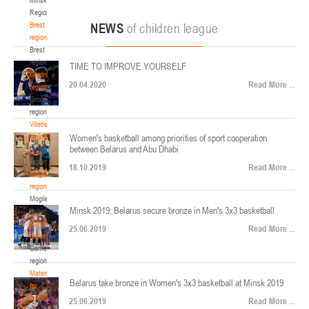
22-24.04.2026
ул. Ленинградская, 4
Region
Минск
Brest
NEWS
of children league
region
Brest
U-12
, юноши
region
TIME TO IMPROVE YOURSELF
Финал четырех – юноши 2014-2015 гг.р., Дивизион 2, 22-24 апреля 2026 г., г.
Grodno
17-19.04.2026
20.04.2020
Read More ...
Минск, ул. Стадионная, 3
region
Grodno
Гомель
region
Vitebsk
region
Women's basketball among priorities of sport cooperation
U-12
, девушки
between Belarus and Abu Dhabi
Vitebsk
V тур – девушки 2014-2015 гг.р., Дивизион 1, 17-19 апреля 2026 г., г. Гомель,
region
14-16.04.2026
18.10.2019
Read More ...
ул. Б.Хмельницкого, 118а
Mogilev
region
Минск
Mogilev
Minsk 2019: Belarus secure bronze in Men's 3x3 basketball
region
U-16
, девушки
Gomel
25.06.2019
Read More ...
region
Финал 4-х – девушки 2010-2011 гг.р., Дивизион 2, 14-16 апреля 2026 г., г.
Gomel
14-15.04.2026
Минск, ул. Стадионная, 3
region
Минск
Materials
Belarus take bronze in Women's 3x3 basketball at Minsk 2019
for
coaches
25.06.2019
Read More ...
U-16
, юноши