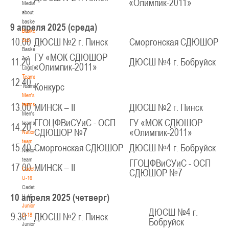
«Олимпик-2011»
Media
Минск
about
basketball
9 апреля 2025 (среда)
U-12
, юноши
Basketball
3x3
10.00
ДЮСШ №2 г. Пинск
Сморгонская СДЮШОР
IV тур – юноши 2014-2015 гг.р., Дивизион 2, 21-22 марта 2026 г., г. Минск, ул.
Basketball
18-19.03.2026
Уральская 3А
ГУ «МОК СДЮШОР
3x3
11.20
ДЮСШ №4 г. Бобруйск
«Олимпик-2011»
Logo[modid=121]
Брест
Teams
12.40
Конкурс
Teams
U-16
, девушки
Men's
IV тур – девушки 2010-2011 гг.р., дивизион 2, 18-19 марта 2026 г., г. Брест, ул.
teams
13.00
МИНСК – II
ДЮСШ №2 г. Пинск
17-18.03.2026
ул. Ленинградская, 4
Men's
ГГОЦФВиСУиС - ОСП
ГУ «МОК СДЮШОР
teams
14.20
Гродно
СДЮШОР №7
«Олимпик-2011»
National
team
15.40
Сморгонская СДЮШОР
ДЮСШ №4 г. Бобруйск
National
U-14
, девушки
team
ГГОЦФВиСУиС - ОСП
IV тур – девушки 2012-2013 гг.р., дивизион 2, 17-18 марта 2026 г., г. Гродно,
17.00
МИНСК – II
Cadets
СДЮШОР №7
14-15.03.2026
ул. Врублевского, 92
U-16
Cadets
Минск
10 апреля 2025 (четверг)
U-16
Juniors
ДЮСШ №4 г.
U-16
, девушки
U-18
9.30
ДЮСШ №2 г. Пинск
Бобруйск
Juniors
III тур – девушки 2010-2011 гг.р., Дивизион 1, 14-15 марта 2026 г., г. Минск, ул.