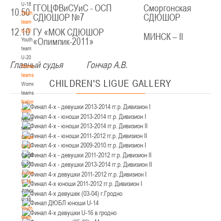
U-18
12-14.03.3036
ГГОЦФВиСУиС - ОСП
Сморгонская
Уральская 3А
10.50
Youth
СДЮШОР №7
СДЮШОР
Пинск
team
12.10
ГУ «МОК СДЮШОР
U-20
МИНСК – II
Youth
«Олимпик-2011»
U-12
, юноши
team
II тур – юноши 2014-2015 гг.р., Дивизион 1, 12-14 марта 2026 г., г. Пинск, ул.
U-20
Главный судья Гончар А.В.
05-07.03.2026
ул. Пушкина, д. 27
Women's
teams
Минск
CHILDREN'S
LIGUE GALLERY
Women's
teams
National
U-14
, юноши
team
IV тур – юноши 2012-2013 гг.р., Дивизион 1, 05-07 марта 2026 г., г. Минск, ул.
National
05-06.03.2026
Уральская 3А
team
Cadets
Гомель
U-16
Cadets
U-14
, девушки
U-16
Juniors
III тур – девушки 2012-2013 гг.р., Дивизион 1, 05-06 марта 2026 г., г. Гомель,
U-18
04-06.03.2026
ул. Б.Хмельницкого, 118а
Juniors
Брест
U-18
Youth
team