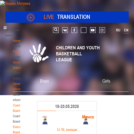
LIVE
TRANSLATION
Главное
RU
EN
Search
vk
facebook
youtube
instagram
меню
Home
Home
CHILDREN AND YOUTH
Federation
BASKETBALL
Federation
LEAGUE
About
federation
About
federation
Boys
Girls
General
information
General
information
Coaching
18-20.05.2026
Board
Минск
Coaching
Board
Executive
U-16
, юноши
Board