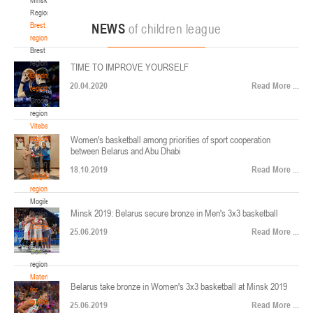
22-24.04.2026
ул. Ленинградская, 4
Region
Минск
Brest
NEWS
of children league
region
Brest
U-12
, юноши
region
TIME TO IMPROVE YOURSELF
Финал четырех – юноши 2014-2015 гг.р., Дивизион 2, 22-24 апреля 2026 г., г.
Grodno
17-19.04.2026
20.04.2020
Read More ...
Минск, ул. Стадионная, 3
region
Grodno
Гомель
region
Vitebsk
region
Women's basketball among priorities of sport cooperation
U-12
, девушки
between Belarus and Abu Dhabi
Vitebsk
V тур – девушки 2014-2015 гг.р., Дивизион 1, 17-19 апреля 2026 г., г. Гомель,
region
14-16.04.2026
18.10.2019
Read More ...
ул. Б.Хмельницкого, 118а
Mogilev
region
Минск
Mogilev
Minsk 2019: Belarus secure bronze in Men's 3x3 basketball
region
U-16
, девушки
Gomel
25.06.2019
Read More ...
region
Финал 4-х – девушки 2010-2011 гг.р., Дивизион 2, 14-16 апреля 2026 г., г.
Gomel
14-15.04.2026
Минск, ул. Стадионная, 3
region
Минск
Materials
Belarus take bronze in Women's 3x3 basketball at Minsk 2019
for
coaches
25.06.2019
Read More ...
U-16
, юноши