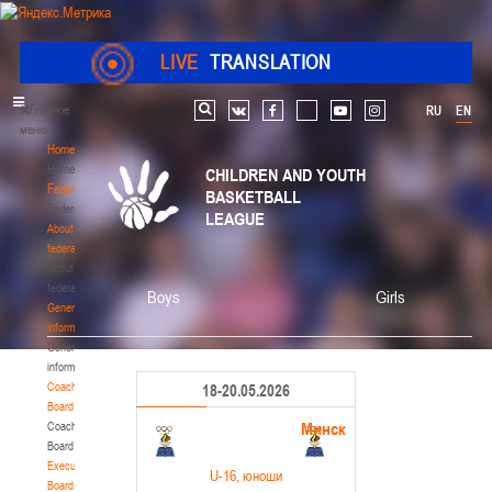
LIVE
TRANSLATION
Главное
RU
EN
Search
vk
facebook
youtube
instagram
меню
Home
Home
CHILDREN AND YOUTH
Federation
BASKETBALL
Federation
LEAGUE
About
federation
About
federation
Boys
Girls
General
information
General
information
Coaching
18-20.05.2026
Board
Минск
Coaching
Board
Executive
U-16
, юноши
Board