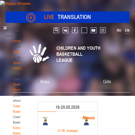
LIVE
TRANSLATION
Главное
RU
EN
Search
vk
facebook
youtube
instagram
меню
Home
Home
CHILDREN AND YOUTH
Federation
BASKETBALL
Federation
LEAGUE
About
federation
About
federation
Boys
Girls
General
information
General
information
Coaching
18-20.05.2026
Board
Минск
Coaching
Board
Executive
U-16
, юноши
Board