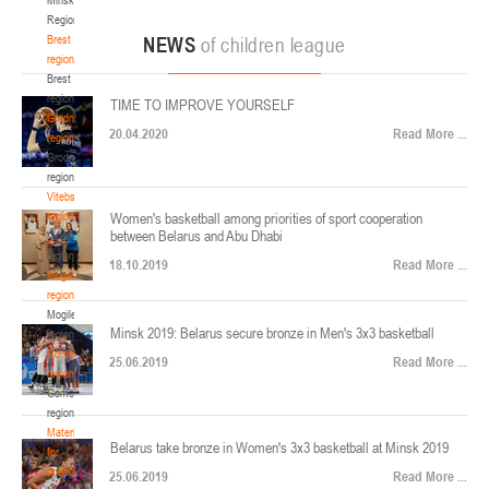
22-24.04.2026
ул. Ленинградская, 4
Region
Минск
Brest
NEWS
of children league
region
Brest
U-12
, юноши
region
TIME TO IMPROVE YOURSELF
Финал четырех – юноши 2014-2015 гг.р., Дивизион 2, 22-24 апреля 2026 г., г.
Grodno
17-19.04.2026
20.04.2020
Read More ...
Минск, ул. Стадионная, 3
region
Grodno
Гомель
region
Vitebsk
region
Women's basketball among priorities of sport cooperation
U-12
, девушки
between Belarus and Abu Dhabi
Vitebsk
V тур – девушки 2014-2015 гг.р., Дивизион 1, 17-19 апреля 2026 г., г. Гомель,
region
14-16.04.2026
18.10.2019
Read More ...
ул. Б.Хмельницкого, 118а
Mogilev
region
Минск
Mogilev
Minsk 2019: Belarus secure bronze in Men's 3x3 basketball
region
U-16
, девушки
Gomel
25.06.2019
Read More ...
region
Финал 4-х – девушки 2010-2011 гг.р., Дивизион 2, 14-16 апреля 2026 г., г.
Gomel
14-15.04.2026
Минск, ул. Стадионная, 3
region
Минск
Materials
Belarus take bronze in Women's 3x3 basketball at Minsk 2019
for
coaches
25.06.2019
Read More ...
U-16
, юноши