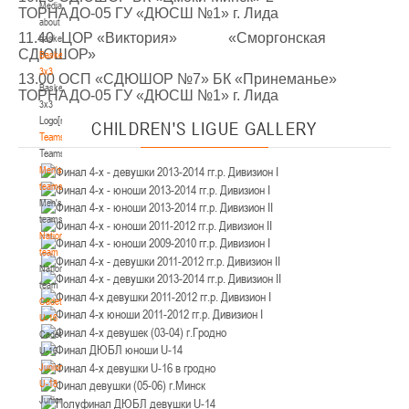
Media
Минск
ТОРНАДО-05 ГУ «ДЮСШ №1» г. Лида
about
11.40 ЦОР «Виктория» «Сморгонская
basketball
U-12
, юноши
СДЮШОР»
Basketball
3x3
IV тур – юноши 2014-2015 гг.р., Дивизион 2, 21-22 марта 2026 г., г. Минск, ул.
13.00 ОСП «СДЮШОР №7» БК «Принеманье»
Basketball
18-19.03.2026
Уральская 3А
ТОРНАДО-05 ГУ «ДЮСШ №1» г. Лида
3x3
Logo[modid=121]
Брест
CHILDREN'S
LIGUE GALLERY
Teams
Teams
U-16
, девушки
Men's
IV тур – девушки 2010-2011 гг.р., дивизион 2, 18-19 марта 2026 г., г. Брест, ул.
teams
17-18.03.2026
ул. Ленинградская, 4
Men's
teams
Гродно
National
team
National
U-14
, девушки
team
IV тур – девушки 2012-2013 гг.р., дивизион 2, 17-18 марта 2026 г., г. Гродно,
Cadets
14-15.03.2026
ул. Врублевского, 92
U-16
Cadets
Минск
U-16
Juniors
U-16
, девушки
U-18
Juniors
III тур – девушки 2010-2011 гг.р., Дивизион 1, 14-15 марта 2026 г., г. Минск, ул.