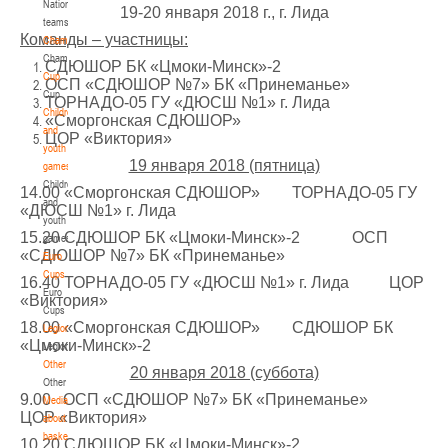
National
19-20 января 2018 г., г. Лида
teams
U-14
, девушки
Команды – участницы:
Championship
IV тур – девушки 2012-2013 гг.р., Дивизион 1, 6-7 апреля 2026 г., г. Гомель, ул.
Championship
СДЮШОР БК «Цмоки-Минск»-2
27-29.03.2026
Б.Хмельницкого, 118а
Cup
ОСП «СДЮШОР №7» БК «Принеманье»
Cup
Молодечно
ТОРНАДО-05 ГУ «ДЮСШ №1» г. Лида
Children
«Сморгонская СДЮШОР»
and
ЦОР «Виктория»
U-16
, юноши
youth
19 января 2018 (пятница)
games
III тур – юноши 2010-2011 гг.р., Дивизион 1, группа Г 27-29 марта 2026 г., г.
Children
27-28.03.2026
Молодечно, ул. Великий Гостинец, 102
14.00 «Сморгонская СДЮШОР» ТОРНАДО-05 ГУ
and
«ДЮСШ №1» г. Лида
Речица
youth
15.20 СДЮШОР БК «Цмоки-Минск»-2 ОСП
games
«СДЮШОР №7» БК «Принеманье»
Euro
U-12
, девушки
Cups
16.40 ТОРНАДО-05 ГУ «ДЮСШ №1» г. Лида ЦОР
IV тур – девушки 2014-2015 гг.р., дивизион 1 27-28 марта 2026 г., г. Речица, ул.
Euro
«Виктория»
23-24.03.2026
Снежкова, 16
Cups
18.00 «Сморгонская СДЮШОР» СДЮШОР БК
Legionaries
Могилев
«Цмоки-Минск»-2
Legionaries
Other
20 января 2018 (суббота)
Other
U-12
, девушки
9.00 ОСП «СДЮШОР №7» БК «Принеманье»
Media
III тур – девушки 2014-2015 гг.р., Дивизион 2, 23-24 марта 2026 г., г. Могилев,
ЦОР «Виктория»
about
21-22.03.2026
ул. 30 лет Победы, 1А
basketball
10.20 СДЮШОР БК «Цмоки-Минск»-2