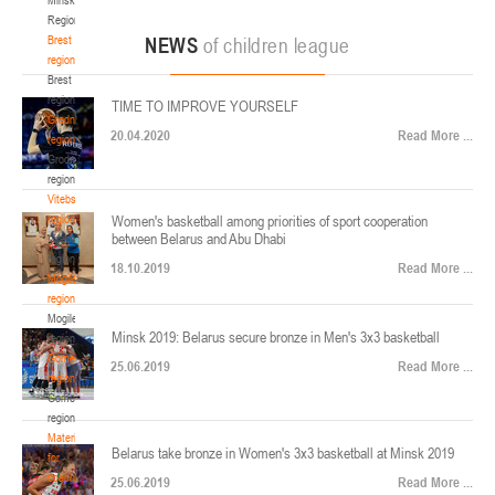
22-24.04.2026
ул. Ленинградская, 4
Region
Минск
Brest
NEWS
of children league
region
Brest
U-12
, юноши
region
TIME TO IMPROVE YOURSELF
Финал четырех – юноши 2014-2015 гг.р., Дивизион 2, 22-24 апреля 2026 г., г.
Grodno
17-19.04.2026
20.04.2020
Read More ...
Минск, ул. Стадионная, 3
region
Grodno
Гомель
region
Vitebsk
region
Women's basketball among priorities of sport cooperation
U-12
, девушки
between Belarus and Abu Dhabi
Vitebsk
V тур – девушки 2014-2015 гг.р., Дивизион 1, 17-19 апреля 2026 г., г. Гомель,
region
14-16.04.2026
18.10.2019
Read More ...
ул. Б.Хмельницкого, 118а
Mogilev
region
Минск
Mogilev
Minsk 2019: Belarus secure bronze in Men's 3x3 basketball
region
U-16
, девушки
Gomel
25.06.2019
Read More ...
region
Финал 4-х – девушки 2010-2011 гг.р., Дивизион 2, 14-16 апреля 2026 г., г.
Gomel
14-15.04.2026
Минск, ул. Стадионная, 3
region
Минск
Materials
Belarus take bronze in Women's 3x3 basketball at Minsk 2019
for
coaches
25.06.2019
Read More ...
U-16
, юноши