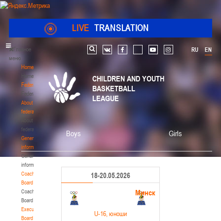
LIVE
TRANSLATION
Главное
RU
EN
Search
vk
facebook
youtube
instagram
меню
Home
Home
CHILDREN AND YOUTH
Federation
BASKETBALL
Federation
LEAGUE
About
federation
About
federation
Boys
Girls
General
information
General
information
Coaching
18-20.05.2026
Board
Минск
Coaching
Board
Executive
U-16
, юноши
Board