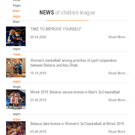
22-24.04.2026
ул. Ленинградская, 4
Region
Минск
Brest
NEWS
of children league
region
Brest
U-12
, юноши
region
TIME TO IMPROVE YOURSELF
Финал четырех – юноши 2014-2015 гг.р., Дивизион 2, 22-24 апреля 2026 г., г.
Grodno
17-19.04.2026
20.04.2020
Read More ...
Минск, ул. Стадионная, 3
region
Grodno
Гомель
region
Vitebsk
region
Women's basketball among priorities of sport cooperation
U-12
, девушки
between Belarus and Abu Dhabi
Vitebsk
V тур – девушки 2014-2015 гг.р., Дивизион 1, 17-19 апреля 2026 г., г. Гомель,
region
14-16.04.2026
18.10.2019
Read More ...
ул. Б.Хмельницкого, 118а
Mogilev
region
Минск
Mogilev
Minsk 2019: Belarus secure bronze in Men's 3x3 basketball
region
U-16
, девушки
Gomel
25.06.2019
Read More ...
region
Финал 4-х – девушки 2010-2011 гг.р., Дивизион 2, 14-16 апреля 2026 г., г.
Gomel
14-15.04.2026
Минск, ул. Стадионная, 3
region
Минск
Materials
Belarus take bronze in Women's 3x3 basketball at Minsk 2019
for
coaches
25.06.2019
Read More ...
U-16
, юноши