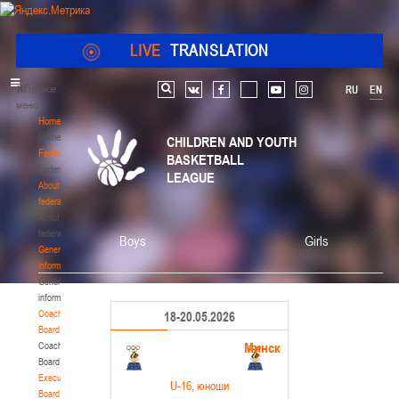
LIVE
TRANSLATION
Главное
RU
EN
Search
vk
facebook
youtube
instagram
меню
Home
Home
CHILDREN AND YOUTH
Federation
BASKETBALL
Federation
LEAGUE
About
federation
About
federation
Boys
Girls
General
information
General
information
Coaching
18-20.05.2026
Board
Минск
Coaching
Board
Executive
U-16
, юноши
Board