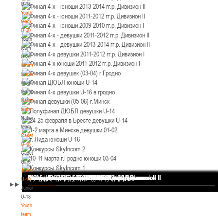
U-18
12-14.03.3036
Уральская 3А
Youth
Пинск
team
U-20
Youth
U-12
, юноши
team
II тур – юноши 2014-2015 гг.р., Дивизион 1, 12-14 марта 2026 г., г. Пинск, ул.
U-20
05-07.03.2026
ул. Пушкина, д. 27
Women's
teams
Минск
Women's
teams
National
U-14
, юноши
team
IV тур – юноши 2012-2013 гг.р., Дивизион 1, 05-07 марта 2026 г., г. Минск, ул.
National
05-06.03.2026
Уральская 3А
team
Cadets
Гомель
U-16
Cadets
U-14
, девушки
U-16
Juniors
III тур – девушки 2012-2013 гг.р., Дивизион 1, 05-06 марта 2026 г., г. Гомель,
Финал 4-х - девушки 2013-2014 гг.р. Дивизион I
Финал 4-х - юноши 2013-2014 гг.р. Дивизион I
Финал 4-х - юноши 2013-2014 гг.р. Дивизион II
Финал 4-х - юноши 2011-2012 гг.р. Дивизион II
Финал 4-х - юноши 2009-2010 гг.р. Дивизион I
Финал 4-х - девушки 2011-2012 гг.р. Дивизион II
Финал 4-х - девушки 2013-2014 гг.р. Дивизион II
Финал 4-х девушки 2011-2012 гг.р. Дивизион I
Финал 4-х юноши 2011-2012 гг.р. Дивизион I
Финал 4-х девушек (03-04) г.Гродно
Финал ДЮБЛ юноши U-14
Финал 4-х девушки U-16 в гродно
Финал девушки (05-06) г.Минск
Полуфинал ДЮБЛ девушки U-14
24-25 февраля в Бресте девушки U-14
1-2 марта в Минске девушки 01-02
г. Лида юноши U-16
Конкурсы SkyIncom 2
10-11 марта г.Гродно юноши 03-04
Конкурсы SkyIncom 1
группа "ВКонтакте"
U-18
04-06.03.2026
ул. Б.Хмельницкого, 118а
Juniors
Брест
U-18
Youth
team