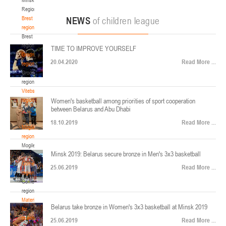
22-24.04.2026
ул. Ленинградская, 4
Region
Минск
Brest
NEWS
of children league
region
Brest
U-12
, юноши
region
TIME TO IMPROVE YOURSELF
Финал четырех – юноши 2014-2015 гг.р., Дивизион 2, 22-24 апреля 2026 г., г.
Grodno
17-19.04.2026
20.04.2020
Read More ...
Минск, ул. Стадионная, 3
region
Grodno
Гомель
region
Vitebsk
region
Women's basketball among priorities of sport cooperation
U-12
, девушки
between Belarus and Abu Dhabi
Vitebsk
V тур – девушки 2014-2015 гг.р., Дивизион 1, 17-19 апреля 2026 г., г. Гомель,
region
14-16.04.2026
18.10.2019
Read More ...
ул. Б.Хмельницкого, 118а
Mogilev
region
Минск
Mogilev
Minsk 2019: Belarus secure bronze in Men's 3x3 basketball
region
U-16
, девушки
Gomel
25.06.2019
Read More ...
region
Финал 4-х – девушки 2010-2011 гг.р., Дивизион 2, 14-16 апреля 2026 г., г.
Gomel
14-15.04.2026
Минск, ул. Стадионная, 3
region
Минск
Materials
Belarus take bronze in Women's 3x3 basketball at Minsk 2019
for
coaches
25.06.2019
Read More ...
U-16
, юноши