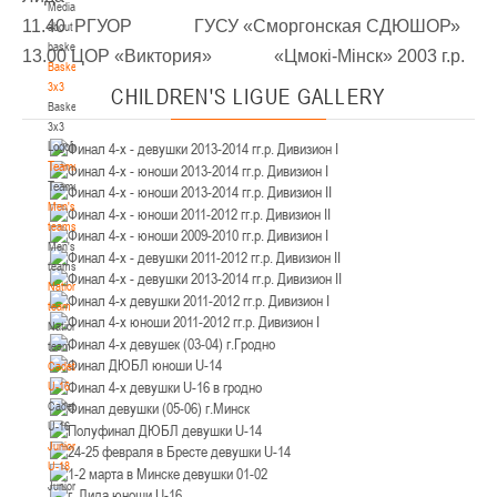
Media
Минск
11.40 РГУОР ГУСУ «Сморгонская СДЮШОР»
about
basketball
13.00 ЦОР «Виктория» «Цмокi-Мiнск» 2003 г.р.
U-12
, юноши
Basketball
3x3
CHILDREN'S
LIGUE GALLERY
IV тур – юноши 2014-2015 гг.р., Дивизион 2, 21-22 марта 2026 г., г. Минск, ул.
Basketball
18-19.03.2026
Уральская 3А
3x3
Logo[modid=121]
Брест
Teams
Teams
U-16
, девушки
Men's
IV тур – девушки 2010-2011 гг.р., дивизион 2, 18-19 марта 2026 г., г. Брест, ул.
teams
17-18.03.2026
ул. Ленинградская, 4
Men's
teams
Гродно
National
team
National
U-14
, девушки
team
IV тур – девушки 2012-2013 гг.р., дивизион 2, 17-18 марта 2026 г., г. Гродно,
Cadets
14-15.03.2026
ул. Врублевского, 92
U-16
Cadets
Минск
U-16
Juniors
U-16
, девушки
U-18
Juniors
III тур – девушки 2010-2011 гг.р., Дивизион 1, 14-15 марта 2026 г., г. Минск, ул.