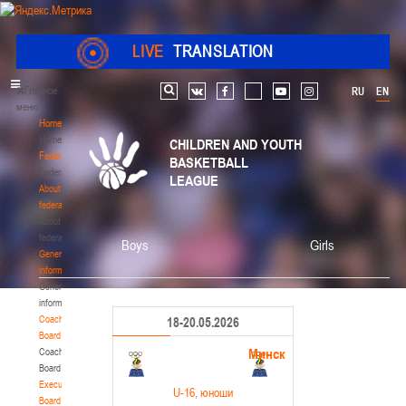
LIVE
TRANSLATION
Главное
RU
EN
Search
vk
facebook
youtube
instagram
меню
Home
Home
CHILDREN AND YOUTH
Federation
BASKETBALL
Federation
LEAGUE
About
federation
About
federation
Boys
Girls
General
information
General
information
Coaching
18-20.05.2026
Board
Минск
Coaching
Board
Executive
U-16
, юноши
Board