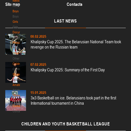
News
Site map
Contacts
News
Boys
U-14
, юноши
Boys
III тур – юноши 2012-2013 гг.р., дивизион II 12-13 января 2026 г., г. Молодечно,
LAST
NEWS
Girls
09-11.01.2026
ул. Великий Гостинец, 102
Girls
Documentation
Гродно
08.02.2025
Documentation
Khalipsky Cup 2025. The Belarusian National Team took
Photos
revenge on the Russian team
U-16
, девушки
Photos
Other
II тур – девушки 2010-2011 гг.р., дивизион I 09-11 января 2026 г., г. Гродно, ул.
Other
08-10.01.2026
Врублевского, 92
Children's
07.02.2025
Минск
Children's
Khalipsky Cup 2025: Summary of the First Day
Students
Students
U-14
, юноши
Amateur
II тур – юноши 2012-2013 гг.р., Дивизион I 08-10 января 2026 г., г. Минск, ул.
Amateur
15.01.2025
27-28.12.2025
Уральская, 3а
Veterans
3x3 Basketball on ice. Belarusians took part in the first
Veterans
International tournament in China
Речица
Contacts
Contacts
U-16
, девушки
CHILDREN
AND YOUTH BASKETBALL LEAGUE
II тур – девушки 2010-2011 гг.р., дивизион 2 27-28 декабря 2025 г., г. Речица,
23-24.12.2025
ул. Снежкова, 16