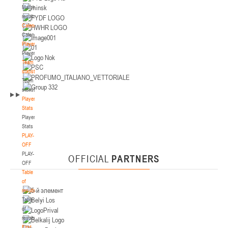
Match
Минск
results
Calendar
U-14
, юноши
Calendar
Players
IV тур – юноши 2012-2013 гг.р., Дивизион 2, 12-13 февраля 2026 г., г. Минск,
Players
06-08.02.2026
ул. Стадионная, 3
Team
Гродно
statistics
Team
statistics
U-14
, юноши
Player
III тур – юноши 2012-2013 гг.р., дивизион I 06-08 февраля 2026 г., г. Гродно, ул.
Stats
04-06.02.2026
Врублевского, 92 (2)
Player
Stats
Минск
PLAY-
OFF
PLAY-
U-16
, девушки
OFFICIAL
PARTNERS
OFF
III тур – девушки 2010-2011 гг.р., Дивизион II 04-06 февраля 2026 г., г. Минск,
Table
29-31.01.2026
ул. Стадионная, 3
of
results
Гомель
Table
of
U-16
, юноши
results
First