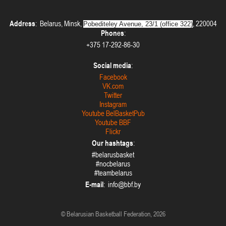
Гродно
Address
: Belarus, Minsk,
, 220004
Pobediteley Avenue, 23/1 (office 322)
Phones
:
U-16
, юноши
+375 17-292-86-30
II тур – юноши 2010-2011 гг.р., дивизион 2 23-24 декабря 2025 г., г. Гродно, ул.
23-24.12.2025
Врублевского, 92
Social media
:
Мосты
Facebook
VK.com
Twitter
U-14
, юноши
Instagram
II тур – юноши 2012-2013 гг.р., дивизион 2 23-24 декабря 2025 г., г. Мосты, ул.
Youtube BelBasketPub
21-22.12.2025
Зеленая, 86
Youtube BBF
Flickr
Гродно
Our hashtags
:
#belarusbasket
U-14
, девушки
#nocbelarus
II тур – девушки 2012-2013 гг.р., дивизион 1 21-22 декабря 2025 г., г. Гродно,
#teambelarus
14-15.12.2025
ул. Врублевского, 92
E-mail
:
Мосты
© Belarusian Basketball Federation, 2026
U-14
, девушки