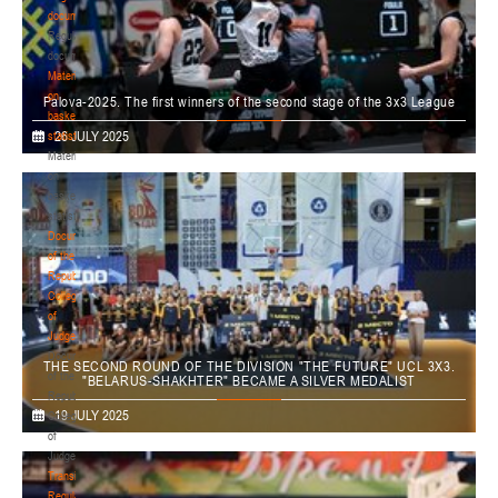
documents
U-12
, юноши
Regulatory
Финал четырех – девушки 2014-2015 гг.р., дивизион 1, 11-13 мая 2026 г., г.
documents
10-12.05.2026
Гродно, ул. Врублевского, 92
Materials
on
Palova-2025. The first winners of the second stage of the 3x3 League
Пинск
basketball
On July 26, 2025, matches of the first competitive day of the II stage of the
26 JULY 2025
statistics
Palova National League took place on the main 3x3 basketball court in the
U-12
, юноши
Materials
capital. The
winners
were
determined
in
the
categories
"General", "General.
on
Финал четырех – юноши 2014-2015 гг.р., Дивизион 1, 10-12 мая 2026 г., г.
Women", "Boys U-18" and "Mobile Basketball".
basketball
06-08.05.2026
Пинск, ул. ул. Пушкина, д. 27
statistics
Минск
Documents
of the
Republican
U-12
, девушки
Collegium
Финал четырех – девушки 2014-2015 гг.р., Дивизион 2, 6-8 мая 2026 г., г.
of
05-07.05.2026
Минск, ул. Уральская 3А
Judges
Documents
THE SECOND ROUND OF THE DIVISION "THE FUTURE" UCL 3X3.
Гомель
of the
"BELARUS-SHAKHTER" BECAME A SILVER MEDALIST
Republican
On July 19, 2025, Smolensk hosted the second round of the Future division of
19 JULY 2025
Collegium
U-14
, юноши
the 3x3 United Continental League, held as part of the Rosenergoatom
of
International 3x3 Basketball Festival. The Belarus-Shakhter men's team
Финал четырех – юноши 2012-2013 гг.р., Дивизион 1, 5-7 мая 2026 г., г.
Judges
became the silver medalist.
03-05.05.2026
Гомель, ул. Б.Хмельницкого, 118а
Transition
Regulations