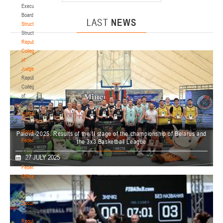
Финал четырех –юноши 2010-2011 гг.р. Дивизион 1, 18-20 мая 2026 г., г.
Executive
21-23.05.2026
Минск, ул. Филимонова 51Б
Board
LAST
NEWS
Structure
Гродно
Structure
Republican
Collegium
U-14
, девушки
of
Финал четырех – девушки 2012-2013 гг.р., дивизион 1, 21-23 мая 2026 г., г.
Judges
15-17.05.2026
Гродно, ул. Поповича, 1
Republican
Collegium
Мосты
of
Judges
U-14
, девушки
Contacts
Contacts
Финал четырех – девушки 2012-2013 гг.р., Дивизион 2 15-17 мая 2026 г., г.
Contact
11-14.05.2026
Palova-2025. Results of the II stage of the championship of Belarus and
Мосты, ул. Зеленая, 86
Federation
the 3x3 Basketball League
Гомель
Contact
27 JULY 2025
On July 27, 2025, Minsk hosted the final matches of the second round of the
Federation
Open 3x3 Basketball Championship of the Republic of Belarus among men's
Federation
U-16
, юноши
and women's teams, as well as the Palova National 3x3 League.
Office
Финал четырех – юноши 2010-2011 гг.р., Дивизион 2, 12-14 мая 2026 г., г.
Federation
11-13.05.2026
Гомель, ул. Б.Хмельницкого, 118а
Office
Documentation
Гродно
Documentation
Regulatory