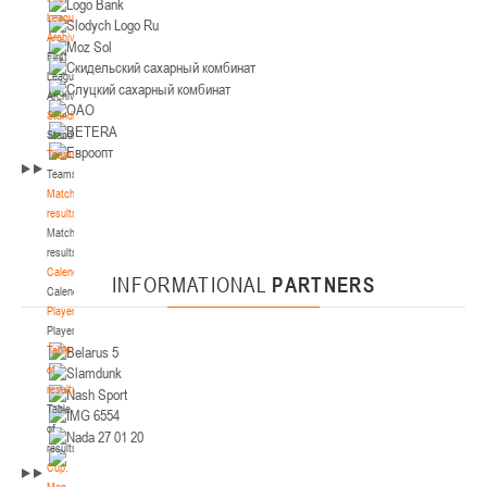
II тур – юноши 2010-2011 гг.р., Дивизион II 29-31 января 2026 г., г. Гомель, ул.
League.
29-31.01.2026
Б.Хмельницкого, 118а
Archive
Минск
First
League.
Archive
U-14
, девушки
Standings
II тур – девушки 2012-2013 гг.р., Дивизион I 29-31 января 2026 г., г. Минск, ул.
Standings
26-27.01.2026
Уральская 3А
Teams
Teams
Пинск
Match
results
Match
U-14
, девушки
results
II тур – девушки 2012-2013 гг.р., Дивизион II 26-27 января 2026 г., г. Пинск, ул.
Calendar
26-28.01.2026
INFORMATIONAL
PARTNERS
Пушкина, д. 27
Calendar
Players
Мосты
Players
Table
U-16
, юноши
of
results
II тур – юноши 2010-2011 гг.р., дивизион I, группа В 26-28 января 2026 г., г.
Table
23-24.01.2025
Мосты, ул. Зеленая, 86А
of
Сморгонь
results
Cup.
Men