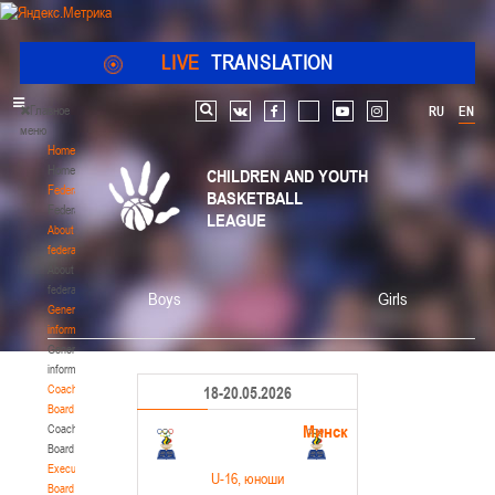
LIVE
TRANSLATION
Главное
RU
EN
Search
vk
facebook
youtube
instagram
меню
Home
Home
CHILDREN AND YOUTH
Federation
BASKETBALL
Federation
LEAGUE
About
federation
About
federation
Boys
Girls
General
information
General
information
Coaching
18-20.05.2026
Board
Минск
Coaching
Board
Executive
U-16
, юноши
Board