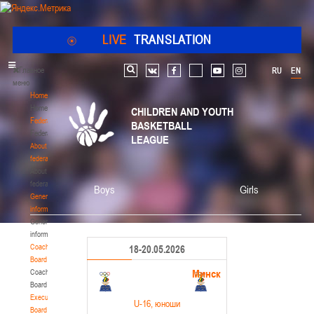
LIVE
TRANSLATION
Главное
RU
EN
Search
vk
facebook
youtube
instagram
меню
Home
Home
CHILDREN AND YOUTH
Federation
BASKETBALL
Federation
LEAGUE
About
federation
About
federation
Boys
Girls
General
information
General
information
Coaching
18-20.05.2026
Board
Минск
Coaching
Board
Executive
U-16
, юноши
Board