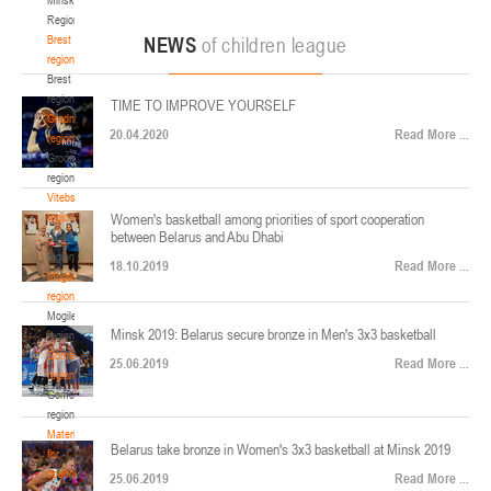
22-24.04.2026
ул. Ленинградская, 4
Region
Минск
Brest
NEWS
of children league
region
Brest
U-12
, юноши
region
TIME TO IMPROVE YOURSELF
Финал четырех – юноши 2014-2015 гг.р., Дивизион 2, 22-24 апреля 2026 г., г.
Grodno
17-19.04.2026
20.04.2020
Read More ...
Минск, ул. Стадионная, 3
region
Grodno
Гомель
region
Vitebsk
region
Women's basketball among priorities of sport cooperation
U-12
, девушки
between Belarus and Abu Dhabi
Vitebsk
V тур – девушки 2014-2015 гг.р., Дивизион 1, 17-19 апреля 2026 г., г. Гомель,
region
14-16.04.2026
18.10.2019
Read More ...
ул. Б.Хмельницкого, 118а
Mogilev
region
Минск
Mogilev
Minsk 2019: Belarus secure bronze in Men's 3x3 basketball
region
U-16
, девушки
Gomel
25.06.2019
Read More ...
region
Финал 4-х – девушки 2010-2011 гг.р., Дивизион 2, 14-16 апреля 2026 г., г.
Gomel
14-15.04.2026
Минск, ул. Стадионная, 3
region
Минск
Materials
Belarus take bronze in Women's 3x3 basketball at Minsk 2019
for
coaches
25.06.2019
Read More ...
U-16
, юноши