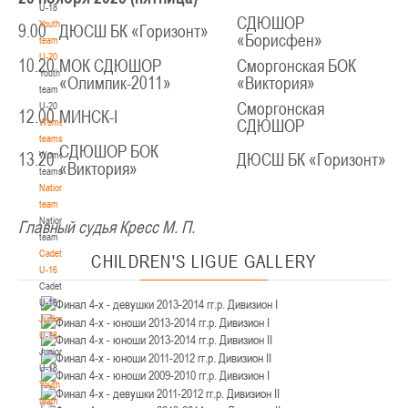
U-18
12-14.03.3036
Уральская 3А
СДЮШОР
Youth
9.00
ДЮСШ БК «Горизонт»
«Борисфен»
Пинск
team
U-20
10.20
МОК СДЮШОР
Сморгонская
БОК
Youth
U-12
, юноши
«Олимпик-2011»
«Виктория»
team
II тур – юноши 2014-2015 гг.р., Дивизион 1, 12-14 марта 2026 г., г. Пинск, ул.
Сморгонская
U-20
12.00
МИНСК-I
05-07.03.2026
ул. Пушкина, д. 27
Women's
СДЮШОР
teams
СДЮШОР БОК
Минск
Women's
13.20
ДЮСШ БК «Горизонт»
«Виктория»
teams
National
U-14
, юноши
team
IV тур – юноши 2012-2013 гг.р., Дивизион 1, 05-07 марта 2026 г., г. Минск, ул.
National
Главный судья Кресс М. П.
05-06.03.2026
Уральская 3А
team
Cadets
CHILDREN'S
LIGUE GALLERY
Гомель
U-16
Cadets
U-14
, девушки
U-16
Juniors
III тур – девушки 2012-2013 гг.р., Дивизион 1, 05-06 марта 2026 г., г. Гомель,
U-18
04-06.03.2026
ул. Б.Хмельницкого, 118а
Juniors
Брест
U-18
Youth
team