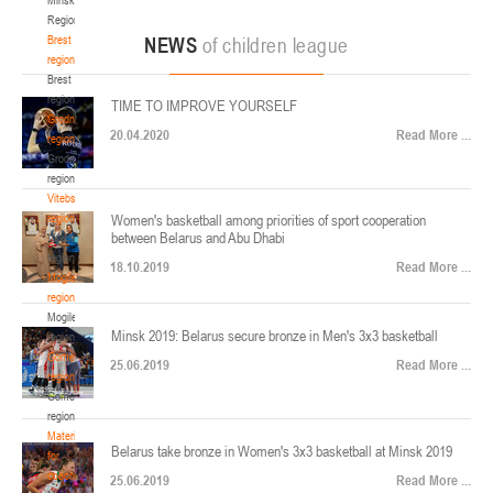
22-24.04.2026
ул. Ленинградская, 4
Region
Минск
Brest
NEWS
of children league
region
Brest
U-12
, юноши
region
TIME TO IMPROVE YOURSELF
Финал четырех – юноши 2014-2015 гг.р., Дивизион 2, 22-24 апреля 2026 г., г.
Grodno
17-19.04.2026
20.04.2020
Read More ...
Минск, ул. Стадионная, 3
region
Grodno
Гомель
region
Vitebsk
region
Women's basketball among priorities of sport cooperation
U-12
, девушки
between Belarus and Abu Dhabi
Vitebsk
V тур – девушки 2014-2015 гг.р., Дивизион 1, 17-19 апреля 2026 г., г. Гомель,
region
14-16.04.2026
18.10.2019
Read More ...
ул. Б.Хмельницкого, 118а
Mogilev
region
Минск
Mogilev
Minsk 2019: Belarus secure bronze in Men's 3x3 basketball
region
U-16
, девушки
Gomel
25.06.2019
Read More ...
region
Финал 4-х – девушки 2010-2011 гг.р., Дивизион 2, 14-16 апреля 2026 г., г.
Gomel
14-15.04.2026
Минск, ул. Стадионная, 3
region
Минск
Materials
Belarus take bronze in Women's 3x3 basketball at Minsk 2019
for
coaches
25.06.2019
Read More ...
U-16
, юноши