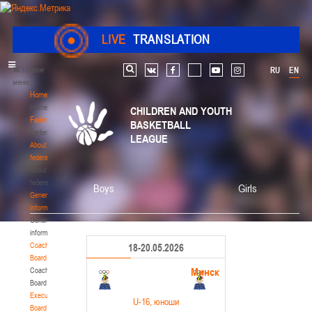
LIVE
TRANSLATION
Главное
RU
EN
Search
vk
facebook
youtube
instagram
меню
Home
Home
CHILDREN AND YOUTH
Federation
BASKETBALL
Federation
LEAGUE
About
federation
About
federation
Boys
Girls
General
information
General
information
Coaching
18-20.05.2026
Board
Минск
Coaching
Board
Executive
U-16
, юноши
Board