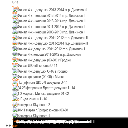
U-18
12-14.03.3036
Уральская 3А
Youth
Пинск
team
U-20
Youth
U-12
, юноши
team
II тур – юноши 2014-2015 гг.р., Дивизион 1, 12-14 марта 2026 г., г. Пинск, ул.
U-20
05-07.03.2026
ул. Пушкина, д. 27
Women's
teams
Минск
Women's
teams
National
U-14
, юноши
team
IV тур – юноши 2012-2013 гг.р., Дивизион 1, 05-07 марта 2026 г., г. Минск, ул.
National
05-06.03.2026
Уральская 3А
team
Cadets
Гомель
U-16
Cadets
U-14
, девушки
U-16
Juniors
III тур – девушки 2012-2013 гг.р., Дивизион 1, 05-06 марта 2026 г., г. Гомель,
U-18
04-06.03.2026
ул. Б.Хмельницкого, 118а
Juniors
Брест
U-18
Youth
Финал 4-х - девушки 2013-2014 гг.р. Дивизион I
Финал 4-х - юноши 2013-2014 гг.р. Дивизион I
Финал 4-х - юноши 2013-2014 гг.р. Дивизион II
Финал 4-х - юноши 2011-2012 гг.р. Дивизион II
Финал 4-х - юноши 2009-2010 гг.р. Дивизион I
Финал 4-х - девушки 2011-2012 гг.р. Дивизион II
Финал 4-х - девушки 2013-2014 гг.р. Дивизион II
Финал 4-х девушки 2011-2012 гг.р. Дивизион I
Финал 4-х юноши 2011-2012 гг.р. Дивизион I
Финал 4-х девушек (03-04) г.Гродно
Финал ДЮБЛ юноши U-14
Финал 4-х девушки U-16 в гродно
Финал девушки (05-06) г.Минск
Полуфинал ДЮБЛ девушки U-14
24-25 февраля в Бресте девушки U-14
1-2 марта в Минске девушки 01-02
г. Лида юноши U-16
Конкурсы SkyIncom 2
10-11 марта г.Гродно юноши 03-04
Конкурсы SkyIncom 1
группа "ВКонтакте"
team