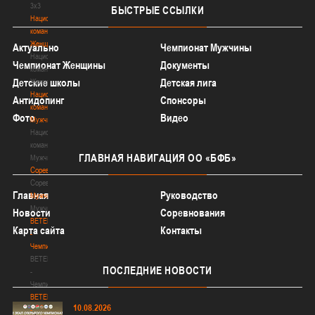
3х3
БЫСТРЫЕ
ССЫЛКИ
Национальная
команда.
Женщины
Актуально
Чемпионат Мужчины
Национальная
Чемпионат Женщины
Документы
команда.
Детские школы
Детская лига
Женщины
Национальная
Антидопинг
Спонсоры
команда.
Фото
Видео
Мужчины
Национальная
команда.
ГЛАВНАЯ
НАВИГАЦИЯ ОО «БФБ»
Мужчины
Соревнования
Соревнования
Главная
Руководство
Мужчины
Мужчины
Новости
Соревнования
BETERA
Карта сайта
Контакты
-
Чемпионат
BETERA
ПОСЛЕДНИЕ
НОВОСТИ
-
Чемпионат
BETERA
10.08.2026
-