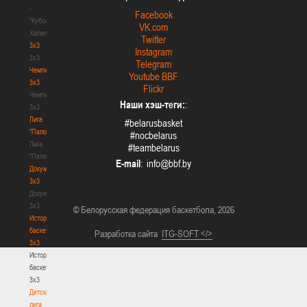
-
Facebook
"Кубок
VK.com
Халипского"
Twitter
3x3
Instagram
3x3
Telegram
Чемпионат
Youtube BBF
3х3
Flickr
Чемпионат
Наши хэш-теги:
:
3х3
Лига
#belarusbasket
"Палова"
#nocbelarus
Лига
#teambelarus
"Палова"
E-mail
:
Документы
3х3
Документы
3х3
© Белорусская федерация баскетбола, 2026
История
баскетбола
Разработка сайта
ITG-SOFT </>
3х3
История
баскетбола
3х3
Детская
лига