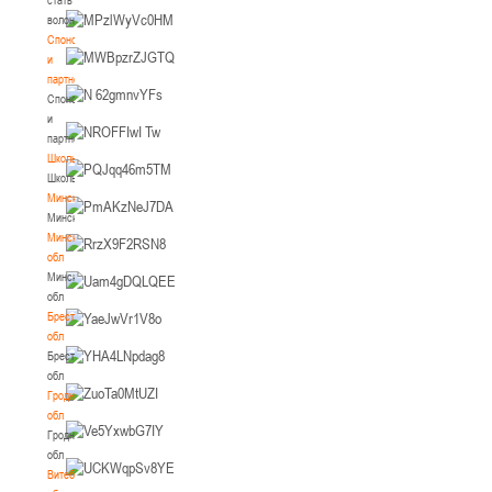
волонтером
Спонсоры
и
партнеры
Спонсоры
и
партнеры
Школы
Школы
Минск
Минск
Минская
обл
Минская
обл
Брестская
обл
Брестская
обл
Гродненская
обл
Гродненская
обл
Витебская