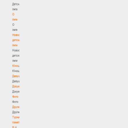
Детская
лига
О
лиге
О
лиге
Новости
детской
лиги
Новости
детской
лиги
Юноши
Юноши
Девушки
Девушки
Документы
Документы
Фото
Фото
Другие
Другие
Турнир
памяти
В.Н.