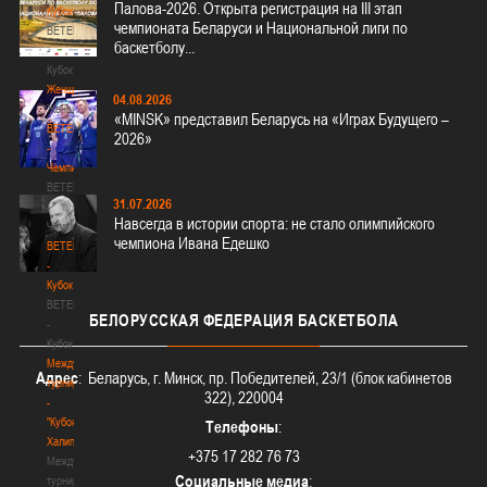
Палова-2026. Открыта регистрация на III этап
Кубок
чемпионата Беларуси и Национальной лиги по
BETERA
баскетболу...
-
Кубок
Женщины
04.08.2026
Женщины
«MINSK» представил Беларусь на «Играх Будущего –
BETERA
2026»
-
Чемпионат
BETERA
31.07.2026
-
Навсегда в истории спорта: не стало олимпийского
Чемпионат
чемпиона Ивана Едешко
BETERA
-
Кубок
BETERA
БЕЛОРУССКАЯ
ФЕДЕРАЦИЯ БАСКЕТБОЛА
-
Кубок
Международный
Адрес
: Беларусь, г. Минск, пр. Победителей, 23/1 (блок кабинетов
турнир
322), 220004
-
"Кубок
Телефоны
:
Халипского"
+375 17 282 76 73
Международный
Социальные медиа
:
турнир