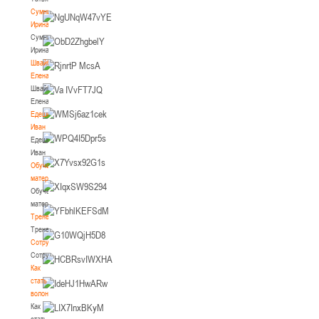
Сумникова
Ирина
Сумникова
Ирина
Швайбович
Елена
Швайбович
Елена
Едешко
Иван
Едешко
Иван
Обучающие
материалы
Обучающие
материалы
Тренерам
Тренерам
Сотрудничество
Сотрудничество
Как
стать
волонтером
Как
стать