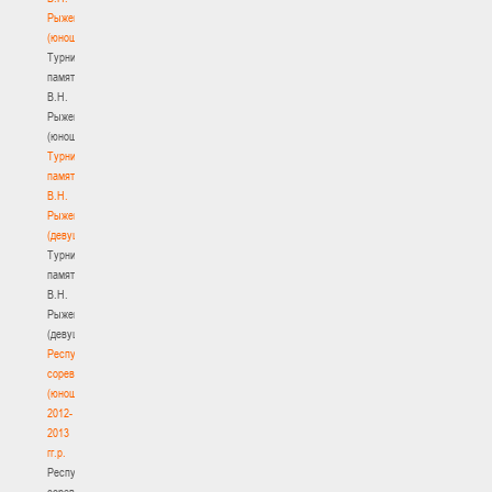
Рыженкова
(юноши)
Турнир
памяти
В.Н.
Рыженкова
(юноши)
Турнир
памяти
В.Н.
Рыженкова
(девушки)
Турнир
памяти
В.Н.
Рыженкова
(девушки)
Республиканские
соревнования
(юноши)
2012-
2013
гг.р.
Республиканские
соревнования