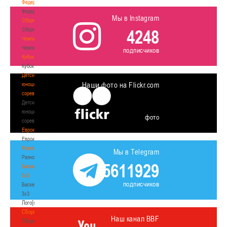
Федерация
Федерация
Мы в Instagram
Сборные
Сборные
4248
Чемпионат
Чемпионат
подписчиков
Кубок
Кубок
Детско-
Наши фото на Flickr.com
юношеские
соревнования
Детско-
юношеские
фото
соревнования
Еврокубки
Еврокубки
Разное
Мы в Telegram
Разное
5611929
Баскетбол
3х3
подписчиков
Баскетбол
3х3
Лого[modid=121]
Сборные
Наш канал BBF
Сборные