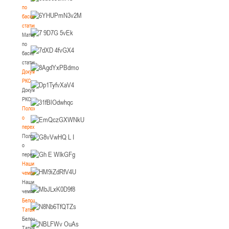
по
баскетбольной
статистике
Материалы
по
баскетбольной
статистике
Документы
РКС
Документы
РКС
Положение
о
переходах
Положение
о
переходах
Наши
чемпионы
Наши
чемпионы
Белошапко
Татьяна
Белошапко
Татьяна