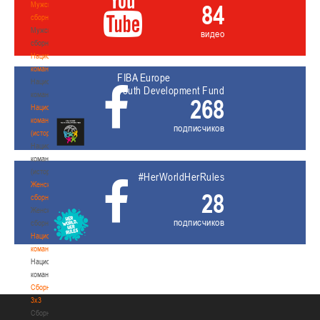
Мужские
84
сборные
Мужские
видео
сборные
Национальная
команда
FIBA Europe
Национальная
Youth Development Fund
команда
268
Национальная
команда
подписчиков
(история)
Национальная
команда
(история)
#HerWorldHerRules
Женские
28
сборные
Женские
подписчиков
сборные
Национальная
команда
Национальная
команда
Сборные
3х3
Сборные