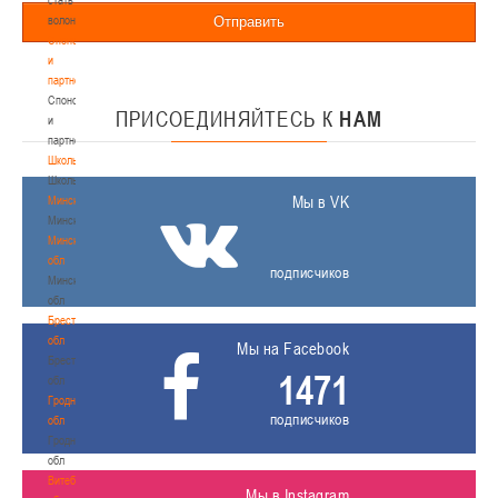
волонтером
Отправить
Спонсоры
и
партнеры
Спонсоры
ПРИСОЕДИНЯЙТЕСЬ
К
НАМ
и
партнеры
Школы
Школы
Мы в VK
Минск
Минск
Минская
обл
подписчиков
Минская
обл
Брестская
обл
Мы на Facebook
Брестская
1471
обл
Гродненская
подписчиков
обл
Гродненская
обл
Витебская
Мы в Instagram