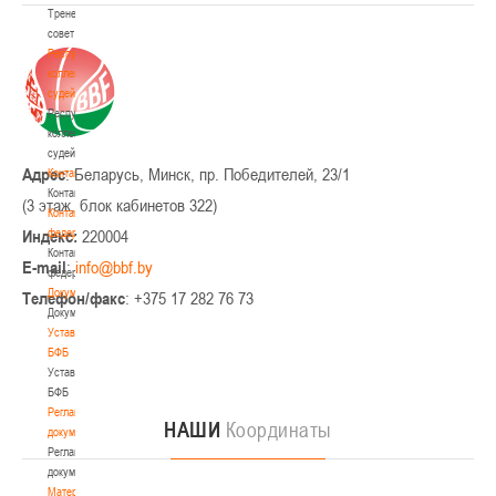
Тренерский
совет
Республиканская
коллегия
судей
Республиканская
коллегия
судей
Адрес
: Беларусь, Минск, пр. Победителей, 23/1
Контакты
Контакты
(3 этаж, блок кабинетов 322)
Контакты
Индекс:
федерации
220004
Контакты
E-mail
:
федерации
Документы
Телефон/факс
: +375 17 282 76 73
Документы
Устав
БФБ
Устав
БФБ
Регламентирующие
НАШИ
Координаты
документы
Регламентирующие
документы
Материалы