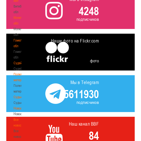
обл
Витебская
4248
обл
Могилевская
подписчиков
обл
Могилевская
обл
Наши фото на Flickr.com
Гомельская
обл
Гомельская
обл
фото
Судейство
Судейство
Полезные
материалы
Мы в Telegram
Полезные
5611930
материалы
Судьи
подписчиков
Судьи
Новости
Новости
Все
Наш канал BBF
новости
Все
84
новости