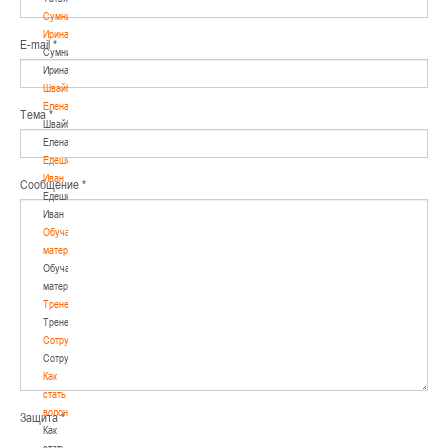
Сумникова
Ирина
E-mail
*
Сумникова
Ирина
Швайбович
Елена
Тема
*
Швайбович
Елена
Едешко
Иван
Сообщение
*
Едешко
Иван
Обучающие
материалы
Обучающие
материалы
Тренерам
Тренерам
Сотрудничество
Сотрудничество
Как
стать
волонтером
Защита
*
Как
стать