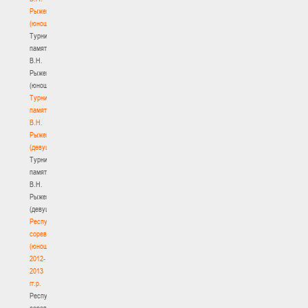
Рыженкова
(юноши)
Турнир
памяти
В.Н.
Рыженкова
(юноши)
Турнир
памяти
В.Н.
Рыженкова
(девушки)
Турнир
памяти
В.Н.
Рыженкова
(девушки)
Республиканские
соревнования
(юноши)
2012-
2013
гг.р.
Республиканские
соревнования