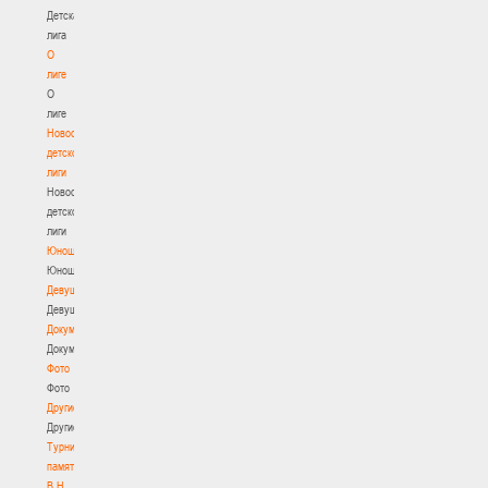
Детская
лига
О
лиге
О
лиге
Новости
детской
лиги
Новости
детской
лиги
Юноши
Юноши
Девушки
Девушки
Документы
Документы
Фото
Фото
Другие
Другие
Турнир
памяти
В.Н.