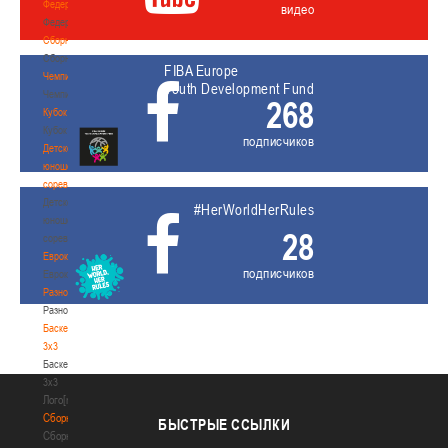
Федерация
видео
Федерация
Сборные
Сборные
FIBA Europe
Чемпионат
Youth Development Fund
Чемпионат
268
Кубок
Кубок
подписчиков
Детско-
юношеские
соревнования
Детско-
#HerWorldHerRules
юношеские
28
соревнования
Еврокубки
подписчиков
Еврокубки
Разное
Разное
Баскетбол
3х3
Баскетбол
3х3
Лого[modid=121]
Сборные
БЫСТРЫЕ
ССЫЛКИ
Сборные