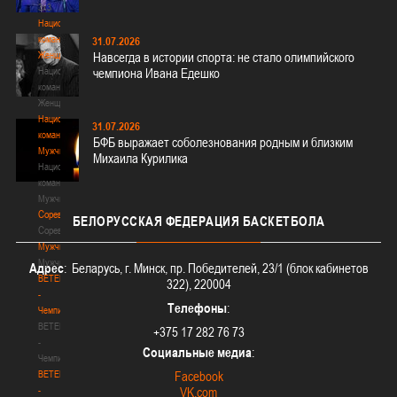
3х3
Национальная
команда.
31.07.2026
Женщины
Навсегда в истории спорта: не стало олимпийского
Национальная
чемпиона Ивана Едешко
команда.
Женщины
Национальная
31.07.2026
команда.
БФБ выражает соболезнования родным и близким
Мужчины
Михаила Курилика
Национальная
команда.
Мужчины
Соревнования
БЕЛОРУССКАЯ
ФЕДЕРАЦИЯ БАСКЕТБОЛА
Соревнования
Мужчины
Мужчины
Адрес
: Беларусь, г. Минск, пр. Победителей, 23/1 (блок кабинетов
BETERA
322), 220004
-
Телефоны
:
Чемпионат
BETERA
+375 17 282 76 73
-
Социальные медиа
:
Чемпионат
BETERA
Facebook
-
VK.com