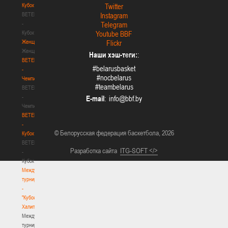
Кубок
Twitter
BETERA
Instagram
-
Telegram
Кубок
Youtube BBF
Женщины
Flickr
Женщины
Наши хэш-теги:
:
BETERA
#belarusbasket
-
#nocbelarus
Чемпионат
#teambelarus
BETERA
-
E-mail
:
Чемпионат
BETERA
-
© Белорусская федерация баскетбола, 2026
Кубок
BETERA
Разработка сайта
ITG-SOFT </>
-
Кубок
Международный
турнир
-
"Кубок
Халипского"
Международный
турнир