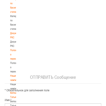
по
баскетбольной
статистике
Материалы
по
баскетбольной
статистике
Документы
РКС
Документы
РКС
Положение
о
переходах
Положение
о
переходах
Наши
ОТПРАВИТЬ Сообщение
чемпионы
Наши
чемпионы
*
Обязательное для заполнения поле
Белошапко
Татьяна
Имя
*
Белошапко
Татьяна