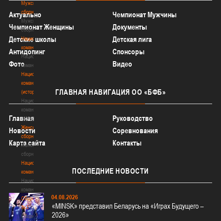
Мужские
сборные
Актуально
Чемпионат Мужчины
Мужские
Чемпионат Женщины
Документы
сборные
Детские школы
Детская лига
Национальная
команда
Антидопинг
Спонсоры
Национальная
Фото
Видео
команда
Национальная
команда
ГЛАВНАЯ
НАВИГАЦИЯ ОО «БФБ»
(история)
Национальная
команда
Главная
Руководство
(история)
Женские
Новости
Соревнования
сборные
Карта сайта
Контакты
Женские
сборные
Национальная
ПОСЛЕДНИЕ
НОВОСТИ
команда
Национальная
команда
04.08.2026
Сборные
«MINSK» представил Беларусь на «Играх Будущего –
3х3
2026»
Сборные