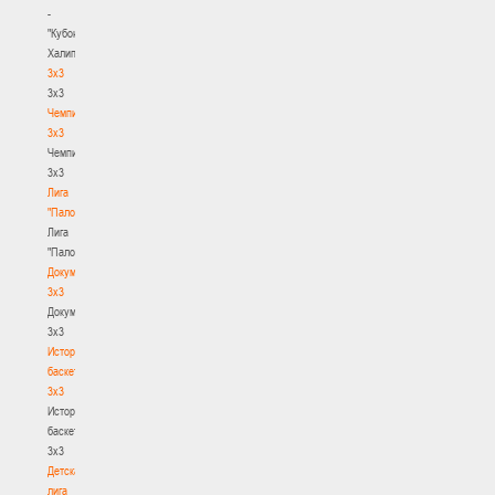
-
"Кубок
Халипского"
3x3
3x3
Чемпионат
3х3
Чемпионат
3х3
Лига
"Палова"
Лига
"Палова"
Документы
3х3
Документы
3х3
История
баскетбола
3х3
История
баскетбола
3х3
Детская
лига