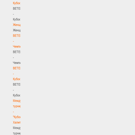
Кубок
BETERA
-
Кубок
Женщины
Женщины
BETERA
-
Чемпионат
BETERA
-
Чемпионат
BETERA
-
Кубок
BETERA
-
Кубок
Международный
турнир
-
"Кубок
Халипского"
Международный
турнир