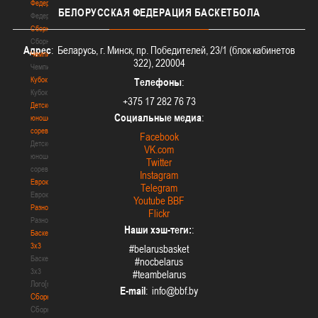
Федерация
БЕЛОРУССКАЯ
ФЕДЕРАЦИЯ БАСКЕТБОЛА
Федерация
Сборные
Сборные
Адрес
: Беларусь, г. Минск, пр. Победителей, 23/1 (блок кабинетов
Чемпионат
322), 220004
Чемпионат
Кубок
Телефоны
:
Кубок
+375 17 282 76 73
Детско-
Социальные медиа
:
юношеские
соревнования
Facebook
Детско-
VK.com
юношеские
Twitter
соревнования
Instagram
Еврокубки
Telegram
Еврокубки
Youtube BBF
Разное
Flickr
Разное
Наши хэш-теги:
:
Баскетбол
3х3
#belarusbasket
Баскетбол
#nocbelarus
3х3
#teambelarus
Лого[modid=121]
E-mail
:
Сборные
Сборные