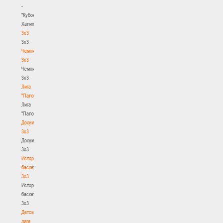
-
"Кубок
Халипского"
3x3
3x3
Чемпионат
3х3
Чемпионат
3х3
Лига
"Палова"
Лига
"Палова"
Документы
3х3
Документы
3х3
История
баскетбола
3х3
История
баскетбола
3х3
Детская
лига