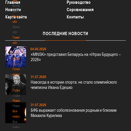
обл
Главная
Руководство
Витебская
Новости
Соревнования
обл
Карта сайта
Контакты
Могилевская
обл
Могилевская
обл
ПОСЛЕДНИЕ
НОВОСТИ
Гомельская
обл
Гомельская
04.08.2026
обл
«MINSK» представил Беларусь на «Играх Будущего –
Судейство
2026»
Судейство
Полезные
материалы
31.07.2026
Полезные
Навсегда в истории спорта: не стало олимпийского
материалы
чемпиона Ивана Едешко
Судьи
Судьи
Новости
31.07.2026
Новости
БФБ выражает соболезнования родным и близким
Все
Михаила Курилика
новости
Все
новости