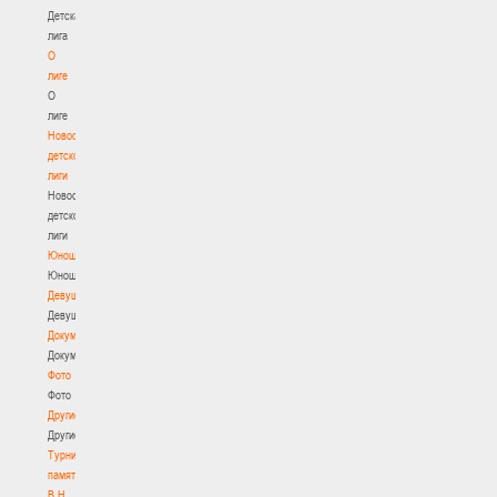
Детская
лига
О
лиге
О
лиге
Новости
детской
лиги
Новости
детской
лиги
Юноши
Юноши
Девушки
Девушки
Документы
Документы
Фото
Фото
Другие
Другие
Турнир
памяти
В.Н.