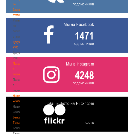
подписчиков
по
баскетбольной
статистике
Материалы
Мы на Facebook
по
баскетбольной
1471
статистике
Документы
подписчиков
РКС
Документы
РКС
Мы в Instagram
Положение
о
4248
переходах
Положение
подписчиков
о
переходах
Наши
чемпионы
Наши фото на Flickr.com
Наши
чемпионы
Белошапко
фото
Татьяна
Белошапко
Татьяна