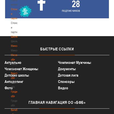
28
волонтером
Спонсоры
подписчиков
и
партнеры
Спонсоры
и
партнеры
Школы
Школы
Минск
БЫСТРЫЕ
ССЫЛКИ
Минск
Минская
обл
Актуально
Чемпионат Мужчины
Минская
Чемпионат Женщины
Документы
обл
Брестская
Детские школы
Детская лига
обл
Антидопинг
Спонсоры
Брестская
обл
Фото
Видео
Гродненская
обл
Гродненская
ГЛАВНАЯ
НАВИГАЦИЯ ОО «БФБ»
обл
Витебская