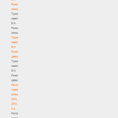
Рыженкова
(юноши)
Турнир
памяти
В.Н.
Рыженкова
(юноши)
Турнир
памяти
В.Н.
Рыженкова
(девушки)
Турнир
памяти
В.Н.
Рыженкова
(девушки)
Республиканские
соревнования
(юноши)
2012-
2013
гг.р.
Республиканские
соревнования