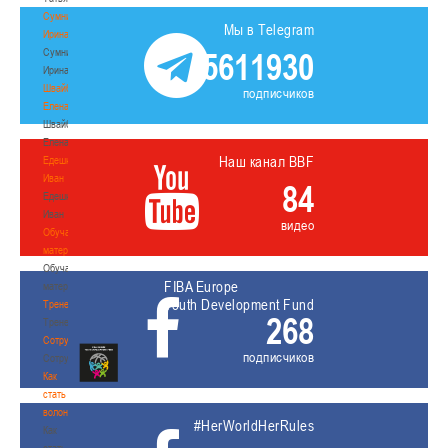
Сумникова
Мы в Telegram
Ирина
Сумникова
5611930
Ирина
Швайбович
подписчиков
Елена
Швайбович
Елена
Наш канал BBF
Едешко
Иван
84
Едешко
Иван
видео
Обучающие
материалы
Обучающие
FIBA Europe
материалы
Youth Development Fund
Тренерам
268
Тренерам
Сотрудничество
подписчиков
Сотрудничество
Как
стать
волонтером
#HerWorldHerRules
Как
стать