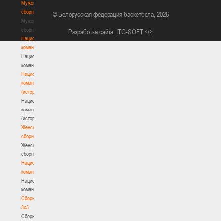
Мужские
сборные
© Белорусская федерация баскетбола, 2026
Мужские
сборные
Разработка сайта
ITG-SOFT </>
Национальная
команда
Национальная
команда
Национальная
команда
(история)
Национальная
команда
(история)
Женские
сборные
Женские
сборные
Национальная
команда
Национальная
команда
Сборные
3х3
Сборные