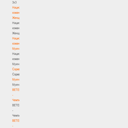
3х3
Национальная
команда.
Женщины
Национальная
команда.
Женщины
Национальная
команда.
Мужчины
Национальная
команда.
Мужчины
Соревнования
Соревнования
Мужчины
Мужчины
BETERA
-
Чемпионат
BETERA
-
Чемпионат
BETERA
-