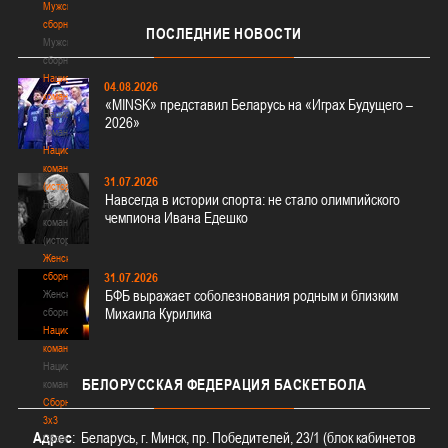
Мужские
сборные
ПОСЛЕДНИЕ
НОВОСТИ
Мужские
сборные
Национальная
04.08.2026
команда
«MINSK» представил Беларусь на «Играх Будущего –
Национальная
2026»
команда
Национальная
команда
31.07.2026
(история)
Навсегда в истории спорта: не стало олимпийского
Национальная
чемпиона Ивана Едешко
команда
(история)
Женские
сборные
31.07.2026
БФБ выражает соболезнования родным и близким
Женские
Михаила Курилика
сборные
Национальная
команда
Национальная
БЕЛОРУССКАЯ
ФЕДЕРАЦИЯ БАСКЕТБОЛА
команда
Сборные
3х3
Адрес
: Беларусь, г. Минск, пр. Победителей, 23/1 (блок кабинетов
Сборные