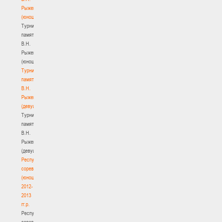
Рыженкова
(юноши)
Турнир
памяти
В.Н.
Рыженкова
(юноши)
Турнир
памяти
В.Н.
Рыженкова
(девушки)
Турнир
памяти
В.Н.
Рыженкова
(девушки)
Республиканские
соревнования
(юноши)
2012-
2013
гг.р.
Республиканские
соревнования