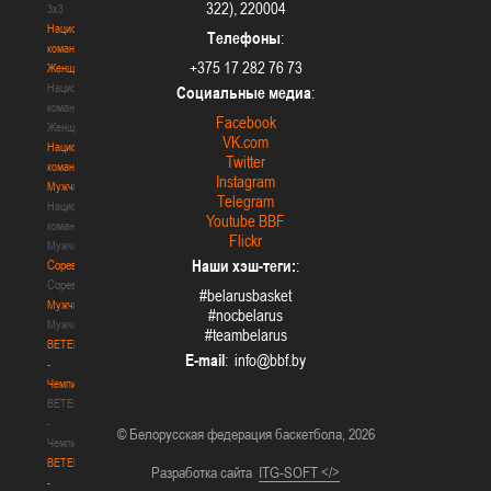
322), 220004
3х3
Национальная
Телефоны
:
команда.
+375 17 282 76 73
Женщины
Национальная
Социальные медиа
:
команда.
Facebook
Женщины
VK.com
Национальная
Twitter
команда.
Instagram
Мужчины
Telegram
Национальная
Youtube BBF
команда.
Flickr
Мужчины
Наши хэш-теги:
:
Соревнования
Соревнования
#belarusbasket
Мужчины
#nocbelarus
Мужчины
#teambelarus
BETERA
E-mail
:
-
Чемпионат
BETERA
-
© Белорусская федерация баскетбола, 2026
Чемпионат
BETERA
Разработка сайта
ITG-SOFT </>
-