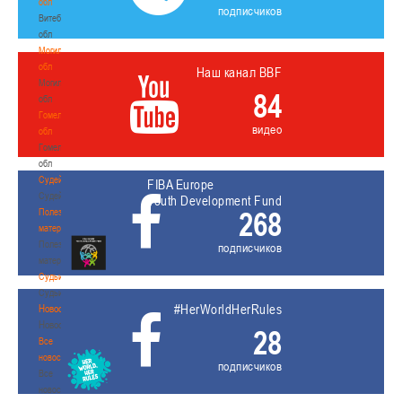
обл
подписчиков
Витебская
обл
Могилевская
обл
Наш канал BBF
Могилевская
84
обл
Гомельская
видео
обл
Гомельская
обл
Судейство
FIBA Europe
Судейство
Youth Development Fund
268
Полезные
материалы
Полезные
подписчиков
материалы
Судьи
Судьи
#HerWorldHerRules
Новости
Новости
28
Все
новости
подписчиков
Все
новости