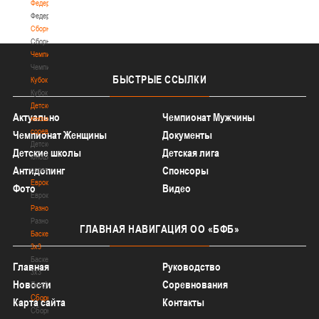
Федерация
Федерация
Сборные
Сборные
Чемпионат
Чемпионат
БЫСТРЫЕ
ССЫЛКИ
Кубок
Кубок
Детско-
Актуально
Чемпионат Мужчины
юношеские
соревнования
Чемпионат Женщины
Документы
Детско-
Детские школы
Детская лига
юношеские
Антидопинг
Спонсоры
соревнования
Еврокубки
Фото
Видео
Еврокубки
Разное
Разное
ГЛАВНАЯ
НАВИГАЦИЯ ОО «БФБ»
Баскетбол
3х3
Баскетбол
Главная
Руководство
3х3
Новости
Соревнования
Лого[modid=121]
Сборные
Карта сайта
Контакты
Сборные