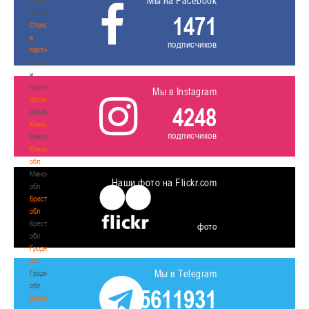
Мы на Facebook
волонтером
1471
Спонсоры
и
подписчиков
партнеры
Спонсоры
и
партнеры
Мы в Instagram
Школы
4248
Школы
Минск
подписчиков
Минск
Минская
обл
Минская
Наши фото на Flickr.com
обл
Брестская
обл
Брестская
фото
обл
Гродненская
обл
Мы в Telegram
Гродненская
обл
5611931
Витебская