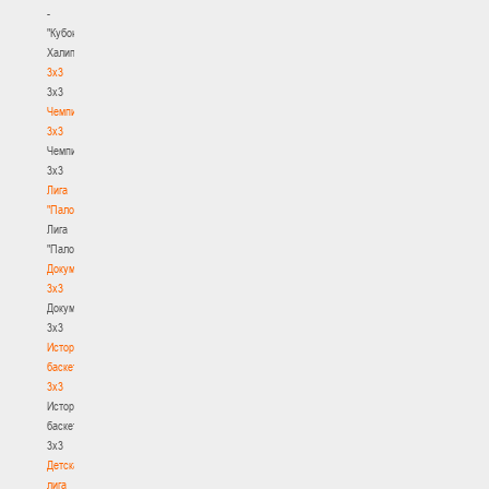
-
"Кубок
Халипского"
3x3
3x3
Чемпионат
3х3
Чемпионат
3х3
Лига
"Палова"
Лига
"Палова"
Документы
3х3
Документы
3х3
История
баскетбола
3х3
История
баскетбола
3х3
Детская
лига