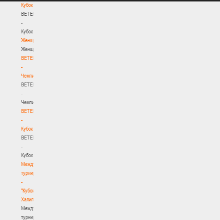
Кубок
BETERA
-
Кубок
Женщины
Женщины
BETERA
-
Чемпионат
BETERA
-
Чемпионат
BETERA
-
Кубок
BETERA
-
Кубок
Международный
турнир
-
"Кубок
Халипского"
Международный
турнир