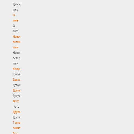
Детская
лига
О
лиге
О
лиге
Новости
детской
лиги
Новости
детской
лиги
Юноши
Юноши
Девушки
Девушки
Документы
Документы
Фото
Фото
Другие
Другие
Турнир
памяти
В.Н.