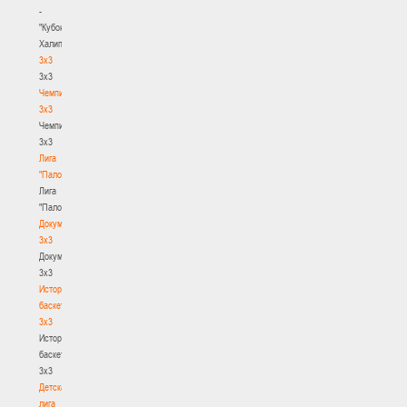
-
"Кубок
Халипского"
3x3
3x3
Чемпионат
3х3
Чемпионат
3х3
Лига
"Палова"
Лига
"Палова"
Документы
3х3
Документы
3х3
История
баскетбола
3х3
История
баскетбола
3х3
Детская
лига