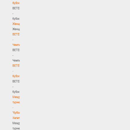
Кубок
BETERA
-
Кубок
Женщины
Женщины
BETERA
-
Чемпионат
BETERA
-
Чемпионат
BETERA
-
Кубок
BETERA
-
Кубок
Международный
турнир
-
"Кубок
Халипского"
Международный
турнир