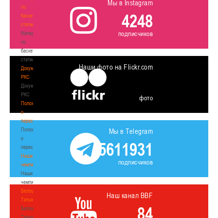
Мы в Instagram
по
4248
баскетбольной
статистике
подписчиков
Материалы
по
баскетбольной
статистике
Наши фото на Flickr.com
Документы
РКС
Документы
РКС
фото
Положение
о
переходах
Положение
Мы в Telegram
о
5611931
переходах
Наши
подписчиков
чемпионы
Наши
чемпионы
Белошапко
Наш канал BBF
Татьяна
84
Белошапко
Татьяна