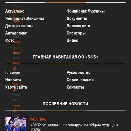
волонтером
Актуально
Чемпионат Мужчины
Спонсоры
и
Чемпионат Женщины
Документы
партнеры
Детские школы
Детская лига
Спонсоры
и
Антидопинг
Спонсоры
партнеры
Фото
Видео
Школы
Школы
Минск
ГЛАВНАЯ
НАВИГАЦИЯ ОО «БФБ»
Минск
Минская
обл
Главная
Руководство
Минская
Новости
обл
Соревнования
Брестская
Карта сайта
Контакты
обл
Брестская
обл
ПОСЛЕДНИЕ
НОВОСТИ
Гродненская
обл
Гродненская
04.08.2026
обл
«MINSK» представил Беларусь на «Играх Будущего –
Витебская
2026»