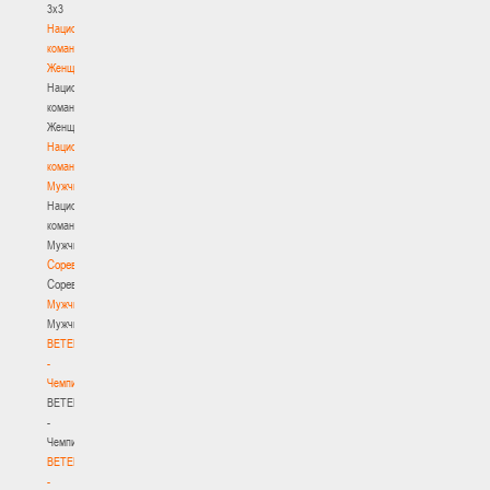
3х3
Национальная
команда.
Женщины
Национальная
команда.
Женщины
Национальная
команда.
Мужчины
Национальная
команда.
Мужчины
Соревнования
Соревнования
Мужчины
Мужчины
BETERA
-
Чемпионат
BETERA
-
Чемпионат
BETERA
-