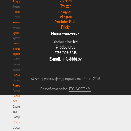
VK.com
Федерация
Twitter
Федерация
Instagram
Сборные
Telegram
Сборные
Youtube BBF
Чемпионат
Flickr
Чемпионат
Кубок
Наши хэш-теги:
:
Кубок
#belarusbasket
Детско-
#nocbelarus
юношеские
#teambelarus
соревнования
E-mail
:
Детско-
юношеские
соревнования
Еврокубки
© Белорусская федерация баскетбола, 2026
Еврокубки
Разное
Разработка сайта
ITG-SOFT </>
Разное
Баскетбол
3х3
Баскетбол
3х3
Лого[modid=121]
Сборные
Сборные