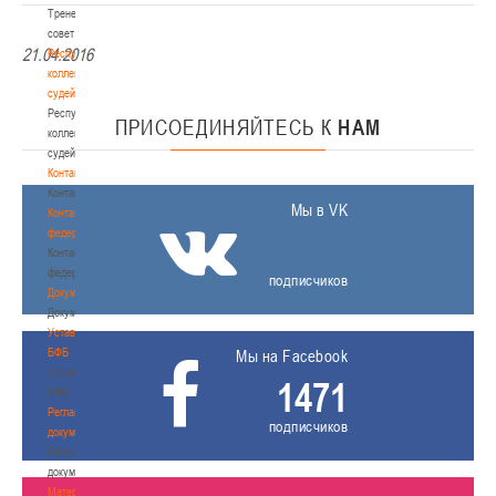
Тренерский
совет
21.04.2016
Республиканская
коллегия
судей
Республиканская
ПРИСОЕДИНЯЙТЕСЬ
К
НАМ
коллегия
судей
Контакты
Контакты
Мы в VK
Контакты
федерации
Контакты
федерации
подписчиков
Документы
Документы
Устав
БФБ
Мы на Facebook
Устав
1471
БФБ
Регламентирующие
подписчиков
документы
Регламентирующие
документы
Материалы