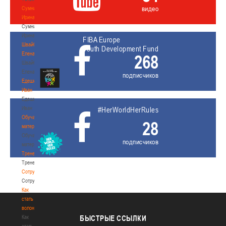
видео
Сумникова
Ирина
Сумникова
Ирина
FIBA Europe
Швайбович
Youth Development Fund
Елена
268
Швайбович
Елена
подписчиков
Едешко
Иван
Едешко
Иван
#HerWorldHerRules
Обучающие
28
материалы
Обучающие
подписчиков
материалы
Тренерам
Тренерам
Сотрудничество
Сотрудничество
Как
стать
волонтером
Как
БЫСТРЫЕ
ССЫЛКИ
стать