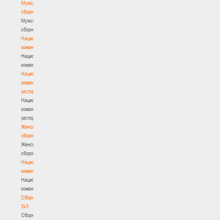
Мужские
сборные
Мужские
сборные
Национальная
команда
Национальная
команда
Национальная
команда
(история)
Национальная
команда
(история)
Женские
сборные
Женские
сборные
Национальная
команда
Национальная
команда
Сборные
3х3
Сборные