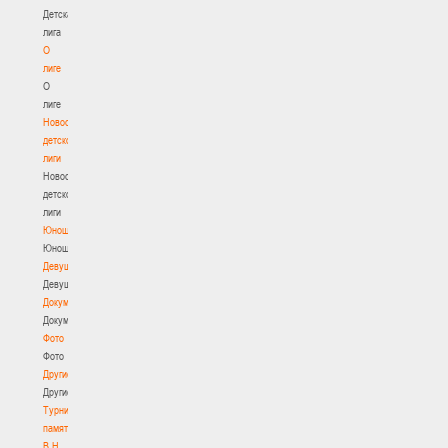
Детская
лига
О
лиге
О
лиге
Новости
детской
лиги
Новости
детской
лиги
Юноши
Юноши
Девушки
Девушки
Документы
Документы
Фото
Фото
Другие
Другие
Турнир
памяти
В.Н.