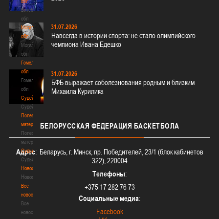
обл
Витебская
обл
31.07.2026
Могилевская
Навсегда в истории спорта: не стало олимпийского
обл
чемпиона Ивана Едешко
Могилевская
обл
Гомельская
обл
31.07.2026
Гомельская
БФБ выражает соболезнования родным и близким
обл
Михаила Курилика
Судейство
Судейство
Полезные
материалы
БЕЛОРУССКАЯ
ФЕДЕРАЦИЯ БАСКЕТБОЛА
Полезные
материалы
Судьи
Адрес
: Беларусь, г. Минск, пр. Победителей, 23/1 (блок кабинетов
Судьи
322), 220004
Новости
Телефоны
:
Новости
Все
+375 17 282 76 73
новости
Социальные медиа
:
Все
Facebook
новости