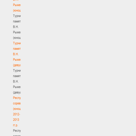
Рыженкова
(юноши)
Турнир
памяти
В.Н.
Рыженкова
(юноши)
Турнир
памяти
В.Н.
Рыженкова
(девушки)
Турнир
памяти
В.Н.
Рыженкова
(девушки)
Республиканские
соревнования
(юноши)
2012-
2013
гг.р.
Республиканские
соревнования