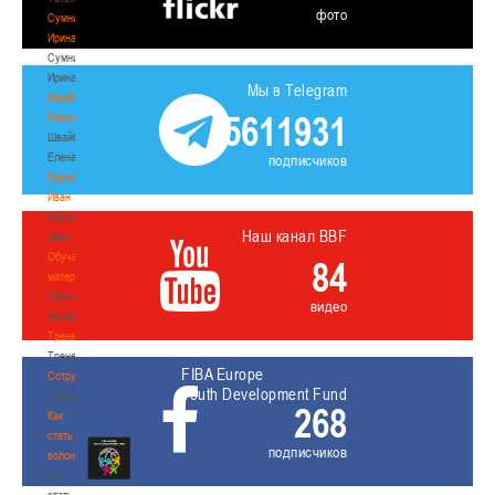
фото
Сумникова
Ирина
Сумникова
Ирина
Мы в Telegram
Швайбович
5611931
Елена
Швайбович
Елена
подписчиков
Едешко
Иван
Едешко
Наш канал BBF
Иван
Обучающие
84
материалы
Обучающие
видео
материалы
Тренерам
Тренерам
FIBA Europe
Сотрудничество
Youth Development Fund
Сотрудничество
268
Как
стать
подписчиков
волонтером
Как
стать