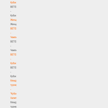
Кубок
BETERA
-
Кубок
Женщины
Женщины
BETERA
-
Чемпионат
BETERA
-
Чемпионат
BETERA
-
Кубок
BETERA
-
Кубок
Международный
турнир
-
"Кубок
Халипского"
Международный
турнир