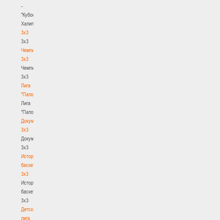
-
"Кубок
Халипского"
3x3
3x3
Чемпионат
3х3
Чемпионат
3х3
Лига
"Палова"
Лига
"Палова"
Документы
3х3
Документы
3х3
История
баскетбола
3х3
История
баскетбола
3х3
Детская
лига