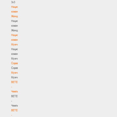
3х3
Национальная
команда.
Женщины
Национальная
команда.
Женщины
Национальная
команда.
Мужчины
Национальная
команда.
Мужчины
Соревнования
Соревнования
Мужчины
Мужчины
BETERA
-
Чемпионат
BETERA
-
Чемпионат
BETERA
-