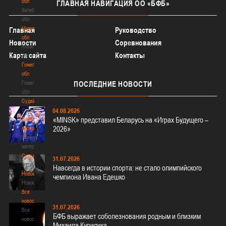
обл
ГЛАВНАЯ
НАВИГАЦИЯ ОО «БФБ»
Витебская
обл
Могилевская
Главная
Руководство
обл
Новости
Соревнования
Могилевская
Карта сайта
Контакты
обл
Гомельская
обл
Гомельская
ПОСЛЕДНИЕ
НОВОСТИ
обл
Судейство
Судейство
04.08.2026
«MINSK» представил Беларусь на «Играх Будущего –
Полезные
2026»
материалы
Полезные
материалы
Судьи
31.07.2026
Судьи
Навсегда в истории спорта: не стало олимпийского
Новости
чемпиона Ивана Едешко
Новости
Все
новости
31.07.2026
Все
БФБ выражает соболезнования родным и близким
новости
Михаила Курилика