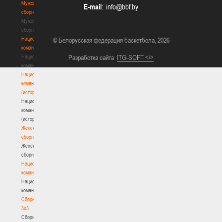
Мужские
E-mail
:
сборные
Мужские
сборные
Национальная
© Белорусская федерация баскетбола, 2026
команда
Национальная
Разработка сайта
ITG-SOFT </>
команда
Национальная
команда
(история)
Национальная
команда
(история)
Женские
сборные
Женские
сборные
Национальная
команда
Национальная
команда
Сборные
3х3
Сборные