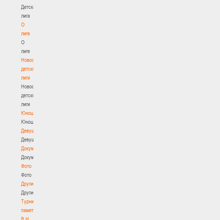
Детская
лига
О
лиге
О
лиге
Новости
детской
лиги
Новости
детской
лиги
Юноши
Юноши
Девушки
Девушки
Документы
Документы
Фото
Фото
Другие
Другие
Турнир
памяти
В.Н.