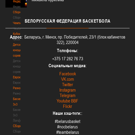
Федерация
Федерация
Сборные
Сборные
БЕЛОРУССКАЯ
ФЕДЕРАЦИЯ БАСКЕТБОЛА
Чемпионат
Чемпионат
Кубок
Адрес
: Беларусь, г. Минск, пр. Победителей, 23/1 (блок кабинетов
Кубок
322), 220004
Детско-
Телефоны
:
юношеские
соревнования
+375 17 282 76 73
Детско-
Социальные медиа
:
юношеские
соревнования
Facebook
Еврокубки
VK.com
Еврокубки
Twitter
Разное
Instagram
Разное
Telegram
Баскетбол
Youtube BBF
3х3
Flickr
Баскетбол
Наши хэш-теги:
:
3х3
Лого[modid=121]
#belarusbasket
Сборные
#nocbelarus
Сборные
#teambelarus