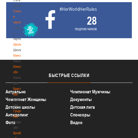
волонтером
#HerWorldHerRules
Спонсоры
28
и
партнеры
Спонсоры
подписчиков
и
партнеры
Школы
Школы
Минск
Минск
Минская
обл
БЫСТРЫЕ
ССЫЛКИ
Минская
обл
Брестская
Актуально
Чемпионат Мужчины
обл
Чемпионат Женщины
Документы
Брестская
обл
Детские школы
Детская лига
Гродненская
Антидопинг
Спонсоры
обл
Фото
Видео
Гродненская
обл
Витебская