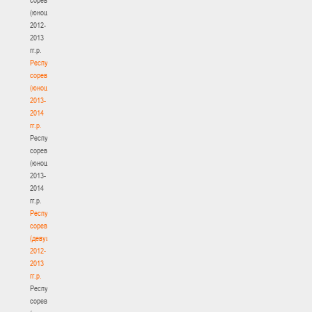
(юноши)
2012-
2013
гг.р.
Республиканские
соревнования
(юноши)
2013-
2014
гг.р.
Республиканские
соревнования
(юноши)
2013-
2014
гг.р.
Республиканские
соревнования
(девушки)
2012-
2013
гг.р.
Республиканские
соревнования