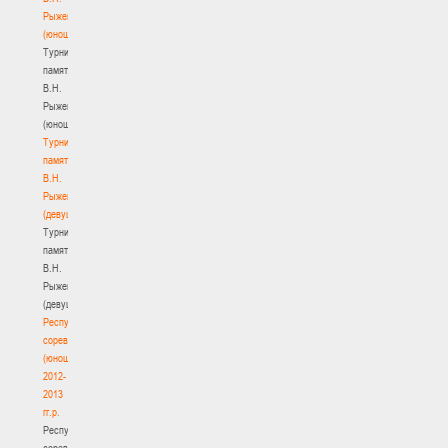
Рыженкова
(юноши)
Турнир
памяти
В.Н.
Рыженкова
(юноши)
Турнир
памяти
В.Н.
Рыженкова
(девушки)
Турнир
памяти
В.Н.
Рыженкова
(девушки)
Республиканские
соревнования
(юноши)
2012-
2013
гг.р.
Республиканские
соревнования