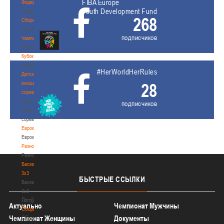
FIBA Europe
Федерация
Youth Development Fund
Федерация
268
Сборные
Сборные
подписчиков
Чемпионат
Чемпионат
Кубок
Кубок
#HerWorldHerRules
Детско-
юношеские
28
соревнования
Детско-
подписчиков
юношеские
соревнования
Еврокубки
Еврокубки
Разное
Разное
Баскетбол
3х3
БЫСТРЫЕ
ССЫЛКИ
Баскетбол
3х3
Лого[modid=121]
Актуально
Чемпионат Мужчины
Сборные
Чемпионат Женщины
Документы
Сборные