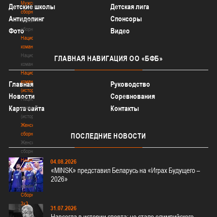
Мужские
Детские школы
Детская лига
сборные
Антидопинг
Спонсоры
Мужские
сборные
Фото
Видео
Национальная
команда
Национальная
ГЛАВНАЯ
НАВИГАЦИЯ ОО «БФБ»
команда
Национальная
команда
Главная
Руководство
(история)
Новости
Соревнования
Национальная
Карта сайта
Контакты
команда
(история)
Женские
сборные
ПОСЛЕДНИЕ
НОВОСТИ
Женские
сборные
Национальная
04.08.2026
команда
«MINSK» представил Беларусь на «Играх Будущего –
Национальная
2026»
команда
Сборные
3х3
31.07.2026
Сборные
Навсегда в истории спорта: не стало олимпийского