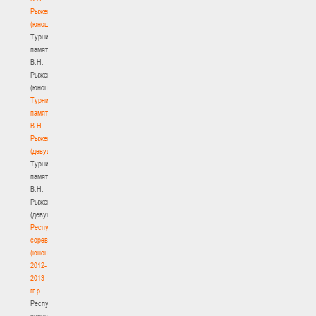
Рыженкова
(юноши)
Турнир
памяти
В.Н.
Рыженкова
(юноши)
Турнир
памяти
В.Н.
Рыженкова
(девушки)
Турнир
памяти
В.Н.
Рыженкова
(девушки)
Республиканские
соревнования
(юноши)
2012-
2013
гг.р.
Республиканские
соревнования