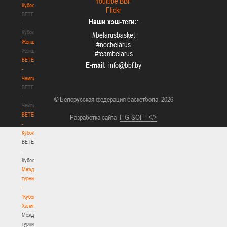
Youtube BBF
Кубок
Flickr
BETERA
Наши хэш-теги:
:
-
Кубок
#belarusbasket
Женщины
#nocbelarus
Женщины
#teambelarus
BETERA
E-mail
:
-
Чемпионат
BETERA
-
© Белорусская федерация баскетбола, 2026
Чемпионат
BETERA
Разработка сайта
ITG-SOFT </>
-
Кубок
BETERA
-
Кубок
Международный
турнир
-
"Кубок
Халипского"
Международный
турнир