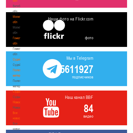
обл
Витебская
обл
Могилевская
Наши фото на Flickr.com
обл
Могилевская
обл
фото
Гомельская
обл
Гомельская
обл
Мы в Telegram
Судейство
Судейство
5611927
Полезные
материалы
подписчиков
Полезные
материалы
Судьи
Наш канал BBF
Судьи
Новости
84
Новости
Все
видео
новости
Все
новости