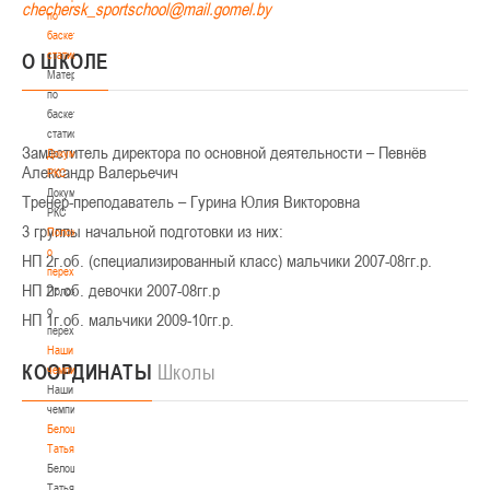
по
баскетбольной
статистике
О ШКОЛЕ
Материалы
по
баскетбольной
статистике
Заместитель директора по основной деятельности – Певнёв
Документы
Александр Валерьечич
РКС
Документы
Тренер-преподаватель – Гурина Юлия Викторовна
РКС
3 группы начальной подготовки из них:
Положение
о
НП 2г.об. (специализированный класс) мальчики 2007-08гг.р.
переходах
НП 2г.об. девочки 2007-08гг.р
Положение
о
НП 1г.об. мальчики 2009-10гг.р.
переходах
Наши
КООРДИНАТЫ
Школы
чемпионы
Наши
чемпионы
Белошапко
Татьяна
Белошапко
Татьяна