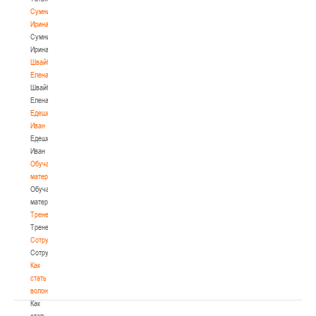
Сумникова
Ирина
Сумникова
Ирина
Швайбович
Елена
Швайбович
Елена
Едешко
Иван
Едешко
Иван
Обучающие
материалы
Обучающие
материалы
Тренерам
Тренерам
Сотрудничество
Сотрудничество
Как
стать
волонтером
Как
стать