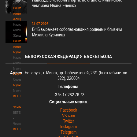
3х3
чемпиона Ивана Едешко
Национальная
команда.
Женщины
31.07.2026
Национальная
БФБ выражает соболезнования родным и близким
команда.
Михаила Курилика
Женщины
Национальная
команда.
Мужчины
БЕЛОРУССКАЯ
ФЕДЕРАЦИЯ БАСКЕТБОЛА
Национальная
команда.
Мужчины
Адрес
: Беларусь, г. Минск, пр. Победителей, 23/1 (блок кабинетов
Соревнования
322), 220004
Соревнования
Мужчины
Телефоны
:
Мужчины
+375 17 282 76 73
BETERA
Социальные медиа
:
-
Чемпионат
Facebook
BETERA
VK.com
-
Twitter
Чемпионат
Instagram
BETERA
Telegram
-