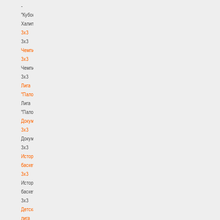
-
"Кубок
Халипского"
3x3
3x3
Чемпионат
3х3
Чемпионат
3х3
Лига
"Палова"
Лига
"Палова"
Документы
3х3
Документы
3х3
История
баскетбола
3х3
История
баскетбола
3х3
Детская
лига