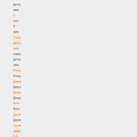
Детская
лига
О
лиге
О
лиге
Новости
детской
лиги
Новости
детской
лиги
Юноши
Юноши
Девушки
Девушки
Документы
Документы
Фото
Фото
Другие
Другие
Турнир
памяти
В.Н.