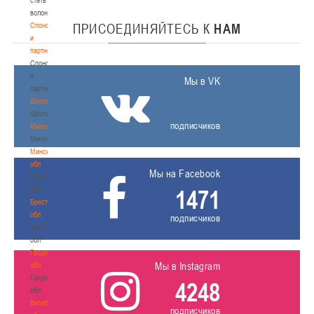
волонтером
Спонсоры
ПРИСОЕДИНЯЙТЕСЬ
К
НАМ
и
партнеры
Спонсоры
и
Мы в VK
партнеры
Школы
Школы
подписчиков
Минск
Минск
Минская
обл
Мы на Facebook
Минская
обл
1471
Брестская
обл
подписчиков
Брестская
обл
Гродненская
Мы в Instagram
обл
Гродненская
4248
обл
Витебская
подписчиков