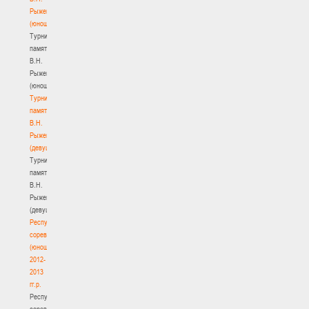
Рыженкова
(юноши)
Турнир
памяти
В.Н.
Рыженкова
(юноши)
Турнир
памяти
В.Н.
Рыженкова
(девушки)
Турнир
памяти
В.Н.
Рыженкова
(девушки)
Республиканские
соревнования
(юноши)
2012-
2013
гг.р.
Республиканские
соревнования