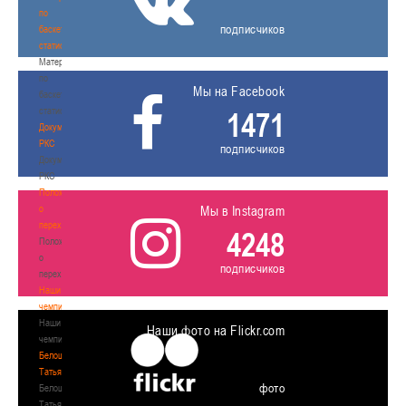
по
подписчиков
баскетбольной
статистике
Материалы
по
Мы на Facebook
баскетбольной
статистике
1471
Документы
РКС
подписчиков
Документы
РКС
Положение
о
Мы в Instagram
переходах
4248
Положение
о
подписчиков
переходах
Наши
чемпионы
Наши
Наши фото на Flickr.com
чемпионы
Белошапко
Татьяна
фото
Белошапко
Татьяна