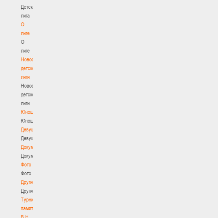
Детская
лига
О
лиге
О
лиге
Новости
детской
лиги
Новости
детской
лиги
Юноши
Юноши
Девушки
Девушки
Документы
Документы
Фото
Фото
Другие
Другие
Турнир
памяти
В.Н.