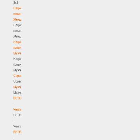
3х3
Национальная
команда.
Женщины
Национальная
команда.
Женщины
Национальная
команда.
Мужчины
Национальная
команда.
Мужчины
Соревнования
Соревнования
Мужчины
Мужчины
BETERA
-
Чемпионат
BETERA
-
Чемпионат
BETERA
-