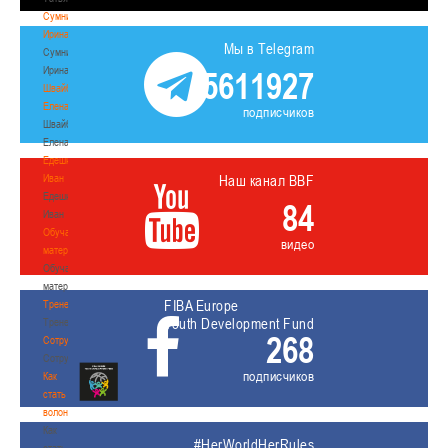
Сумникова
Ирина
Мы в Telegram
Сумникова
Ирина
5611927
Швайбович
Елена
подписчиков
Швайбович
Елена
Едешко
Иван
Наш канал BBF
Едешко
84
Иван
Обучающие
видео
материалы
Обучающие
материалы
FIBA Europe
Тренерам
Youth Development Fund
Тренерам
268
Сотрудничество
Сотрудничество
подписчиков
Как
стать
волонтером
Как
#HerWorldHerRules
стать