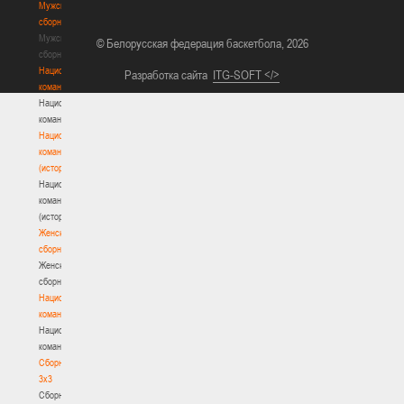
Мужские
сборные
Мужские
© Белорусская федерация баскетбола, 2026
сборные
Национальная
Разработка сайта
ITG-SOFT </>
команда
Национальная
команда
Национальная
команда
(история)
Национальная
команда
(история)
Женские
сборные
Женские
сборные
Национальная
команда
Национальная
команда
Сборные
3х3
Сборные