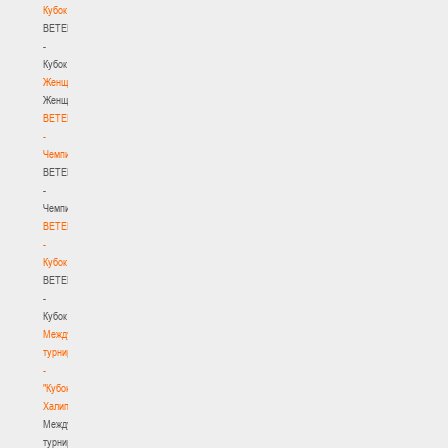
Кубок
BETERA
-
Кубок
Женщины
Женщины
BETERA
-
Чемпионат
BETERA
-
Чемпионат
BETERA
-
Кубок
BETERA
-
Кубок
Международный
турнир
-
"Кубок
Халипского"
Международный
турнир