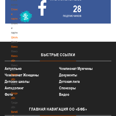
волонтером
28
Спонсоры
и
подписчиков
партнеры
Спонсоры
и
партнеры
Школы
Школы
Минск
Минск
БЫСТРЫЕ
ССЫЛКИ
Минская
обл
Минская
Актуально
Чемпионат Мужчины
обл
Чемпионат Женщины
Документы
Брестская
обл
Детские школы
Детская лига
Брестская
Антидопинг
Спонсоры
обл
Гродненская
Фото
Видео
обл
Гродненская
обл
ГЛАВНАЯ
НАВИГАЦИЯ ОО «БФБ»
Витебская