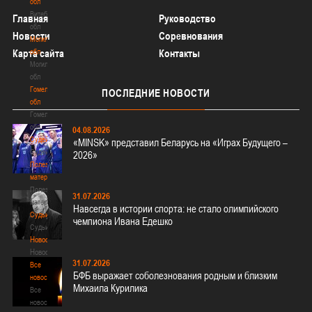
обл
Витебская
Главная
Руководство
обл
Новости
Соревнования
Могилевская
Карта сайта
обл
Контакты
Могилевская
обл
Гомельская
ПОСЛЕДНИЕ
НОВОСТИ
обл
Гомельская
обл
04.08.2026
Судейство
«MINSK» представил Беларусь на «Играх Будущего –
Судейство
2026»
Полезные
материалы
Полезные
31.07.2026
материалы
Навсегда в истории спорта: не стало олимпийского
Судьи
чемпиона Ивана Едешко
Судьи
Новости
Новости
31.07.2026
Все
БФБ выражает соболезнования родным и близким
новости
Михаила Курилика
Все
новости