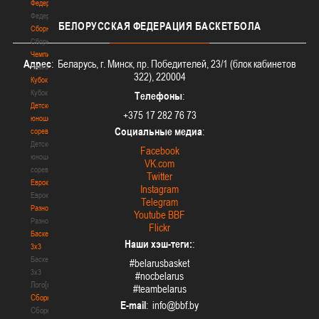
Федерация
Федерация
БЕЛОРУССКАЯ
ФЕДЕРАЦИЯ БАСКЕТБОЛА
Сборные
Сборные
Чемпионат
Адрес
: Беларусь, г. Минск, пр. Победителей, 23/1 (блок кабинетов
Чемпионат
322), 220004
Кубок
Кубок
Телефоны
:
Детско-
+375 17 282 76 73
юношеские
Социальные медиа
:
соревнования
Детско-
Facebook
юношеские
VK.com
соревнования
Twitter
Еврокубки
Instagram
Еврокубки
Telegram
Разное
Youtube BBF
Разное
Flickr
Баскетбол
Наши хэш-теги:
:
3х3
Баскетбол
#belarusbasket
3х3
#nocbelarus
Лого[modid=121]
#teambelarus
Сборные
E-mail
:
Сборные