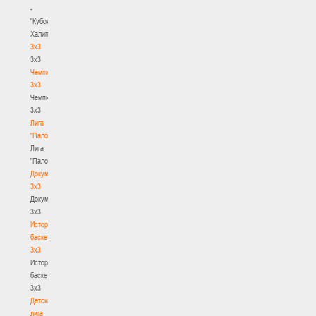
-
"Кубок
Халипского"
3x3
3x3
Чемпионат
3х3
Чемпионат
3х3
Лига
"Палова"
Лига
"Палова"
Документы
3х3
Документы
3х3
История
баскетбола
3х3
История
баскетбола
3х3
Детская
лига