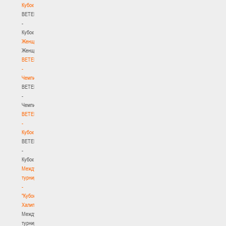
Кубок
BETERA
-
Кубок
Женщины
Женщины
BETERA
-
Чемпионат
BETERA
-
Чемпионат
BETERA
-
Кубок
BETERA
-
Кубок
Международный
турнир
-
"Кубок
Халипского"
Международный
турнир