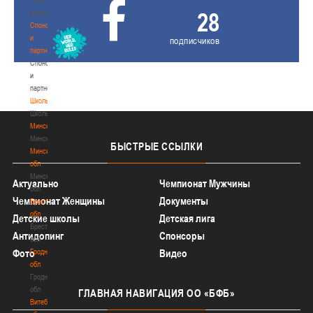
28
волонтером
Спонсоры
и
подписчиков
партнеры
Спонсоры
и
партнеры
Школы
Школы
Минск
Минск
БЫСТРЫЕ
ССЫЛКИ
Минская
обл
Минская
Актуально
Чемпионат Мужчины
обл
Чемпионат Женщины
Документы
Брестская
обл
Детские школы
Детская лига
Брестская
Антидопинг
Спонсоры
обл
Фото
Гродненская
Видео
обл
Гродненская
обл
ГЛАВНАЯ
НАВИГАЦИЯ ОО «БФБ»
Витебская