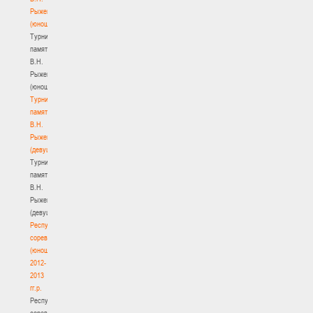
Рыженкова
(юноши)
Турнир
памяти
В.Н.
Рыженкова
(юноши)
Турнир
памяти
В.Н.
Рыженкова
(девушки)
Турнир
памяти
В.Н.
Рыженкова
(девушки)
Республиканские
соревнования
(юноши)
2012-
2013
гг.р.
Республиканские
соревнования