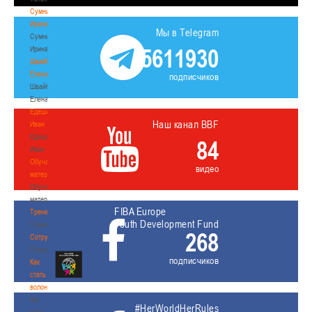
Сумникова
Ирина
Мы в Telegram
Сумникова
5611930
Ирина
Швайбович
Елена
подписчиков
Швайбович
Елена
Едешко
Наш канал BBF
Иван
Едешко
84
Иван
Обучающие
видео
материалы
Обучающие
материалы
FIBA Europe
Тренерам
Youth Development Fund
Тренерам
268
Сотрудничество
Сотрудничество
подписчиков
Как
стать
волонтером
Как
#HerWorldHerRules
стать