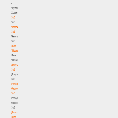
-
"Кубок
Халипского"
3x3
3x3
Чемпионат
3х3
Чемпионат
3х3
Лига
"Палова"
Лига
"Палова"
Документы
3х3
Документы
3х3
История
баскетбола
3х3
История
баскетбола
3х3
Детская
лига