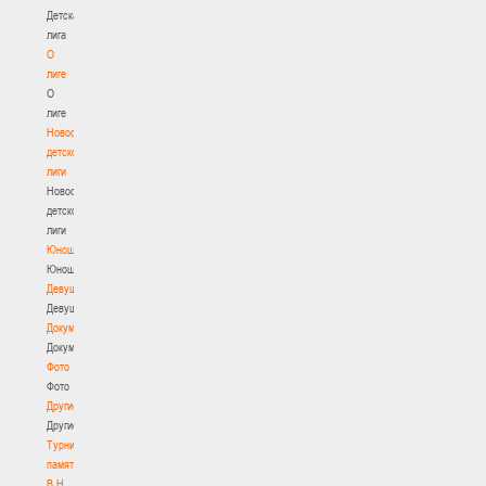
Детская
лига
О
лиге
О
лиге
Новости
детской
лиги
Новости
детской
лиги
Юноши
Юноши
Девушки
Девушки
Документы
Документы
Фото
Фото
Другие
Другие
Турнир
памяти
В.Н.