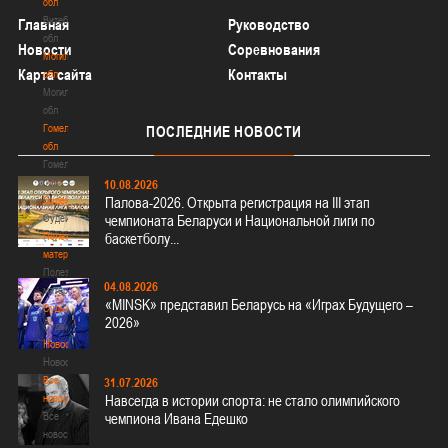
обл
Витебская
Главная
Руководство
обл
Новости
Соревнования
Могилевская
Карта сайта
Контакты
обл
Могилевская
обл
Гомельская
ПОСЛЕДНИЕ
НОВОСТИ
обл
Гомельская
обл
10.08.2026
Судейство
Палова-2026. Открыта регистрация на III этап
Судейство
чемпионата Беларуси и Национальной лиги по
Полезные
баскетболу...
материалы
Полезные
04.08.2026
материалы
«MINSK» представил Беларусь на «Играх Будущего –
Судьи
2026»
Судьи
Новости
Новости
Все
31.07.2026
новости
Навсегда в истории спорта: не стало олимпийского
Все
чемпиона Ивана Едешко
новости