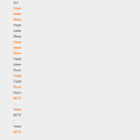
3х3
Национальная
команда.
Женщины
Национальная
команда.
Женщины
Национальная
команда.
Мужчины
Национальная
команда.
Мужчины
Соревнования
Соревнования
Мужчины
Мужчины
BETERA
-
Чемпионат
BETERA
-
Чемпионат
BETERA
-