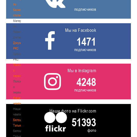
по
подписчиков
баскетбольной
статистике
Материалы
по
Мы на Facebook
баскетбольной
1471
статистике
Документы
РКС
подписчиков
Документы
РКС
Положение
Мы в Instagram
о
переходах
4248
Положение
о
подписчиков
переходах
Наши
чемпионы
Наши
Наши фото на Flickr.com
чемпионы
51393
Белошапко
Татьяна
фото
Белошапко
Татьяна