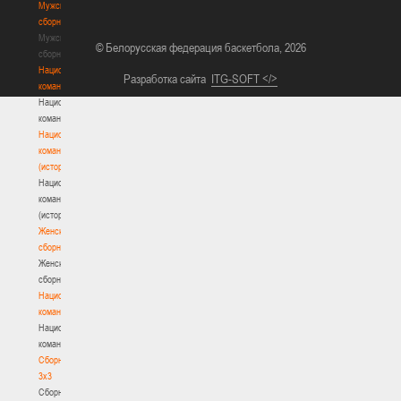
Мужские
сборные
Мужские
© Белорусская федерация баскетбола, 2026
сборные
Национальная
Разработка сайта
ITG-SOFT </>
команда
Национальная
команда
Национальная
команда
(история)
Национальная
команда
(история)
Женские
сборные
Женские
сборные
Национальная
команда
Национальная
команда
Сборные
3х3
Сборные