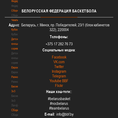
Федерация
Федерация
БЕЛОРУССКАЯ
ФЕДЕРАЦИЯ БАСКЕТБОЛА
Сборные
Сборные
Чемпионат
Адрес
: Беларусь, г. Минск, пр. Победителей, 23/1 (блок кабинетов
Чемпионат
322), 220004
Кубок
Кубок
Телефоны
:
Детско-
+375 17 282 76 73
юношеские
соревнования
Социальные медиа
:
Детско-
Facebook
юношеские
VK.com
соревнования
Twitter
Еврокубки
Instagram
Еврокубки
Telegram
Разное
Youtube BBF
Разное
Flickr
Баскетбол
Наши хэш-теги:
:
3х3
Баскетбол
#belarusbasket
3х3
#nocbelarus
Лого[modid=121]
#teambelarus
Сборные
E-mail
:
Сборные