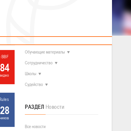
2014 гг.р.
Полезные материалы
Товарищеские игры (девушки)
О федерации
Судьи
ОДМ 2008-2009 гг.р. (девушки)
ОДМ 2008-2009 гг.р. (юноши)
Контакты
л
Первенство 2010-2011 гг.р. (юноши)
Первенство 2011-2012 гг.р. (юноши)
Документы
л
Первенство 2012-2013 гг.р. (юноши)
Наши чемпионы
Обучающие материалы
л BBF
Сотрудничество
84
Школы
видео
Судейство
Rules
РАЗДЕЛ
Новости
28
чиков
Все новости