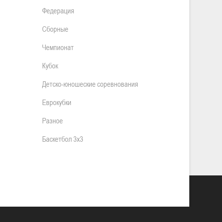
Федерация
Сборные
Чемпионат
Кубок
Детско-юношеские соревнования
Еврокубки
Разное
Баскетбол 3х3