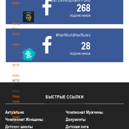
Youth Development Fund
Кубок
268
BETERA
-
подписчиков
Кубок
Женщины
Женщины
BETERA
#HerWorldHerRules
-
28
Чемпионат
BETERA
подписчиков
-
Чемпионат
BETERA
-
Кубок
BETERA
-
Кубок
Международный
БЫСТРЫЕ
ССЫЛКИ
турнир
-
Актуально
Чемпионат Мужчины
"Кубок
Халипского"
Чемпионат Женщины
Документы
Международный
Детские школы
Детская лига
турнир