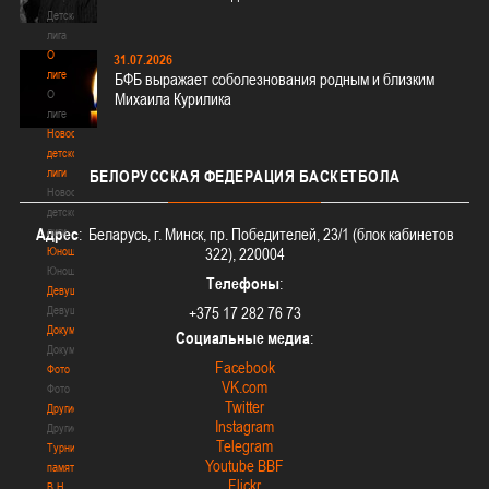
Детская
лига
О
31.07.2026
лиге
БФБ выражает соболезнования родным и близким
О
Михаила Курилика
лиге
Новости
детской
лиги
БЕЛОРУССКАЯ
ФЕДЕРАЦИЯ БАСКЕТБОЛА
Новости
детской
лиги
Адрес
: Беларусь, г. Минск, пр. Победителей, 23/1 (блок кабинетов
Юноши
322), 220004
Юноши
Телефоны
:
Девушки
Девушки
+375 17 282 76 73
Документы
Социальные медиа
:
Документы
Facebook
Фото
VK.com
Фото
Twitter
Другие
Instagram
Другие
Telegram
Турнир
Youtube BBF
памяти
Flickr
В.Н.