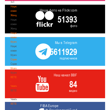
3х3
Национальная
Наши фото на Flickr.com
команда.
Женщины
51393
Национальная
команда.
фото
Женщины
Национальная
команда.
Мужчины
Мы в Telegram
Национальная
5611929
команда.
Мужчины
подписчиков
Соревнования
Соревнования
Мужчины
Мужчины
Наш канал BBF
BETERA
84
-
Чемпионат
видео
BETERA
-
Чемпионат
BETERA
FIBA Europe
-