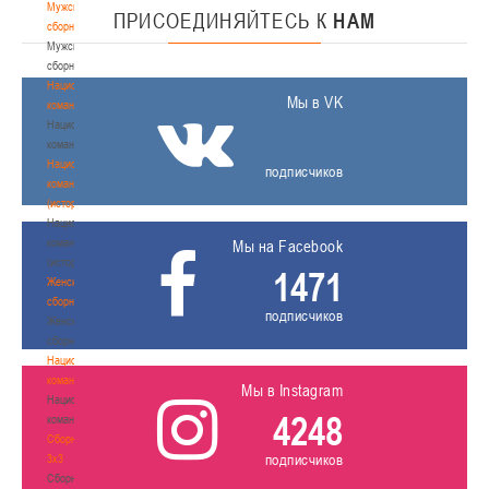
Мужские
ПРИСОЕДИНЯЙТЕСЬ
К
НАМ
сборные
Мужские
сборные
Национальная
Мы в VK
команда
Национальная
команда
Национальная
подписчиков
команда
(история)
Национальная
команда
Мы на Facebook
(история)
1471
Женские
сборные
подписчиков
Женские
сборные
Национальная
команда
Мы в Instagram
Национальная
4248
команда
Сборные
подписчиков
3х3
Сборные