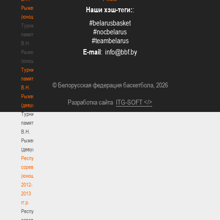
Рыженкова
Наши хэш-теги:
:
(юноши)
#belarusbasket
Турнир
#nocbelarus
памяти
#teambelarus
В.Н.
E-mail
:
Рыженкова
(юноши)
Турнир
памяти
© Белорусская федерация баскетбола, 2026
В.Н.
Рыженкова
Разработка сайта
ITG-SOFT </>
(девушки)
Турнир
памяти
В.Н.
Рыженкова
(девушки)
Республиканские
соревнования
(юноши)
2012-
2013
гг.р.
Республиканские
соревнования