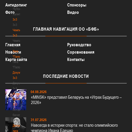
-
Антидопинг
Спонсоры
"Кубок
Фото
Видео
Халипского"
3x3
3x3
ГЛАВНАЯ
НАВИГАЦИЯ ОО «БФБ»
Чемпионат
3х3
Чемпионат
Главная
Руководство
3х3
Новости
Лига
Соревнования
"Палова"
Карта сайта
Контакты
Лига
"Палова"
Документы
ПОСЛЕДНИЕ
НОВОСТИ
3х3
Документы
3х3
04.08.2026
История
«MINSK» представил Беларусь на «Играх Будущего –
баскетбола
2026»
3х3
История
баскетбола
31.07.2026
3х3
Навсегда в истории спорта: не стало олимпийского
Детская
чемпиона Ивана Едешко
лига