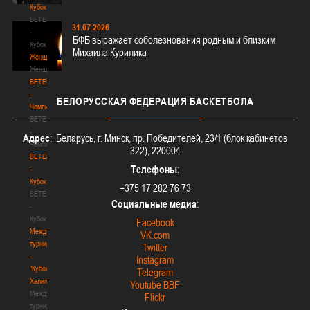
Кубок
BETERA
31.07.2026
-
БФБ выражает соболезнования родным и близким
Кубок
Михаила Курилика
Женщины
Женщины
BETERA
-
БЕЛОРУССКАЯ
ФЕДЕРАЦИЯ БАСКЕТБОЛА
Чемпионат
BETERA
-
Адрес
: Беларусь, г. Минск, пр. Победителей, 23/1 (блок кабинетов
Чемпионат
322), 220004
BETERA
Телефоны
:
-
Кубок
+375 17 282 76 73
BETERA
Социальные медиа
:
-
Кубок
Facebook
Международный
VK.com
турнир
Twitter
-
Instagram
"Кубок
Telegram
Халипского"
Youtube BBF
Международный
Flickr
турнир