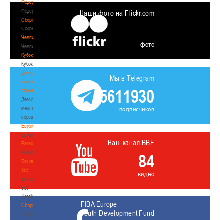
Федерация
Федерация
Наши фото на Flickr.com
Сборные
Сборные
Чемпионат
фото
Чемпионат
Кубок
Кубок
Детско-
Мы в Telegram
юношеские
5611930
соревнования
Детско-
юношеские
подписчиков
соревнования
Еврокубки
Еврокубки
Наш канал BBF
Разное
Разное
84
Баскетбол
3х3
видео
Баскетбол
3х3
Лого[modid=121]
FIBA Europe
Сборные
Youth Development Fund
Сборные