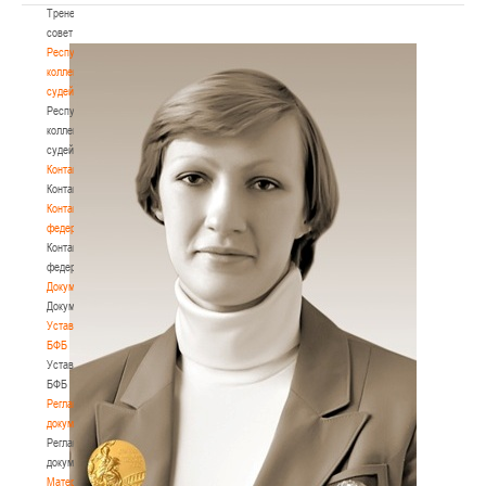
Тренерский
совет
Республиканская
коллегия
судей
Республиканская
коллегия
судей
Контакты
Контакты
Контакты
федерации
Контакты
федерации
Документы
Документы
Устав
БФБ
Устав
БФБ
Регламентирующие
документы
Регламентирующие
документы
Материалы