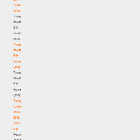
Рыженкова
(юноши)
Турнир
памяти
В.Н.
Рыженкова
(юноши)
Турнир
памяти
В.Н.
Рыженкова
(девушки)
Турнир
памяти
В.Н.
Рыженкова
(девушки)
Республиканские
соревнования
(юноши)
2012-
2013
гг.р.
Республиканские
соревнования