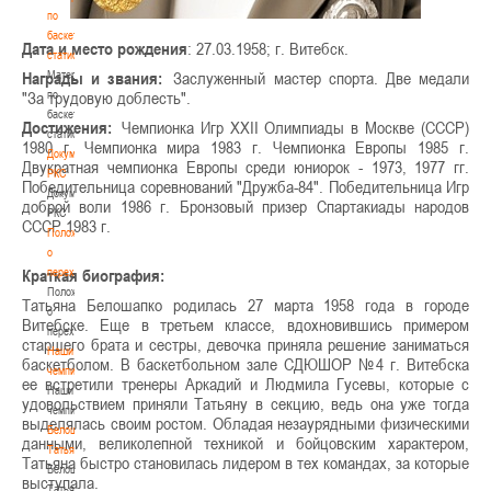
по
баскетбольной
Дата и место рождения
: 27.03.1958; г. Витебск.
статистике
Награды и звания:
Материалы
Заслуженный мастер спорта. Две медали
"За трудовую доблесть".
по
баскетбольной
Достижения:
Чемпионка Игр XXII Олимпиады в Москве (СССР)
статистике
1980 г. Чемпионка мира 1983 г. Чемпионка Европы 1985 г.
Документы
Двукратная чемпионка Европы среди юниорок - 1973, 1977 гг.
РКС
Победительница соревнований "Дружба-84". Победительница Игр
Документы
доброй воли 1986 г. Бронзовый призер Спартакиады народов
РКС
СССР 1983 г.
Положение
о
Краткая биография:
переходах
Положение
Татьяна Белошапко родилась 27 марта 1958 года в городе
о
Витебске. Еще в третьем классе, вдохновившись примером
переходах
старшего брата и сестры, девочка приняла решение заниматься
Наши
баскетболом. В баскетбольном зале СДЮШОР №4 г. Витебска
чемпионы
ее встретили тренеры Аркадий и Людмила Гусевы, которые с
Наши
удовольствием приняли Татьяну в секцию, ведь она уже тогда
чемпионы
выделялась своим ростом. Обладая незаурядными физическими
Белошапко
данными, великолепной техникой и бойцовским характером,
Татьяна
Татьяна быстро становилась лидером в тех командах, за которые
Белошапко
выступала.
Татьяна