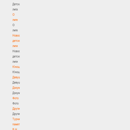
Детская
лига
О
лиге
О
лиге
Новости
детской
лиги
Новости
детской
лиги
Юноши
Юноши
Девушки
Девушки
Документы
Документы
Фото
Фото
Другие
Другие
Турнир
памяти
В.Н.