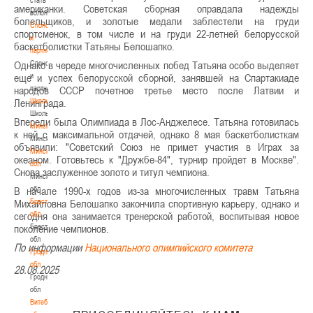
американки. Советская сборная оправдала надежды
волонтером
болельщиков, и золотые медали заблестели на груди
Спонсоры
спортсменок, в том числе и на груди 22-летней белорусской
и
баскетболистки Татьяны Белошапко.
партнеры
Однако в череде многочисленных побед Татьяна особо выделяет
Спонсоры
еще и успех белорусской сборной, занявшей на Спартакиаде
и
народов СССР почетное третье место после Латвии и
партнеры
Ленинграда.
Школы
Школы
Впереди была Олимпиада в Лос-Анджелесе. Татьяна готовилась
Минск
к ней с максимальной отдачей, однако 8 мая баскетболисткам
Минск
объявили: "Советский Союз не примет участия в Играх за
Минская
океаном. Готовьтесь к "Дружбе-84", турнир пройдет в Москве".
обл
Снова заслуженное золото и титул чемпиона.
Минская
В начале 1990-х годов из-за многочисленных травм Татьяна
обл
Михайловна Белошапко закончила спортивную карьеру, однако и
Брестская
сегодня она занимается тренерской работой, воспитывая новое
обл
поколение чемпионов.
Брестская
обл
По информации
Национального олимпийского комитета
Гродненская
обл
28.08.2025
Гродненская
обл
Витебская