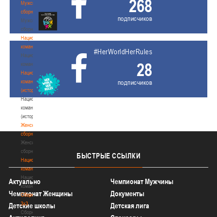
268
Мужские
сборные
подписчиков
Мужские
сборные
Национальная
команда
#HerWorldHerRules
Национальная
28
команда
Национальная
команда
подписчиков
(история)
Национальная
команда
(история)
Женские
сборные
Женские
сборные
БЫСТРЫЕ
ССЫЛКИ
Национальная
команда
Национальная
Актуально
Чемпионат Мужчины
команда
Чемпионат Женщины
Документы
Сборные
3х3
Детские школы
Детская лига
Сборные