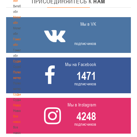
ПРИСОЕДИНЯЙТЕСЬ
К
НАМ
обл
Витебская
обл
Могилевская
обл
Мы в VK
Могилевская
обл
Гомельская
подписчиков
обл
Гомельская
обл
Судейство
Мы на Facebook
Судейство
1471
Полезные
материалы
Полезные
подписчиков
материалы
Судьи
Судьи
Мы в Instagram
Новости
Новости
4248
Все
новости
подписчиков
Все
новости