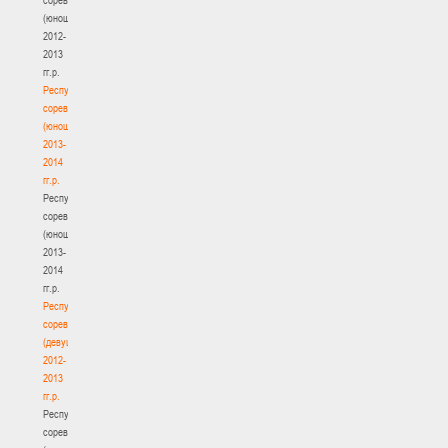
(юноши)
2012-
2013
гг.р.
Республиканские
соревнования
(юноши)
2013-
2014
гг.р.
Республиканские
соревнования
(юноши)
2013-
2014
гг.р.
Республиканские
соревнования
(девушки)
2012-
2013
гг.р.
Республиканские
соревнования