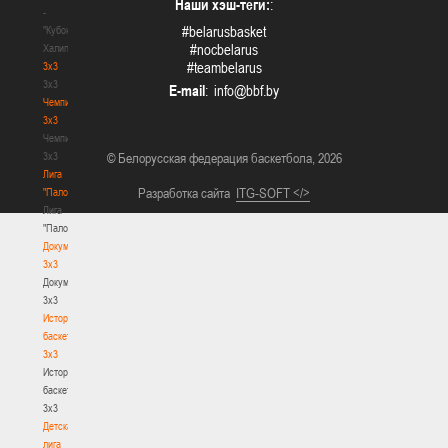
Наши хэш-теги:
:
-
#belarusbasket
"Кубок
#nocbelarus
Халипского"
#teambelarus
3x3
3x3
E-mail
:
Чемпионат
3х3
Чемпионат
3х3
© Белорусская федерация баскетбола, 2026
Лига
Разработка сайта
ITG-SOFT </>
"Палова"
Лига
"Палова"
Документы
3х3
Документы
3х3
История
баскетбола
3х3
История
баскетбола
3х3
Детская
лига