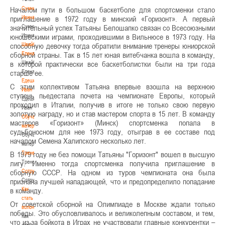
Началом пути в большом баскетболе для спортсменки стало
Сумникова
приглашение в 1972 году в минский «Горизонт». А первый
Ирина
значительный успех Татьяны Белошапко связан со Всесоюзными
Сумникова
юношескими играми, проходившими в Вильнюсе в 1973 году. На
Ирина
способную девочку тогда обратили внимание тренеры юниорской
Швайбович
сборной страны. Так в 15 лет юная витебчанка вошла в команду,
Елена
в которой практически все баскетболистки были на три года
Швайбович
старше ее.
Елена
Едешко
С этим коллективом Татьяна впервые взошла на верхнюю
Иван
ступень пьедестала почета на чемпионате Европы, который
Едешко
проходил в Италии, получив в итоге не только свою первую
Иван
золотую награду, но и став мастером спорта в 15 лет. В команду
Обучающие
мастеров «Горизонт» (Минск) спортсменка попала в
материалы
судьбоносном для нее 1973 году, отыграв в ее составе под
Обучающие
началом Семена Халипского несколько лет.
материалы
В 1979 году не без помощи Татьяны "Горизонт" вошел в высшую
Тренерам
лигу. Именно тогда спортсменка получила приглашение в
Тренерам
сборную СССР. На одном из туров чемпионата она была
Сотрудничество
признана лучшей нападающей, что и предопределило попадание
Сотрудничество
в команду.
Как
стать
От советской сборной на Олимпиаде в Москве ждали только
волонтером
победы. Это обусловливалось и великолепным составом, и тем,
Как
что из-за бойкота в Играх не участвовали главные конкурентки –
стать