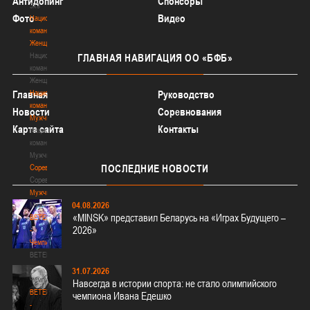
Антидопинг
Спонсоры
3х3
Фото
Видео
Национальная
команда.
Женщины
Национальная
ГЛАВНАЯ
НАВИГАЦИЯ ОО «БФБ»
команда.
Женщины
Главная
Национальная
Руководство
команда.
Новости
Соревнования
Мужчины
Карта сайта
Контакты
Национальная
команда.
Мужчины
Соревнования
ПОСЛЕДНИЕ
НОВОСТИ
Соревнования
Мужчины
04.08.2026
Мужчины
«MINSK» представил Беларусь на «Играх Будущего –
BETERA
2026»
-
Чемпионат
BETERA
-
31.07.2026
Чемпионат
Навсегда в истории спорта: не стало олимпийского
BETERA
чемпиона Ивана Едешко
-