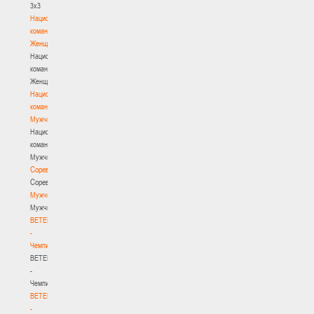
3х3
Национальная
команда.
Женщины
Национальная
команда.
Женщины
Национальная
команда.
Мужчины
Национальная
команда.
Мужчины
Соревнования
Соревнования
Мужчины
Мужчины
BETERA
-
Чемпионат
BETERA
-
Чемпионат
BETERA
-