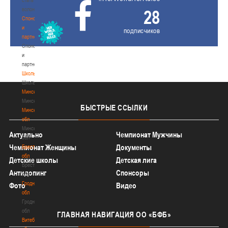
волонтером
28
Спонсоры
и
подписчиков
партнеры
Спонсоры
и
партнеры
Школы
Школы
Минск
Минск
БЫСТРЫЕ
ССЫЛКИ
Минская
обл
Минская
Актуально
Чемпионат Мужчины
обл
Чемпионат Женщины
Документы
Брестская
обл
Детские школы
Детская лига
Брестская
Антидопинг
Спонсоры
обл
Гродненская
Фото
Видео
обл
Гродненская
обл
ГЛАВНАЯ
НАВИГАЦИЯ ОО «БФБ»
Витебская