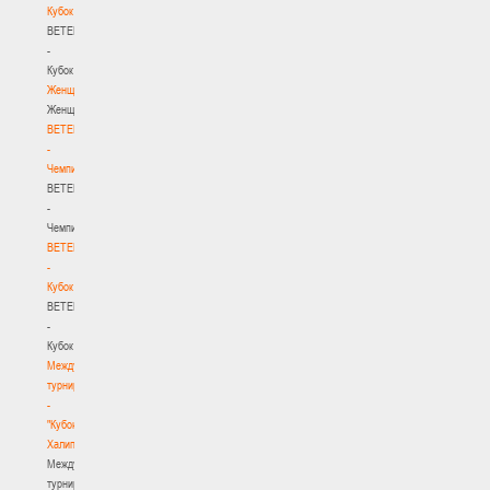
Кубок
BETERA
-
Кубок
Женщины
Женщины
BETERA
-
Чемпионат
BETERA
-
Чемпионат
BETERA
-
Кубок
BETERA
-
Кубок
Международный
турнир
-
"Кубок
Халипского"
Международный
турнир