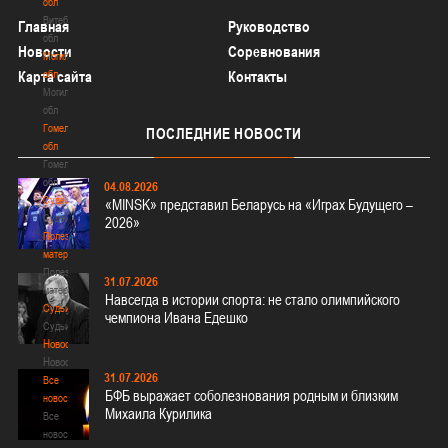
обл
Витебская
Главная
Руководство
обл
Новости
Соревнования
Могилевская
Карта сайта
обл
Контакты
Могилевская
обл
Гомельская
ПОСЛЕДНИЕ
НОВОСТИ
обл
Гомельская
обл
04.08.2026
Судейство
«MINSK» представил Беларусь на «Играх Будущего –
Судейство
2026»
Полезные
материалы
Полезные
31.07.2026
материалы
Навсегда в истории спорта: не стало олимпийского
Судьи
чемпиона Ивана Едешко
Судьи
Новости
Новости
31.07.2026
Все
БФБ выражает соболезнования родным и близким
новости
Михаила Курилика
Все
новости