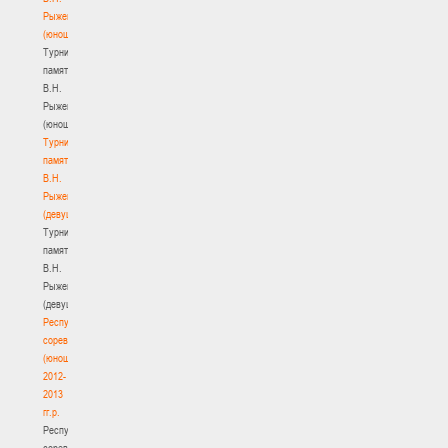
Рыженкова
(юноши)
Турнир
памяти
В.Н.
Рыженкова
(юноши)
Турнир
памяти
В.Н.
Рыженкова
(девушки)
Турнир
памяти
В.Н.
Рыженкова
(девушки)
Республиканские
соревнования
(юноши)
2012-
2013
гг.р.
Республиканские
соревнования