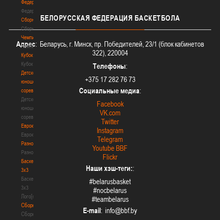
Федерация
Федерация
БЕЛОРУССКАЯ
ФЕДЕРАЦИЯ БАСКЕТБОЛА
Сборные
Сборные
Чемпионат
Адрес
: Беларусь, г. Минск, пр. Победителей, 23/1 (блок кабинетов
Чемпионат
322), 220004
Кубок
Кубок
Телефоны
:
Детско-
+375 17 282 76 73
юношеские
Социальные медиа
:
соревнования
Детско-
Facebook
юношеские
VK.com
соревнования
Twitter
Еврокубки
Instagram
Еврокубки
Telegram
Разное
Youtube BBF
Разное
Flickr
Баскетбол
Наши хэш-теги:
:
3х3
Баскетбол
#belarusbasket
3х3
#nocbelarus
Лого[modid=121]
#teambelarus
Сборные
E-mail
:
Сборные