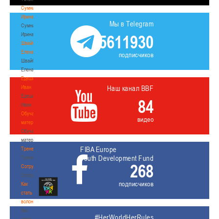
Сумникова
Ирина
Мы в Telegram
Сумникова
Ирина
5611930
Швайбович
Елена
подписчиков
Швайбович
Елена
Едешко
Иван
Наш канал BBF
Едешко
84
Иван
Обучающие
видео
материалы
Обучающие
материалы
FIBA Europe
Тренерам
Youth Development Fund
Тренерам
268
Сотрудничество
Сотрудничество
подписчиков
Как
стать
волонтером
Как
#HerWorldHerRules
стать