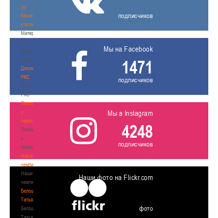
по
подписчиков
баскетбольной
статистике
Материалы
по
Мы на Facebook
баскетбольной
статистике
1471
Документы
РКС
подписчиков
Документы
РКС
Положение
о
Мы в Instagram
переходах
4248
Положение
о
подписчиков
переходах
Наши
чемпионы
Наши
Наши фото на Flickr.com
чемпионы
Белошапко
Татьяна
фото
Белошапко
Татьяна