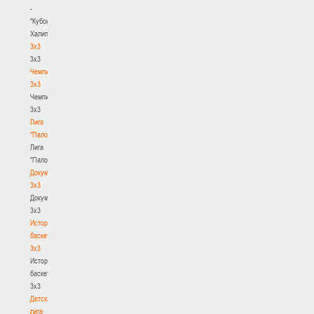
-
"Кубок
Халипского"
3x3
3x3
Чемпионат
3х3
Чемпионат
3х3
Лига
"Палова"
Лига
"Палова"
Документы
3х3
Документы
3х3
История
баскетбола
3х3
История
баскетбола
3х3
Детская
лига