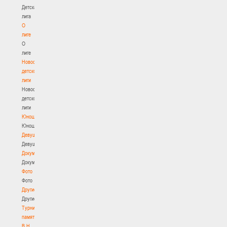
Детская
лига
О
лиге
О
лиге
Новости
детской
лиги
Новости
детской
лиги
Юноши
Юноши
Девушки
Девушки
Документы
Документы
Фото
Фото
Другие
Другие
Турнир
памяти
В.Н.