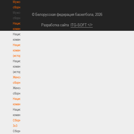
Мужские
сборные
Мужские
© Белорусская федерация баскетбола, 2026
сборные
Национальная
Разработка сайта
ITG-SOFT </>
команда
Национальная
команда
Национальная
команда
(история)
Национальная
команда
(история)
Женские
сборные
Женские
сборные
Национальная
команда
Национальная
команда
Сборные
3х3
Сборные