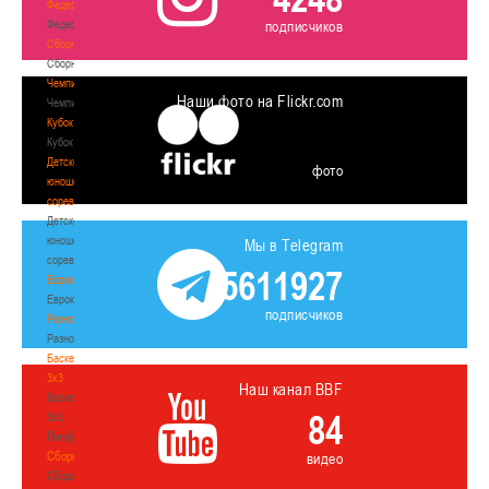
Федерация
Федерация
подписчиков
Сборные
Сборные
Чемпионат
Наши фото на Flickr.com
Чемпионат
Кубок
Кубок
Детско-
фото
юношеские
соревнования
Детско-
юношеские
Мы в Telegram
соревнования
5611927
Еврокубки
Еврокубки
подписчиков
Разное
Разное
Баскетбол
3х3
Наш канал BBF
Баскетбол
84
3х3
Лого[modid=121]
Сборные
видео
Сборные