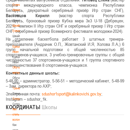
спорта международного класса, чемпионка Республики
Сумникова
Беларусь, двукратный серебряный призёр Игр стран СНГ),
Ирина
Васковцов Кирилл
(мастер спорта Республики
Сумникова
Беларусь, бронзовый призер Кубка мира 3х3 U-18 (Дебрецен,
Ирина
2021), чемпион II Игр стран СНГ и серебряный призер I Игр стран
Швайбович
СНГ, серебряный призер Всемирного фестиваля молодежи-2024).
Елена
Швайбович
На отделении баскетбола работает 3 штатных тренера-
Елена
преподавателя (Андрачик О.П,, Жовтанский И.Я, Холова Л.А,) 6
Едешко
групп начальной подготовки с общей численностью 85
Иван
спортсменов-учащихся, 3 учебно-тренировочные группы с общей
Едешко
численностью 37 спортсменов-учащихся и 1 группа спортивного
Иван
совершенствования 8 спортсменов-учащихся.
Обучающие
Контактные данные школы:
материалы
Обучающие
5-48-90 – администратор, 5-56-51 – методический кабинет, 5-48-99
материалы
– Зам. директора по АХР;
Тренерам
Электронная почта:
;
Тренерам
Instagram – sdushor_1k.
Сотрудничество
Сотрудничество
КООРДИНАТЫ
Школы
Как
стать
волонтером
Как
стать