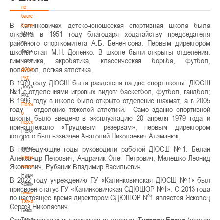
по
баскетбольной
В Калинковичах детско-юношеская спортивная школа была
статистике
открыта в 1951 году благодаря ходатайству председателя
Материалы
районного спорткомитета А.Б. Бенен-сона. Первым директором
по
школы стал М.Н. Доленко. В школе были открыты отделения:
баскетбольной
гимнастика, акробатика, классическая борьба, футбол,
статистике
волейбол, легкая атлетика.
Документы
РКС
В 1979 году ДЮСШ была разделена на две спортшколы: ДЮСШ
Документы
№1 с отделениями игровых видов: баскетбол, футбол, гандбол;
РКС
В 1996 году в школе было открыто отделение шахмат, а в 2005
Положение
году – отделение тяжелой атлетики. Само здание спортивной
о
школы было введено в эксплуатацию 20 апреля 1979 года и
переходах
принадлежало «Трудовым резервам», первым директором
Положение
которого был назначен Анатолий Николаевич Атаманюк.
о
В последующие годы руководили работой ДЮСШ №1: Белан
переходах
Александр Петрович, Андрачик Олег Петрович, Мелешко Леонид
Наши
Яковлевич, Рубаник Владимир Васильевич.
чемпионы
Наши
В 2022 году учреждению ГУ «Калинковичская ДЮСШ №1» был
чемпионы
присвоен статус ГУ «Калинковичская СДЮШОР №1». С 2013 года
Белошапко
по настоящее время директором СДЮШОР Nº1 является Ясковец
Татьяна
Сергей Николаевич.
Белошапко
Среди именитых выпускников отделения:
Титовец Елена
(мастер
Татьяна