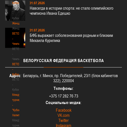
31.07.2026
Кубок
Навсегда в истории спорта: не стало олимпийского
BETERA
чемпиона Ивана Едешко
-
Кубок
Женщины
Женщины
31.07.2026
BETERA
БФБ выражает соболезнования родным и близким
-
Михаила Курилика
Чемпионат
BETERA
-
Чемпионат
БЕЛОРУССКАЯ
ФЕДЕРАЦИЯ БАСКЕТБОЛА
BETERA
-
Кубок
Адрес
: Беларусь, г. Минск, пр. Победителей, 23/1 (блок кабинетов
BETERA
322), 220004
-
Телефоны
:
Кубок
Международный
+375 17 282 76 73
турнир
Социальные медиа
:
-
Facebook
"Кубок
VK.com
Халипского"
Twitter
Международный
Instagram
турнир