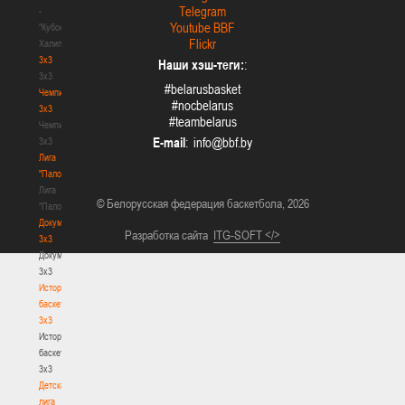
Telegram
-
Youtube BBF
"Кубок
Flickr
Халипского"
3x3
Наши хэш-теги:
:
3x3
#belarusbasket
Чемпионат
#nocbelarus
3х3
#teambelarus
Чемпионат
E-mail
:
3х3
Лига
"Палова"
Лига
© Белорусская федерация баскетбола, 2026
"Палова"
Документы
Разработка сайта
ITG-SOFT </>
3х3
Документы
3х3
История
баскетбола
3х3
История
баскетбола
3х3
Детская
лига