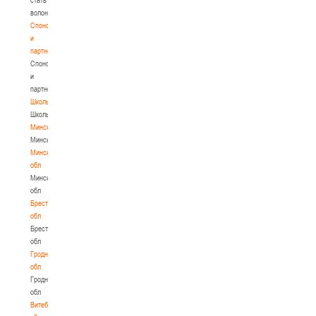
волонтером
Спонсоры
и
партнеры
Спонсоры
и
партнеры
Школы
Школы
Минск
Минск
Минская
обл
Минская
обл
Брестская
обл
Брестская
обл
Гродненская
обл
Гродненская
обл
Витебская