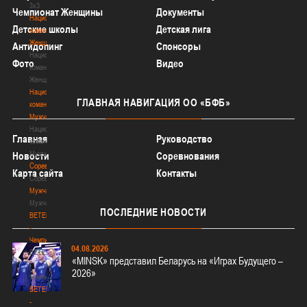
3х3
Чемпионат Женщины
Документы
Национальная
Детские школы
Детская лига
команда.
Женщины
Антидопинг
Спонсоры
Национальная
Фото
Видео
команда.
Женщины
Национальная
ГЛАВНАЯ
НАВИГАЦИЯ ОО «БФБ»
команда.
Мужчины
Национальная
Главная
Руководство
команда.
Мужчины
Новости
Соревнования
Соревнования
Карта сайта
Контакты
Соревнования
Мужчины
Мужчины
ПОСЛЕДНИЕ
НОВОСТИ
BETERA
-
Чемпионат
04.08.2026
BETERA
«MINSK» представил Беларусь на «Играх Будущего –
-
2026»
Чемпионат
BETERA
-