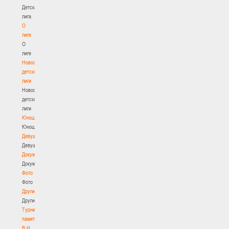
Детская
лига
О
лиге
О
лиге
Новости
детской
лиги
Новости
детской
лиги
Юноши
Юноши
Девушки
Девушки
Документы
Документы
Фото
Фото
Другие
Другие
Турнир
памяти
В.Н.