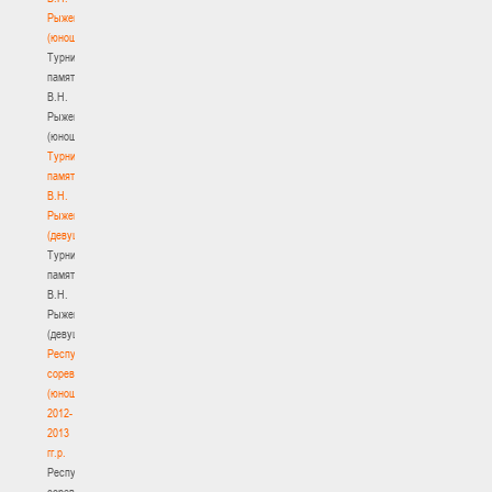
Рыженкова
(юноши)
Турнир
памяти
В.Н.
Рыженкова
(юноши)
Турнир
памяти
В.Н.
Рыженкова
(девушки)
Турнир
памяти
В.Н.
Рыженкова
(девушки)
Республиканские
соревнования
(юноши)
2012-
2013
гг.р.
Республиканские
соревнования