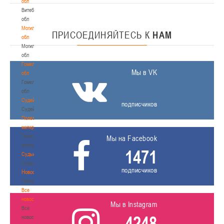
обл
Витебская
обл
Могилевская
ПРИСОЕДИНЯЙТЕСЬ
К
НАМ
обл
Могилевская
обл
Гомельская
Мы в VK
обл
Гомельская
обл
Судейство
подписчиков
Судейство
Полезные
материалы
Полезные
Мы на Facebook
материалы
1471
Судьи
Судьи
подписчиков
Новости
Новости
Все
новости
Мы в Instagram
Все
4248
новости