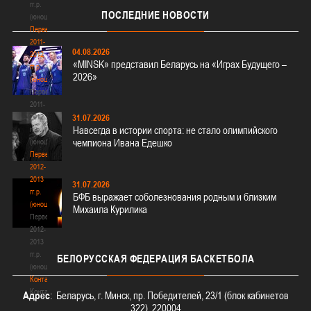
гг.р.
ПОСЛЕДНИЕ
НОВОСТИ
(юноши)
Первенство
2011-
04.08.2026
2012
«MINSK» представил Беларусь на «Играх Будущего –
гг.р.
2026»
(юноши)
Первенство
2011-
2012
31.07.2026
Навсегда в истории спорта: не стало олимпийского
гг.р.
чемпиона Ивана Едешко
(юноши)
Первенство
2012-
2013
31.07.2026
гг.р.
БФБ выражает соболезнования родным и близким
(юноши)
Михаила Курилика
Первенство
2012-
2013
гг.р.
БЕЛОРУССКАЯ
ФЕДЕРАЦИЯ БАСКЕТБОЛА
(юноши)
Контакты
Контакты
Адрес
: Беларусь, г. Минск, пр. Победителей, 23/1 (блок кабинетов
322), 220004