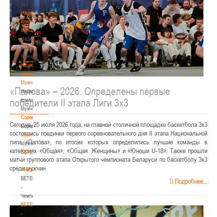
3х3
Национальная
команда.
Женщины
Национальная
команда.
Женщины
Национальная
команда.
Мужчины
«Палова» – 2026. Определены первые
Национальная
победители II этапа Лиги 3х3
команда.
Мужчины
Соревнования
Сегодня, 25 июля 2026 года, на главной столичной площадке баскетбола 3х3
Соревнования
состоялись поединки первого соревновательного дня II этапа Национальной
Мужчины
лиги «Палова», по итогам которых определились лучшие команды в
Мужчины
категориях «Общая», «Общая. Женщины» и «Юноши U-18». Также прошли
BETERA
матчи группового этапа Открытого чемпионата Беларуси по баскетболу 3х3
-
среди мужчин.
Чемпионат
BETERA
Подробнее...
-
Чемпионат
BETERA
-