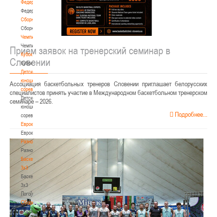
Федерация
Федерация
Сборные
Сборные
Чемпионат
Чемпионат
Прием заявок на тренерский семинар в
Кубок
Словении
Кубок
Детско-
юношеские
Ассоциация баскетбольных тренеров Словении приглашает белорусских
соревнования
специалистов принять участие в Международном баскетбольном тренерском
Детско-
семинаре – 2026.
юношеские
Подробнее...
соревнования
Еврокубки
Еврокубки
Разное
Разное
Баскетбол
3х3
Баскетбол
3х3
Лого[modid=121]
Сборные
Сборные