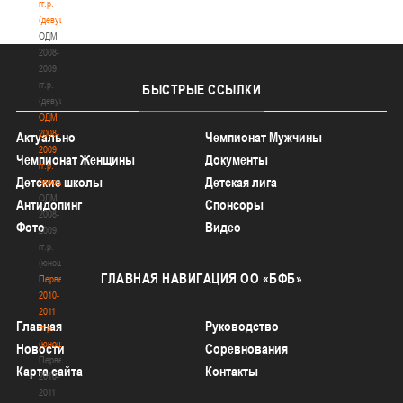
гг.р.
(девушки)
ОДМ
2008-
2009
гг.р.
БЫСТРЫЕ
ССЫЛКИ
(девушки)
ОДМ
2008-
Актуально
Чемпионат Мужчины
2009
Чемпионат Женщины
Документы
гг.р.
Детские школы
Детская лига
(юноши)
ОДМ
Антидопинг
Спонсоры
2008-
Фото
Видео
2009
гг.р.
(юноши)
ГЛАВНАЯ
НАВИГАЦИЯ ОО «БФБ»
Первенство
2010-
2011
Главная
Руководство
гг.р.
(юноши)
Новости
Соревнования
Первенство
Карта сайта
Контакты
2010-
2011