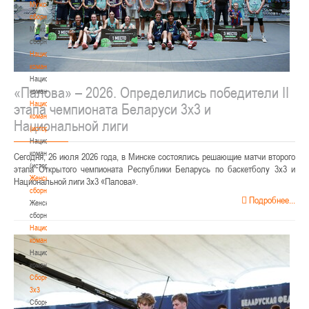
Мужские
сборные
Мужские
сборные
Национальная
команда
Национальная
«Палова» – 2026. Определились победители II
команда
Национальная
этапа чемпионата Беларуси 3х3 и
команда
Национальной лиги
(история)
Национальная
команда
Сегодня, 26 июля 2026 года, в Минске состоялись решающие матчи второго
(история)
этапа Открытого чемпионата Республики Беларусь по баскетболу 3х3 и
Женские
Национальной лиги 3х3 «Палова».
сборные
Подробнее...
Женские
сборные
Национальная
команда
Национальная
команда
Сборные
3х3
Сборные