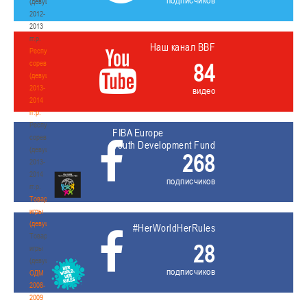
(девушки)
2012-
2013
гг.р.
Наш канал BBF
Республиканские
84
соревнования
(девушки)
2013-
видео
2014
гг.р.
Республиканские
FIBA Europe
соревнования
Youth Development Fund
(девушки)
268
2013-
2014
подписчиков
гг.р.
Товарищеские
игры
(девушки)
#HerWorldHerRules
Товарищеские
28
игры
(девушки)
подписчиков
ОДМ
2008-
2009