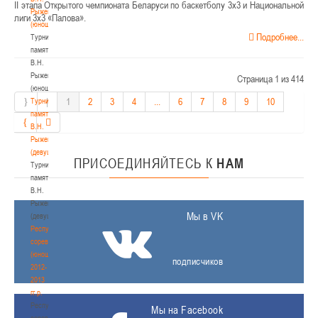
II этапа Открытого чемпионата Беларуси по баскетболу 3х3 и Национальной
Рыженкова
лиги 3х3 «Палова».
(юноши)
Подробнее...
Турнир
памяти
В.Н.
Рыженкова
Страница 1 из 414
(юноши)
1
2
3
4
...
6
7
8
9
10
Турнир
памяти
В.Н.
Рыженкова
(девушки)
ПРИСОЕДИНЯЙТЕСЬ
К
НАМ
Турнир
памяти
В.Н.
Рыженкова
Мы в VK
(девушки)
Республиканские
соревнования
(юноши)
подписчиков
2012-
2013
гг.р.
Республиканские
Мы на Facebook
соревнования