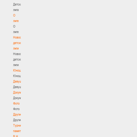
Детская
лига
О
лиге
О
лиге
Новости
детской
лиги
Новости
детской
лиги
Юноши
Юноши
Девушки
Девушки
Документы
Документы
Фото
Фото
Другие
Другие
Турнир
памяти
В.Н.