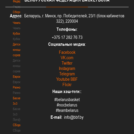
Федерация
Федерация
Сборные
Адрес
: Беларусь, г. Минск, пр. Победителей, 23/1 (блок кабинетов
Сборные
322), 220004
Чемпионат
Чемпионат
Телефоны
:
Кубок
+375 17 282 76 73
Кубок
Социальные медиа
:
Детско-
юношеские
Facebook
соревнования
VK.com
Детско-
Twitter
юношеские
Instagram
соревнования
Telegram
Еврокубки
Youtube BBF
Еврокубки
Flickr
Разное
Наши хэш-теги:
:
Разное
Баскетбол
#belarusbasket
3х3
#nocbelarus
Баскетбол
#teambelarus
3х3
E-mail
:
Лого[modid=121]
Сборные
Сборные