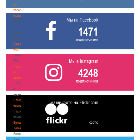
по
баскетбольной
статистике
Мы на Facebook
Материалы
по
1471
баскетбольной
статистике
подписчиков
Документы
РКС
Документы
Мы в Instagram
РКС
Положение
4248
о
переходах
подписчиков
Положение
о
переходах
Наши
Наши фото на Flickr.com
чемпионы
Наши
чемпионы
фото
Белошапко
Татьяна
Белошапко
Татьяна