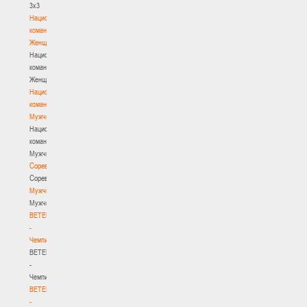
3х3
Национальная
команда.
Женщины
Национальная
команда.
Женщины
Национальная
команда.
Мужчины
Национальная
команда.
Мужчины
Соревнования
Соревнования
Мужчины
Мужчины
BETERA
-
Чемпионат
BETERA
-
Чемпионат
BETERA
-