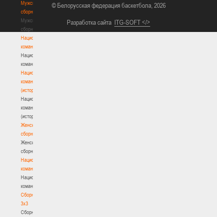
Мужские
© Белорусская федерация баскетбола, 2026
сборные
Мужские
Разработка сайта
ITG-SOFT </>
сборные
Национальная
команда
Национальная
команда
Национальная
команда
(история)
Национальная
команда
(история)
Женские
сборные
Женские
сборные
Национальная
команда
Национальная
команда
Сборные
3х3
Сборные