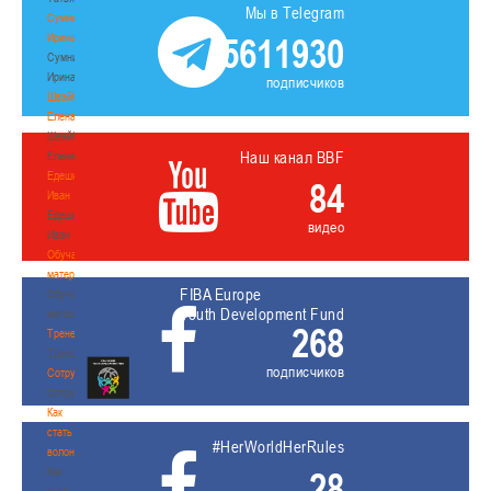
Мы в Telegram
Сумникова
Ирина
5611930
Сумникова
Ирина
подписчиков
Швайбович
Елена
Швайбович
Наш канал BBF
Елена
Едешко
84
Иван
Едешко
видео
Иван
Обучающие
материалы
FIBA Europe
Обучающие
Youth Development Fund
материалы
268
Тренерам
Тренерам
подписчиков
Сотрудничество
Сотрудничество
Как
стать
#HerWorldHerRules
волонтером
Как
28
стать