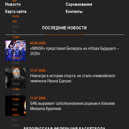
обл
Новости
Соревнования
Витебская
Карта сайта
Контакты
обл
Могилевская
обл
Могилевская
ПОСЛЕДНИЕ
НОВОСТИ
обл
Гомельская
обл
04.08.2026
Гомельская
«MINSK» представил Беларусь на «Играх Будущего –
обл
2026»
Судейство
Судейство
Полезные
31.07.2026
материалы
Навсегда в истории спорта: не стало олимпийского
Полезные
чемпиона Ивана Едешко
материалы
Судьи
Судьи
31.07.2026
Новости
БФБ выражает соболезнования родным и близким
Новости
Михаила Курилика
Все
новости
Все
новости
БЕЛОРУССКАЯ
ФЕДЕРАЦИЯ БАСКЕТБОЛА