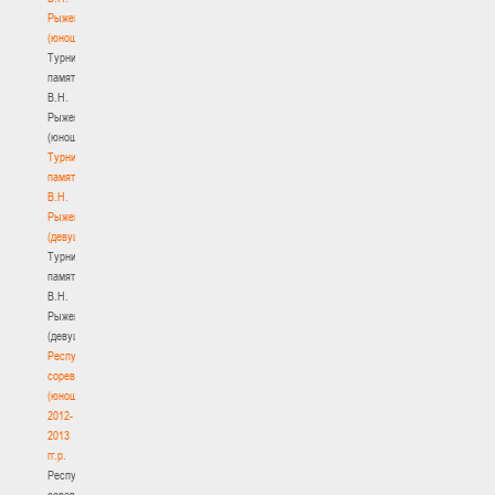
Рыженкова
(юноши)
Турнир
памяти
В.Н.
Рыженкова
(юноши)
Турнир
памяти
В.Н.
Рыженкова
(девушки)
Турнир
памяти
В.Н.
Рыженкова
(девушки)
Республиканские
соревнования
(юноши)
2012-
2013
гг.р.
Республиканские
соревнования