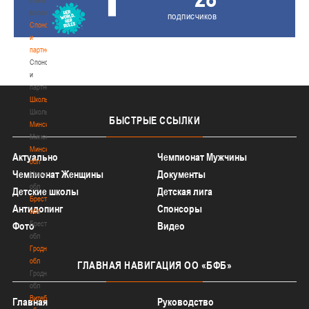
волонтером
подписчиков
Спонсоры
и
партнеры
Спонсоры
и
партнеры
Школы
Школы
БЫСТРЫЕ
ССЫЛКИ
Минск
Минск
Минская
Актуально
Чемпионат Мужчины
обл
Чемпионат Женщины
Документы
Минская
обл
Детские школы
Детская лига
Брестская
Антидопинг
Спонсоры
обл
Брестская
Фото
Видео
обл
Гродненская
обл
ГЛАВНАЯ
НАВИГАЦИЯ ОО «БФБ»
Гродненская
обл
Витебская
Главная
Руководство