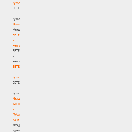
Кубок
BETERA
-
Кубок
Женщины
Женщины
BETERA
-
Чемпионат
BETERA
-
Чемпионат
BETERA
-
Кубок
BETERA
-
Кубок
Международный
турнир
-
"Кубок
Халипского"
Международный
турнир