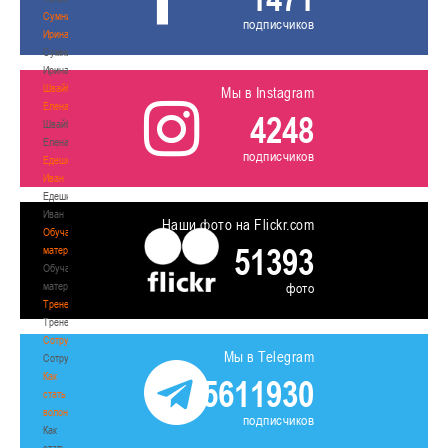
Сумникова
подписчиков
Ирина
Сумникова
Ирина
Швайбович
Мы в Instagram
Елена
4248
Швайбович
Елена
подписчиков
Едешко
Иван
Едешко
Иван
Наши фото на Flickr.com
Обучающие
51393
материалы
Обучающие
материалы
фото
Тренерам
Тренерам
Сотрудничество
Мы в Telegram
Сотрудничество
Как
5611930
стать
волонтером
подписчиков
Как
стать