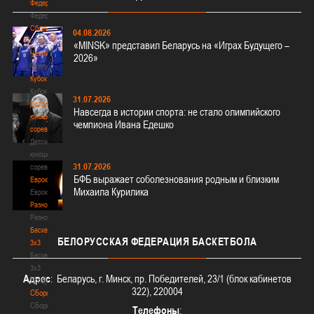
Федерация
Федерация
Сборные
04.08.2026
Сборные
«MINSK» представил Беларусь на «Играх Будущего –
Чемпионат
2026»
Чемпионат
Кубок
Кубок
31.07.2026
Детско-
Навсегда в истории спорта: не стало олимпийского
юношеские
чемпиона Ивана Едешко
соревнования
Детско-
юношеские
31.07.2026
соревнования
БФБ выражает соболезнования родным и близким
Еврокубки
Михаила Курилика
Еврокубки
Разное
Разное
Баскетбол
БЕЛОРУССКАЯ
ФЕДЕРАЦИЯ БАСКЕТБОЛА
3х3
Баскетбол
3х3
Адрес
: Беларусь, г. Минск, пр. Победителей, 23/1 (блок кабинетов
Лого[modid=121]
322), 220004
Сборные
Сборные
Телефоны
: