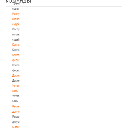
КОМАНДЫ
Тренерский
совет
Республиканская
коллегия
судей
Республиканская
коллегия
судей
Контакты
Контакты
Контакты
федерации
Контакты
федерации
Документы
Документы
Устав
БФБ
Устав
БФБ
Регламентирующие
документы
Регламентирующие
документы
Материалы