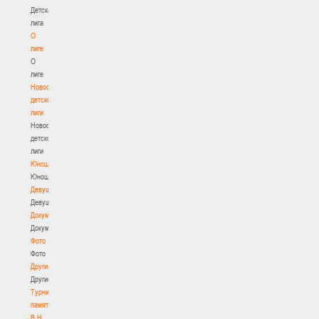
Детская
лига
О
лиге
О
лиге
Новости
детской
лиги
Новости
детской
лиги
Юноши
Юноши
Девушки
Девушки
Документы
Документы
Фото
Фото
Другие
Другие
Турнир
памяти
В.Н.