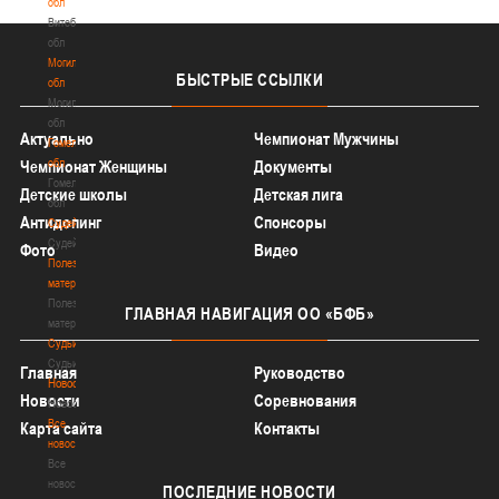
обл
Витебская
обл
Могилевская
БЫСТРЫЕ
ССЫЛКИ
обл
Могилевская
обл
Актуально
Чемпионат Мужчины
Гомельская
обл
Чемпионат Женщины
Документы
Гомельская
Детские школы
Детская лига
обл
Антидопинг
Спонсоры
Судейство
Судейство
Фото
Видео
Полезные
материалы
Полезные
ГЛАВНАЯ
НАВИГАЦИЯ ОО «БФБ»
материалы
Судьи
Судьи
Главная
Руководство
Новости
Новости
Соревнования
Новости
Все
Карта сайта
Контакты
новости
Все
новости
ПОСЛЕДНИЕ
НОВОСТИ