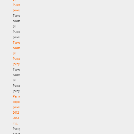
Рыженкова
(юноши)
Турнир
памяти
В.Н.
Рыженкова
(юноши)
Турнир
памяти
В.Н.
Рыженкова
(девушки)
Турнир
памяти
В.Н.
Рыженкова
(девушки)
Республиканские
соревнования
(юноши)
2012-
2013
гг.р.
Республиканские
соревнования