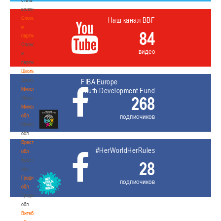
волонтером
Спонсоры
Наш канал BBF
и
84
партнеры
Спонсоры
видео
и
партнеры
Школы
Школы
FIBA Europe
Минск
Youth Development Fund
268
Минск
Минская
обл
подписчиков
Минская
обл
Брестская
#HerWorldHerRules
обл
Брестская
28
обл
Гродненская
подписчиков
обл
Гродненская
обл
Витебская