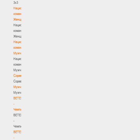
3х3
Национальная
команда.
Женщины
Национальная
команда.
Женщины
Национальная
команда.
Мужчины
Национальная
команда.
Мужчины
Соревнования
Соревнования
Мужчины
Мужчины
BETERA
-
Чемпионат
BETERA
-
Чемпионат
BETERA
-