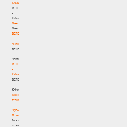
Кубок
BETERA
-
Кубок
Женщины
Женщины
BETERA
-
Чемпионат
BETERA
-
Чемпионат
BETERA
-
Кубок
BETERA
-
Кубок
Международный
турнир
-
"Кубок
Халипского"
Международный
турнир