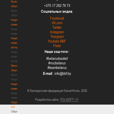
Мужские
+375 17 282 76 73
сборные
Мужские
Социальные медиа
:
сборные
Facebook
Национальная
VK.com
команда
Twitter
Национальная
Instagram
команда
Telegram
Национальная
Youtube BBF
команда
Flickr
(история)
Наши хэш-теги:
:
Национальная
команда
#belarusbasket
(история)
#nocbelarus
Женские
#teambelarus
сборные
E-mail
:
Женские
сборные
Национальная
команда
© Белорусская федерация баскетбола, 2026
Национальная
команда
Разработка сайта
ITG-SOFT </>
Сборные
3х3
Сборные