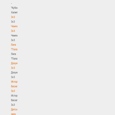
-
"Кубок
Халипского"
3x3
3x3
Чемпионат
3х3
Чемпионат
3х3
Лига
"Палова"
Лига
"Палова"
Документы
3х3
Документы
3х3
История
баскетбола
3х3
История
баскетбола
3х3
Детская
лига