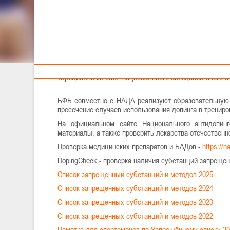
Тренерам
Общественное объединение «Белорусская федерация 
тесном взаимодействии с учреждением «Национальное
Адрес: Пом. №202, 301-305, 307, 220020 г. Минск, пр-
Тел/факс +375 (17) 238 03 31; тел/факс +375 (17) 227 
Е-mail:
Официальный сайт Национального антидопингового а
БФБ совместно с НАДА реализуют образовательную 
пресечение случаев использования допинга в тренир
На официальном сайте Национального антидопинг
материалы, а также проверить лекарства отечественн
Проверка медицинских препаратов и БАДов -
https://n
DopingCheck - проверка наличия субстанций запреще
Список запрещенный субстанций и методов 2025
Список запрещённых субстанций и методов 2024
Список запрещённых субстанций и методов 2023
Список запрещённых субстанций и методов 2022
Памятка для спортсменов по Запрещённому списку-2