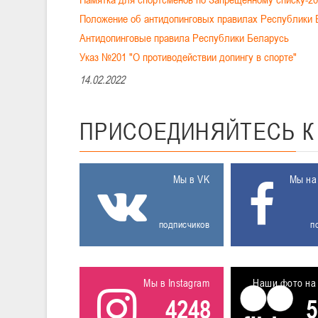
Положение об антидопинговых правилах Республики
Антидопинговые правила Республики Беларусь
Указ №201 "О противодействии допингу в спорте"
14.02.2022
ПРИСОЕДИНЯЙТЕСЬ
Мы в VK
Мы на
подписчиков
п
Мы в Instagram
Наши фото на 
4248
5