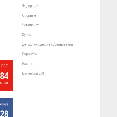
Федерация
Сборные
Чемпионат
Кубок
Детско-юношеские соревнования
Еврокубки
Разное
л BBF
84
Баскетбол 3х3
видео
Rules
28