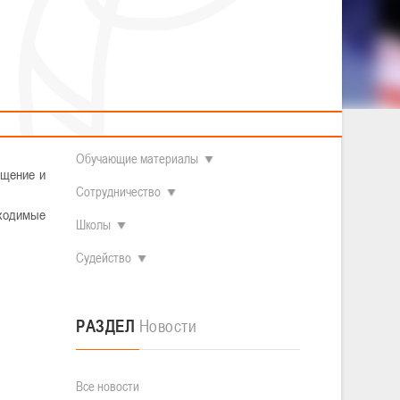
2014 гг.р.
Полезные материалы
Товарищеские игры (девушки)
О федерации
зуется в
Судьи
ОДМ 2008-2009 гг.р. (девушки)
ОДМ 2008-2009 гг.р. (юноши)
Контакты
л
Первенство 2010-2011 гг.р. (юноши)
Первенство 2011-2012 гг.р. (юноши)
Документы
л
Первенство 2012-2013 гг.р. (юноши)
Наши чемпионы
Обучающие материалы
ущение и
Сотрудничество
ходимые
Школы
Судейство
РАЗДЕЛ
Новости
Все новости