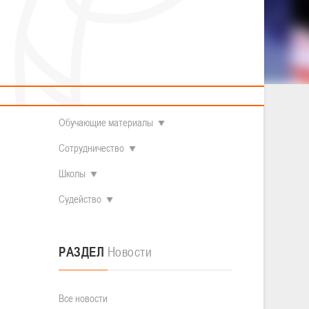
2014 гг.р.
Полезные материалы
Товарищеские игры (девушки)
О федерации
Судьи
ОДМ 2008-2009 гг.р. (девушки)
ОДМ 2008-2009 гг.р. (юноши)
Контакты
л
Первенство 2010-2011 гг.р. (юноши)
Первенство 2011-2012 гг.р. (юноши)
Документы
л
Первенство 2012-2013 гг.р. (юноши)
Наши чемпионы
Обучающие материалы
Сотрудничество
Школы
Судейство
РАЗДЕЛ
Новости
Все новости