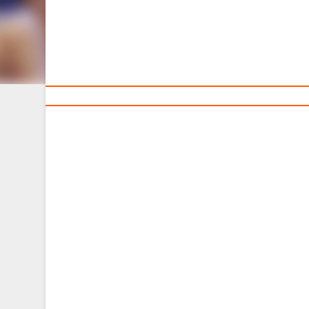
Тренерам
Директор
Людмила Владимировна Миканович
+375 (17) 270-90-46
http://www.bc-horizont.com/