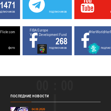
1471
одписчиков
подписчиков
FIBA Europe
5611927
Flickr.com
#HerWorldHer
Youth Development Fund
268
фото
подписчиков
подпис
00
00
ПОСЛЕДНИЕ
НОВОСТИ
04.08.2026