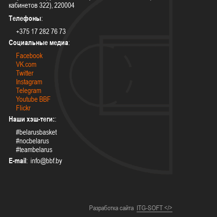
кабинетов 322), 220004
Телефоны
:
+375 17 282 76 73
Социальные медиа
:
Facebook
VK.com
Twitter
Instagram
Telegram
Youtube BBF
Flickr
Наши хэш-теги:
:
#belarusbasket
#nocbelarus
#teambelarus
E-mail
:
Разработка сайта
ITG-SOFT </>