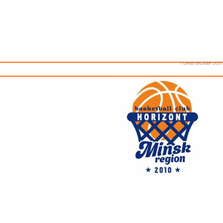
Как стать волонтером
Минск
Спонсоры и партнеры
Минская обл
Брестская обл
Гродненская об
Витебская обл
Могилевская об
Гомельская обл