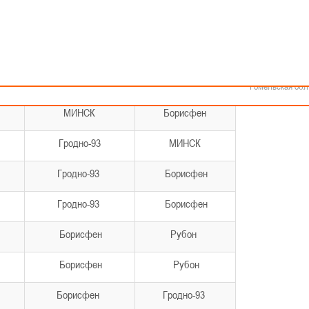
Как стать волонтером
Минск
Спонсоры и партнеры
Минская обл
Брестская обл
Гродненская об
2 место
3 место
Витебская обл
Могилевская об
Борисфен
Гродно-93
Гомельская обл
МИНСК
Борисфен
Гродно-93
МИНСК
Гродно-93
Борисфен
Гродно-93
Борисфен
Борисфен
Рубон
Борисфен
Рубон
Борисфен
Гродно-93