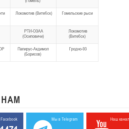
(Гомель)
нти
Локомотив (Витебск)
Гомельские рыси
РТИ-ОЗАА
Локомотив
(Осиповичи)
(Витебск)
ОР
Папирус-Акдимол
Гродно-93
(Борисов)
К
НАМ
 Facebook
Мы в Telegram
Наш кана