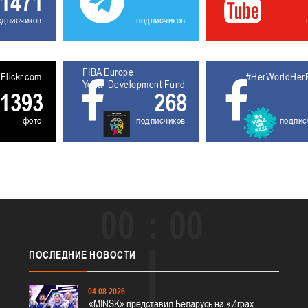
1471
одписчиков
подписчиков
FIBA Europe
5611930
Flickr.com
#HerWorldHer
Youth Development Fund
1393
268
фото
подписчиков
подпис
00
00
ПОСЛЕДНИЕ
НОВОСТИ
04.08.2026
«MINSK» представил Беларусь на «Играх