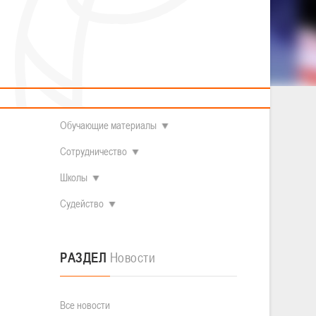
2014 гг.р.
Полезные материалы
Товарищеские игры (девушки)
О федерации
Судьи
ОДМ 2008-2009 гг.р. (девушки)
ОДМ 2008-2009 гг.р. (юноши)
Контакты
л
Первенство 2010-2011 гг.р. (юноши)
Первенство 2011-2012 гг.р. (юноши)
Документы
л
Первенство 2012-2013 гг.р. (юноши)
Наши чемпионы
Обучающие материалы
Сотрудничество
Школы
Судейство
РАЗДЕЛ
Новости
Все новости