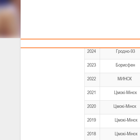
Тренерам
Год
Чемпион
2025
МИНСК
2024
Гродно-93
2023
Борисфен
2022
МИНСК
2021
Цмокі-Мінск
2020
Цмокі-Мінск
2019
Цмокі-Мінск
2018
Цмокі-Мінск