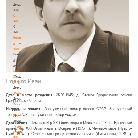
Детская
лига
О
лиге
О
лиге
Новости
детской
лиги
Новости
детской
лиги
Юноши
Юноши
Едешко Иван
Девушки
Девушки
Документы
Дата и место рождения
: 25.03.1945; д. Стецки Гродненского района
Документы
Гродненской области.
Фото
Награды и звания:
Заслуженный мастер спорта СССР. Заслуженный
Фото
тренер СССР. Заслуженный тренер России.
Другие
Другие
Достижения:
Чемпион Игр XX Олимпиады в Мюнхене (1972 г.) Бронзовый
Турнир
призер Игр XXI Олимпиады в Монреале (1976 г.). Чемпион мира (Пуэрто-
памяти
Рико, 1974 г.). Серебряный призер чемпионата мира (Филиппины, 1978 г.).
В.Н.