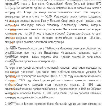
играм 1972 года в Мюнхене. Олимпийский баскетбольный финал-1972
(юноши)
СССР–США оказался одним из самых напряжённых и запоминающихся в
2012-
истории Игр. Когда до конца матча оставалось всего три секунды,
2013
американцы вели в счете — 50:49. Решающую атаку тренер Владимир
гг.р.
Кондрашин доверил именно Ивану Едешко. Спортсмен сумел передать пас
Республиканские
через всю площадку своему товарищу Александру Белову, который
соревнования
мгновенно направил мяч в кольцо соперника. Заключительные три секунды
(юноши)
изменили счет на 50:51 уже в пользу сборной Советского Союза, которая
2013-
смогла впервые за всю историю олимпийского движения обыграть
2014
американцев в финале баскетбольного турнира.
гг.р.
Республиканские
На летних Олимпийских играх в 1976 году в Монреале советская сборная под
соревнования
руководством все того же Владимира Кондрашина завевала еще и
(юноши)
бронзовую медаль. Таким образом Иван Едешко вместе со всей своей
2013-
командой стал бронзовым призером Игр.
2014
По окончании своей активной спортивной карьеры спортсмен перешел на
гг.р.
тренерскую должность, где также смог добиться серьезных успехов. Во
Республиканские
времена его руководства командой ЦСКА, в 1992 году она стала чемпионом
соревнования
России. В 1993 году Иван Едешко работал главным тренером ливанского
(девушки)
клуба «Спортинг», который стал чемпионом страны. В 1998 году
2012-
олимпийский чемпион вернулся в Россию, где возглавлял с 1998 по 2000 год
2013
юниорскую сборную России. С 2000 года Иван Едешко работал главным
гг.р.
тренером молодежной сборной России.
Республиканские
соревнования
С 1991 года в Минске проходит баскетбольный турнир детских команд на