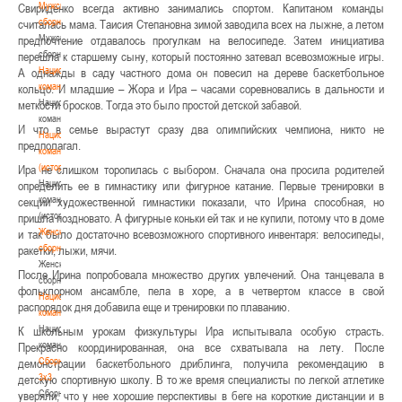
Мужские
Свириденко всегда активно занимались спортом. Капитаном команды
сборные
считалась мама. Таисия Степановна зимой заводила всех на лыжне, а летом
Мужские
предпочтение отдавалось прогулкам на велосипеде. Затем инициатива
сборные
перешла к старшему сыну, который постоянно затевал всевозможные игры.
Национальная
А однажды в саду частного дома он повесил на дереве баскетбольное
команда
кольцо. И младшие – Жора и Ира – часами соревновались в дальности и
Национальная
меткости бросков. Тогда это было простой детской забавой.
команда
И что в семье вырастут сразу два олимпийских чемпиона, никто не
Национальная
предполагал.
команда
(история)
Ира не слишком торопилась с выбором. Сначала она просила родителей
Национальная
определить ее в гимнастику или фигурное катание. Первые тренировки в
команда
секции художественной гимнастики показали, что Ирина способная, но
(история)
пришла поздновато. А фигурные коньки ей так и не купили, потому что в доме
Женские
и так было достаточно всевозможного спортивного инвентаря: велосипеды,
сборные
ракетки, лыжи, мячи.
Женские
После Ирина попробовала множество других увлечений. Она танцевала в
сборные
фольклорном ансамбле, пела в хоре, а в четвертом классе в свой
Национальная
распорядок дня добавила еще и тренировки по плаванию.
команда
Национальная
К школьным урокам физкультуры Ира испытывала особую страсть.
команда
Прекрасно координированная, она все схватывала на лету. После
Сборные
демонстрации баскетбольного дриблинга, получила рекомендацию в
3х3
детскую спортивную школу. В то же время специалисты по легкой атлетике
Сборные
уверяли, что у нее хорошие перспективы в беге на короткие дистанции и в