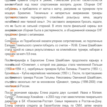
вином. Такой ход помог спортсменкам воспрять духом. Сборная СНГ
волонтером
собралась и прибавляла от матча к матчу, разгромив на турнирном пути
Спонсоры
мощную Бразилию. Техничным и напористым американкам тренеры
и
противопоставили подчеркнуто спокойный розыгрыш мяча, защиту
партнеры
нелюбимой ими «вязкой зоны». Это заставило американок бросать издали,
Спонсоры
что не было их сильной стороной. В итоге после финальной сирены вся
и
американская сборная была в растерянности, а объединенной команде СНГ
партнеры
предстоял финал с китаянками.
Школы
Школы
Соперницы из Поднебесной оказали упорное сопротивление, но подопечные
Минск
Евгения Гомельского сумели победить со счетом – 76:66. Елена Швайбович
Минск
стала одной из самых результативных на олимпийском турнире, набирая в
Минская
среднем за матч 9,8 очка.
обл
После триумфа в Барселоне Елена Швайбович продолжила карьеру в
Минская
познаньской «Олимпии», с которой она дважды стала чемпионкой Польши
обл
(1993 и 1994 гг.), серебряным призером Кубка Лилианы Ронкетти (1993 г.),
Брестская
бронзовым – Кубка европейских чемпионов (1993 г.). После, по приглашению
обл
заслуженного тренера России Татьяны Николаевны Овечкиной Швайбович,
Брестская
отыграла несколько лет за московское «Динамо», трижды (1998-2000) став
обл
чемпионкой России.
Гродненская
обл
После окончания карьеры Елена родила двух сыновей: Ивана и Матвея.
Гродненская
Супруг – Александр Хожайнов – в 2003 году стал заместителем генерального
обл
директора в БК «Локомотив-Ростов». Семья переехала в Ростов-на-Дону.
Витебская
Елена сначала следила за баскетболом лишь по СМИ, затем начала