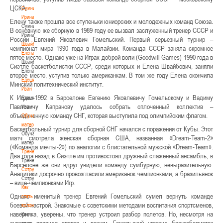
ЦСКА.
Сумникова
Ирина
Елену также прошла все ступеньки юниорских и молодежных команд Союза.
Сумникова
В основную же сборную в 1989 году ее вызвал заслуженный тренер СССР и
Ирина
России Евгений Яковлевич Гомельский. Первый серьезный турнир –
Швайбович
чемпионат мира 1990 года в Малайзии. Команда СССР заняла скромное
Елена
пятое место. Однако уже на Играх доброй воли (Goodwill Games) 1990 года в
Швайбович
Сиэтле баскетболистки СССР, среди которых и Елена Швайбович, заняли
Елена
второе место, уступив только американкам. В том же году Елена окончила
Едешко
Минский политехнический институт.
Иван
К Играм-1992 в Барселоне Евгению Яковлевичу Гомельскому и Вадиму
Едешко
Павловичу Капранову удалось собрать сплоченный коллектив –
Иван
объединенную команду СНГ, которая выступила под олимпийским флагом.
Обучающие
материалы
Баскетбольный турнир для сборной СНГ начался с поражения от Кубы. Этот
Обучающие
матч смотрела женская сборная США, названная «Dream-Team-2»
материалы
(«Команда мечты-2») по аналогии с блистательной мужской «Dream-Team».
Тренерам
Два года назад в Сиэтле им противостоял дружный слаженный ансамбль, в
Тренерам
Барселоне же они вдруг увидели команду сумбурную, невыразительную.
Сотрудничество
Аналитики досрочно провозгласили американок чемпионками, а бразильянок
Сотрудничество
– вице-чемпионками Игр.
Как
Однако именитый тренер Евгений Гомельский сумел вернуть команде
стать
боевой настрой. Знакомые с советскими методами воспитания спортсменов,
волонтером
наверняка, уверены, что тренер устроил разбор полетов. Но, несмотря на
Как
суровые правила спорта и режим, Гомельский угостил баскетболисток
стать