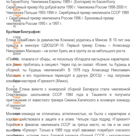
по баскетболу. Чемпионка Европы 1989 г. (Болгария) по баскетболу.
по
Серебряный призер Игр доброй воли 1990 г. Чемпионка России 1998-2000 гг.
баскетбольной
Чемпионка Польши 1993-1994 гг. Серебряный призер чемпионата СССР 1989
статистике
г. Серебряный призер чемпионата России 1996 г. Бронзовый призер
Материалы
чемпионата России 1995 г. и 1997 г.
по
Краткая биография:
баскетбольной
статистике
Елена Швайбович (в девичестве Ксенжик) родилась в Минске. В 10 лет она
Документы
пришла в минскую СДЮШОР-10. Первый тренер Елены – Александр
РКС
Николаевич Малашко – не хотел брать ее в группу из-за небольшого роста.
Документы
«Помню, плакала от обиды, но поскольку обладала настырным характером,
РКС
все равно пробилась в секцию». Через год он сказал: «Ксеня, ты будешь в
Положение
сборной, ты будешь чемпионкой!». В 1978 году Александр Николаевич
о
Малашко и его подопечные переходят в другую ДЮСШ – под патронаж
переходах
команды мастеров «Горизонт» (Минск).
Положение
о
Вскоре Елена вместе с юниорской сборной Беларуси стала чемпионкой
переходах
Спартакиады школьников СССР 1984 года в Ташкенте и получила
Наши
приглашение от известного тренера Семена Халипского в основную команду
чемпионы
«Горизонта».
Наши
Минская команда не отличалась атлетичностью, но была с характером и
чемпионы
хорошо действовала в защите и в атаке. Четыре года подряд «Горизонт»
Белошапко
боролся в финалах чемпионата СССР за третье место, но так и не смог
Татьяна
выиграть «бронзу». Только в 1989 году клуб завоевал «серебро» союзного
Белошапко
первенства, уступив лишь базовой команде сборной СССР – московскому
Татьяна