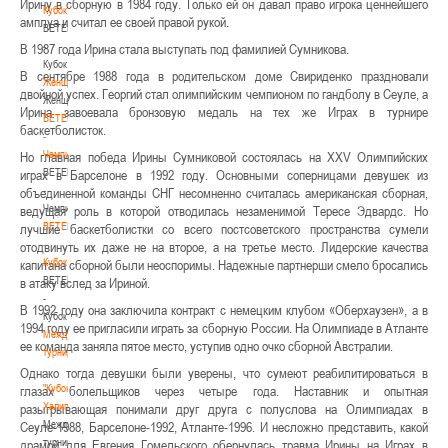
Ирину в сборную в 1984 году. Только ей он давал право игрока ценнейшего
Кубок
амплуа и считал ее своей правой рукой.
BETERA
-
В 1987 года Ирина стала выступать под фамилией Сумникова.
Кубок
В сентябре 1988 года в родительском доме Свириденко праздновали
Женщины
двойной успех. Георгий стал олимпийским чемпионом по гандболу в Сеуле, а
Женщины
Ирина завоевала бронзовую медаль на тех же Играх в турнире
BETERA
баскетболисток.
-
Чемпионат
Но главная победа Ирины Сумниковой состоялась на XXV Олимпийских
BETERA
играх в Барселоне в 1992 году. Основными соперницами девушек из
-
объединенной команды СНГ несомненно считалась американская сборная,
Чемпионат
ведущая роль в которой отводилась незаменимой Тересе Эдвардс. Но
BETERA
лучшие баскетболистки со всего постсоветского пространства сумели
-
отодвинуть их даже не на второе, а на третье место. Лидерские качества
Кубок
капитана сборной были неоспоримы. Надежные партнерши смело бросались
BETERA
в атаку вслед за Ириной.
-
В 1992 году она заключила контракт с немецким клубом «Оберхаузен», а в
Кубок
1994 году ее пригласили играть за сборную России. На Олимпиаде в Атланте
Международный
ее команда заняла пятое место, уступив одно очко сборной Австралии.
турнир
-
Однако тогда девушки были уверены, что сумеют реабилитироваться в
"Кубок
глазах болельщиков через четыре года. Наставник и опытная
Халипского"
разыгрывающая понимали друг друга с полуслова на Олимпиадах в
Международный
Сеуле-1988, Барселоне-1992, Атланте-1996. И несложно представить, какой
турнир
драмой для Евгения Гомельского обернулась травма Ирины на Играх в