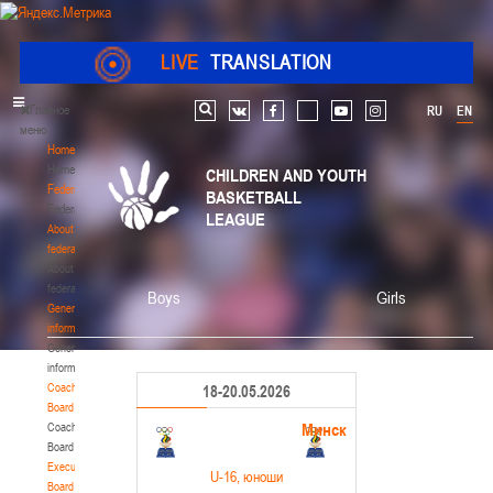
LIVE
TRANSLATION
Главное
RU
EN
Search
vk
facebook
youtube
instagram
меню
Home
Home
CHILDREN AND YOUTH
Federation
BASKETBALL
Federation
LEAGUE
About
federation
About
federation
Boys
Girls
General
information
General
information
Coaching
18-20.05.2026
Board
Минск
Coaching
Board
Executive
U-16
, юноши
Board