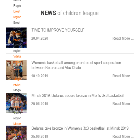
22-24.04.2026
ул. Ленинградская, 4
Region
Минск
Brest
NEWS
of children league
region
Brest
U-12
, юноши
region
TIME TO IMPROVE YOURSELF
Финал четырех – юноши 2014-2015 гг.р., Дивизион 2, 22-24 апреля 2026 г., г.
Grodno
17-19.04.2026
20.04.2020
Read More ...
Минск, ул. Стадионная, 3
region
Grodno
Гомель
region
Vitebsk
region
Women's basketball among priorities of sport cooperation
U-12
, девушки
between Belarus and Abu Dhabi
Vitebsk
V тур – девушки 2014-2015 гг.р., Дивизион 1, 17-19 апреля 2026 г., г. Гомель,
region
14-16.04.2026
18.10.2019
Read More ...
ул. Б.Хмельницкого, 118а
Mogilev
region
Минск
Mogilev
Minsk 2019: Belarus secure bronze in Men's 3x3 basketball
region
U-16
, девушки
Gomel
25.06.2019
Read More ...
region
Финал 4-х – девушки 2010-2011 гг.р., Дивизион 2, 14-16 апреля 2026 г., г.
Gomel
14-15.04.2026
Минск, ул. Стадионная, 3
region
Минск
Materials
Belarus take bronze in Women's 3x3 basketball at Minsk 2019
for
coaches
25.06.2019
Read More ...
U-16
, юноши