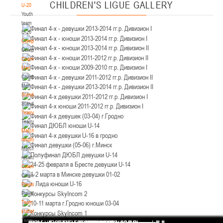
U-16
, юноши
CHILDREN'S
LIGUE GALLERY
U-20
III тур – юноши 2010-2011 гг.р., дивизион 1, группа В 04-06 марта 2026 г., г.
Youth
02-03.03.2026
Брест, ул. ул. Ленинградская, 4
team
U-20
Мосты
Competition
Competition
Championship.
U-14
, юноши
Men
V тур – юноши 2012-2013 гг.р., дивизион 2 02-03 марта 2026 г., г. Мосты, ул.
Championship.
27.02.-01.03.2026
Зеленая, 86
Men
Standings
Минск
Standings
Teams
U-14
, девушки
Teams
Match
III тур – девушки 2012-2013 гг.р., Дивизион 2, 27 февраля - 1 марта 2026 г., г.
results
21-22.02.2026
Минск, ул. Уральская 3А
Match
Бобруйск
results
Calendar
Calendar
U-16
, девушки
Players
IV тур – девушки 2010-2011 гг.р., Дивизион 1 21-22 февраля 2026 г., г.
Players
20-22.02.2026
Бобруйск, ул. Октябрьская, 119А
Team
statistics
Минск
Team
Финал 4-х - девушки 2013-2014 гг.р. Дивизион I
Финал 4-х - юноши 2013-2014 гг.р. Дивизион I
Финал 4-х - юноши 2013-2014 гг.р. Дивизион II
Финал 4-х - юноши 2011-2012 гг.р. Дивизион II
Финал 4-х - юноши 2009-2010 гг.р. Дивизион I
Финал 4-х - девушки 2011-2012 гг.р. Дивизион II
Финал 4-х - девушки 2013-2014 гг.р. Дивизион II
Финал 4-х девушки 2011-2012 гг.р. Дивизион I
Финал 4-х юноши 2011-2012 гг.р. Дивизион I
Финал 4-х девушек (03-04) г.Гродно
Финал ДЮБЛ юноши U-14
Финал 4-х девушки U-16 в гродно
Финал девушки (05-06) г.Минск
Полуфинал ДЮБЛ девушки U-14
24-25 февраля в Бресте девушки U-14
1-2 марта в Минске девушки 01-02
г. Лида юноши U-16
Конкурсы SkyIncom 2
10-11 марта г.Гродно юноши 03-04
Конкурсы SkyIncom 1
группа "ВКонтакте"