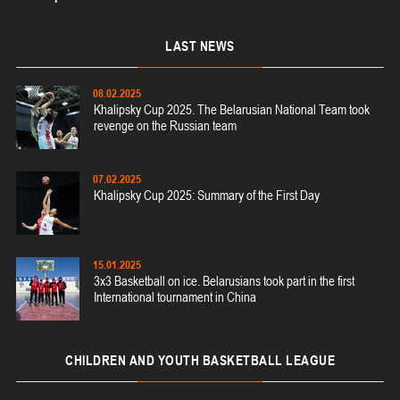
Гродно
LAST
NEWS
U-16
, юноши
II тур – юноши 2010-2011 гг.р., дивизион 2 23-24 декабря 2025 г., г. Гродно, ул.
08.02.2025
23-24.12.2025
Врублевского, 92
Khalipsky Cup 2025. The Belarusian National Team took
revenge on the Russian team
Мосты
U-14
, юноши
07.02.2025
Khalipsky Cup 2025: Summary of the First Day
II тур – юноши 2012-2013 гг.р., дивизион 2 23-24 декабря 2025 г., г. Мосты, ул.
21-22.12.2025
Зеленая, 86
Гродно
15.01.2025
U-14
, девушки
3x3 Basketball on ice. Belarusians took part in the first
International tournament in China
II тур – девушки 2012-2013 гг.р., дивизион 1 21-22 декабря 2025 г., г. Гродно,
14-15.12.2025
ул. Врублевского, 92
Мосты
CHILDREN
AND YOUTH BASKETBALL LEAGUE
U-14
, девушки