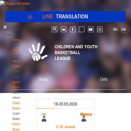
LIVE
TRANSLATION
Главное
RU
EN
Search
vk
facebook
youtube
instagram
меню
Home
Home
CHILDREN AND YOUTH
Federation
BASKETBALL
Federation
LEAGUE
About
federation
About
federation
Boys
Girls
General
information
General
information
Coaching
18-20.05.2026
Board
Минск
Coaching
Board
Executive
U-16
, юноши
Board