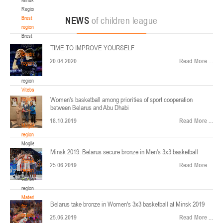
22-24.04.2026
ул. Ленинградская, 4
Region
Минск
Brest
NEWS
of children league
region
Brest
U-12
, юноши
region
TIME TO IMPROVE YOURSELF
Финал четырех – юноши 2014-2015 гг.р., Дивизион 2, 22-24 апреля 2026 г., г.
Grodno
17-19.04.2026
20.04.2020
Read More ...
Минск, ул. Стадионная, 3
region
Grodno
Гомель
region
Vitebsk
region
Women's basketball among priorities of sport cooperation
U-12
, девушки
between Belarus and Abu Dhabi
Vitebsk
V тур – девушки 2014-2015 гг.р., Дивизион 1, 17-19 апреля 2026 г., г. Гомель,
region
14-16.04.2026
18.10.2019
Read More ...
ул. Б.Хмельницкого, 118а
Mogilev
region
Минск
Mogilev
Minsk 2019: Belarus secure bronze in Men's 3x3 basketball
region
U-16
, девушки
Gomel
25.06.2019
Read More ...
region
Финал 4-х – девушки 2010-2011 гг.р., Дивизион 2, 14-16 апреля 2026 г., г.
Gomel
14-15.04.2026
Минск, ул. Стадионная, 3
region
Минск
Materials
Belarus take bronze in Women's 3x3 basketball at Minsk 2019
for
coaches
25.06.2019
Read More ...
U-16
, юноши