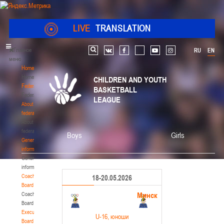
LIVE
TRANSLATION
Главное
RU
EN
Search
vk
facebook
youtube
instagram
меню
Home
Home
CHILDREN AND YOUTH
Federation
BASKETBALL
Federation
LEAGUE
About
federation
About
federation
Boys
Girls
General
information
General
information
Coaching
18-20.05.2026
Board
Минск
Coaching
Board
Executive
U-16
, юноши
Board