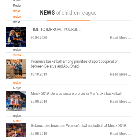
22-24.04.2026
ул. Ленинградская, 4
Region
Минск
Brest
NEWS
of children league
region
Brest
U-12
, юноши
region
TIME TO IMPROVE YOURSELF
Финал четырех – юноши 2014-2015 гг.р., Дивизион 2, 22-24 апреля 2026 г., г.
Grodno
17-19.04.2026
20.04.2020
Read More ...
Минск, ул. Стадионная, 3
region
Grodno
Гомель
region
Vitebsk
region
Women's basketball among priorities of sport cooperation
U-12
, девушки
between Belarus and Abu Dhabi
Vitebsk
V тур – девушки 2014-2015 гг.р., Дивизион 1, 17-19 апреля 2026 г., г. Гомель,
region
14-16.04.2026
18.10.2019
Read More ...
ул. Б.Хмельницкого, 118а
Mogilev
region
Минск
Mogilev
Minsk 2019: Belarus secure bronze in Men's 3x3 basketball
region
U-16
, девушки
Gomel
25.06.2019
Read More ...
region
Финал 4-х – девушки 2010-2011 гг.р., Дивизион 2, 14-16 апреля 2026 г., г.
Gomel
14-15.04.2026
Минск, ул. Стадионная, 3
region
Минск
Materials
Belarus take bronze in Women's 3x3 basketball at Minsk 2019
for
coaches
25.06.2019
Read More ...
U-16
, юноши