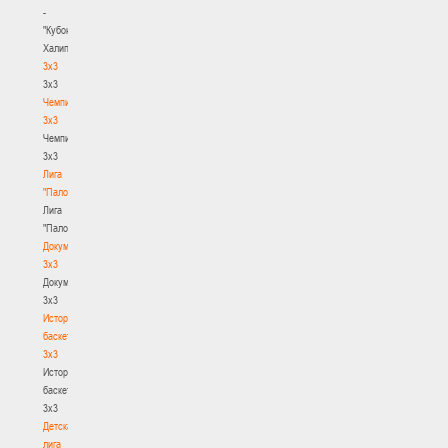
-
"Кубок
Халипского"
3x3
3x3
Чемпионат
3х3
Чемпионат
3х3
Лига
"Палова"
Лига
"Палова"
Документы
3х3
Документы
3х3
История
баскетбола
3х3
История
баскетбола
3х3
Детская
лига