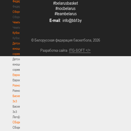
Федерация
#belarusbasket
Федерация
#nocbelarus
Сборные
#teambelarus
Сборные
E-mail
:
Чемпионат
Чемпионат
Кубок
Кубок
© Белорусская федерация баскетбола, 2026
Детско-
юношеские
Разработка сайта
ITG-SOFT </>
соревнования
Детско-
юношеские
соревнования
Еврокубки
Еврокубки
Разное
Разное
Баскетбол
3х3
Баскетбол
3х3
Лого[modid=121]
Сборные
Сборные