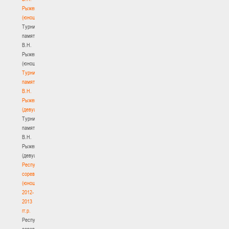
Рыженкова
(юноши)
Турнир
памяти
В.Н.
Рыженкова
(юноши)
Турнир
памяти
В.Н.
Рыженкова
(девушки)
Турнир
памяти
В.Н.
Рыженкова
(девушки)
Республиканские
соревнования
(юноши)
2012-
2013
гг.р.
Республиканские
соревнования