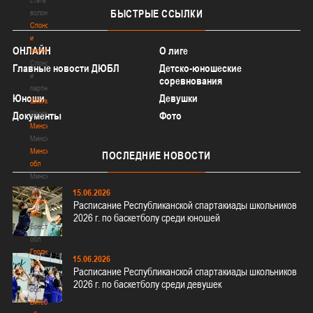
БЫСТРЫЕ
ССЫЛКИ
волонтером
Спонсоры
и
ОНЛАЙН
О лиге
партнеры
Спонсоры
Главные новости ДЮБЛ
Детско-юношеские
и
соревнования
партнеры
Юноши
Девушки
Школы
Школы
Документы
Фото
Минск
Минск
Минская
ПОСЛЕДНИЕ
НОВОСТИ
обл
Минская
обл
15.06.2026
Брестская
Расписание Республиканской спартакиады школьников
обл
2026 г. по баскетболу среди юношей
Брестская
обл
Гродненская
15.06.2026
обл
Расписание Республиканской спартакиады школьников
Гродненская
2026 г. по баскетболу среди девушек
обл
Витебская