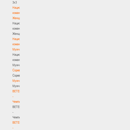
3х3
Национальная
команда.
Женщины
Национальная
команда.
Женщины
Национальная
команда.
Мужчины
Национальная
команда.
Мужчины
Соревнования
Соревнования
Мужчины
Мужчины
BETERA
-
Чемпионат
BETERA
-
Чемпионат
BETERA
-