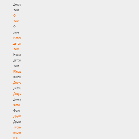
Детская
лига
О
лиге
О
лиге
Новости
детской
лиги
Новости
детской
лиги
Юноши
Юноши
Девушки
Девушки
Документы
Документы
Фото
Фото
Другие
Другие
Турнир
памяти
В.Н.