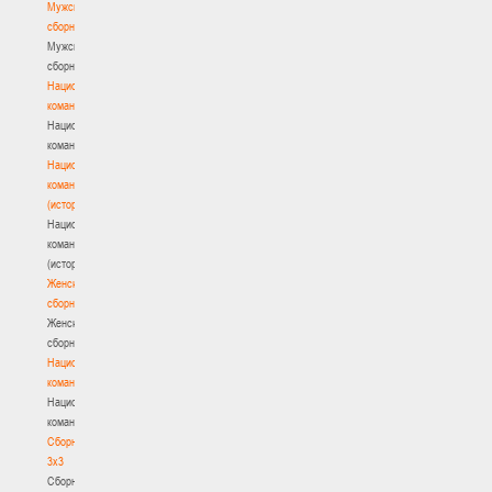
Мужские
сборные
Мужские
сборные
Национальная
команда
Национальная
команда
Национальная
команда
(история)
Национальная
команда
(история)
Женские
сборные
Женские
сборные
Национальная
команда
Национальная
команда
Сборные
3х3
Сборные