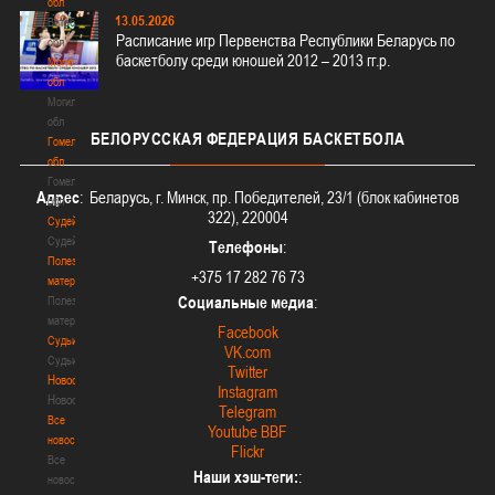
обл
13.05.2026
Витебская
Расписание игр Первенства Республики Беларусь по
обл
баскетболу среди юношей 2012 – 2013 гг.р.
Могилевская
обл
Могилевская
обл
БЕЛОРУССКАЯ
ФЕДЕРАЦИЯ БАСКЕТБОЛА
Гомельская
обл
Гомельская
Адрес
: Беларусь, г. Минск, пр. Победителей, 23/1 (блок кабинетов
обл
322), 220004
Судейство
Судейство
Телефоны
:
Полезные
+375 17 282 76 73
материалы
Социальные медиа
:
Полезные
материалы
Facebook
Судьи
VK.com
Судьи
Twitter
Новости
Instagram
Новости
Telegram
Все
Youtube BBF
новости
Flickr
Все
Наши хэш-теги:
:
новости