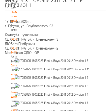
ФИНАЛ 4-Х - ЮНОШИ 2011-2012 ГГ.Р.
Тренерский
ДИВИЗИОН II
совет
Республиканская
коллегия
17-18 мая 2025 г.
судей
г. Гродно, ул. Врублевского, 92
Республиканская
коллегия
Команды – участники:
судей
СДЮШОР №7 БК «Принеманье» -3
Контакты
ДЮСШ «Прибужье»
Контакты
СДЮШОР №7 БК «Принеманье» -2
Контакты
Мостовская СДЮШОР
федерации
Контакты
федерации
Документы
Документы
Устав
БФБ
Устав
БФБ
Регламентирующие
документы
Регламентирующие
документы
Материалы