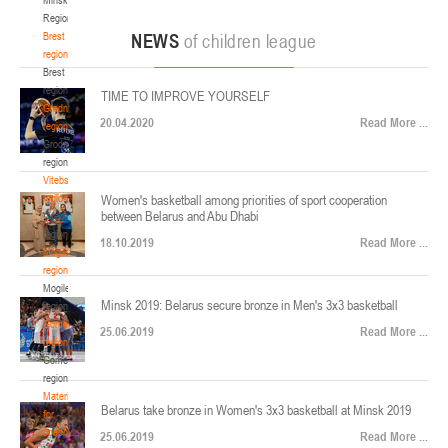
22-24.04.2026
ул. Ленинградская, 4
Region
Минск
Brest
NEWS
of children league
region
Brest
U-12
, юноши
region
TIME TO IMPROVE YOURSELF
Финал четырех – юноши 2014-2015 гг.р., Дивизион 2, 22-24 апреля 2026 г., г.
Grodno
17-19.04.2026
20.04.2020
Read More ...
Минск, ул. Стадионная, 3
region
Grodno
Гомель
region
Vitebsk
region
Women's basketball among priorities of sport cooperation
U-12
, девушки
between Belarus and Abu Dhabi
Vitebsk
V тур – девушки 2014-2015 гг.р., Дивизион 1, 17-19 апреля 2026 г., г. Гомель,
region
14-16.04.2026
18.10.2019
Read More ...
ул. Б.Хмельницкого, 118а
Mogilev
region
Минск
Mogilev
Minsk 2019: Belarus secure bronze in Men's 3x3 basketball
region
U-16
, девушки
Gomel
25.06.2019
Read More ...
region
Финал 4-х – девушки 2010-2011 гг.р., Дивизион 2, 14-16 апреля 2026 г., г.
Gomel
14-15.04.2026
Минск, ул. Стадионная, 3
region
Минск
Materials
Belarus take bronze in Women's 3x3 basketball at Minsk 2019
for
coaches
25.06.2019
Read More ...
U-16
, юноши