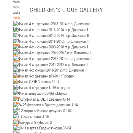
Media
Минск
about
CHILDREN'S
LIGUE GALLERY
basketball
U-12
, юноши
Basketball
3x3
IV тур – юноши 2014-2015 гг.р., Дивизион 2, 21-22 марта 2026 г., г. Минск, ул.
Basketball
18-19.03.2026
Уральская 3А
3x3
Logo[modid=121]
Брест
Teams
Teams
U-16
, девушки
Men's
IV тур – девушки 2010-2011 гг.р., дивизион 2, 18-19 марта 2026 г., г. Брест, ул.
teams
17-18.03.2026
ул. Ленинградская, 4
Men's
teams
Гродно
National
team
National
U-14
, девушки
team
IV тур – девушки 2012-2013 гг.р., дивизион 2, 17-18 марта 2026 г., г. Гродно,
Cadets
14-15.03.2026
ул. Врублевского, 92
U-16
Cadets
Минск
U-16
Juniors
U-16
, девушки
U-18
Juniors
III тур – девушки 2010-2011 гг.р., Дивизион 1, 14-15 марта 2026 г., г. Минск, ул.