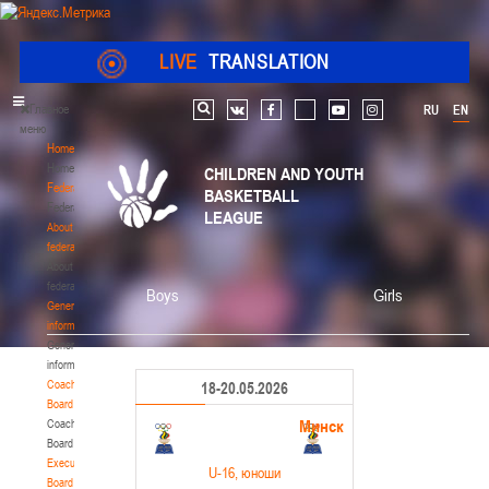
LIVE
TRANSLATION
Главное
RU
EN
Search
vk
facebook
youtube
instagram
меню
Home
Home
CHILDREN AND YOUTH
Federation
BASKETBALL
Federation
LEAGUE
About
federation
About
federation
Boys
Girls
General
information
General
information
Coaching
18-20.05.2026
Board
Минск
Coaching
Board
Executive
U-16
, юноши
Board