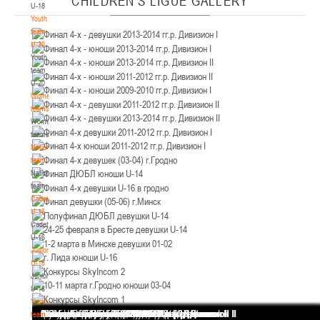
CHILDREN'S
LIGUE GALLERY
U-18
12-14.03.3036
Уральская 3А
Youth
Пинск
team
U-20
Youth
U-12
, юноши
team
II тур – юноши 2014-2015 гг.р., Дивизион 1, 12-14 марта 2026 г., г. Пинск, ул.
U-20
05-07.03.2026
ул. Пушкина, д. 27
Women's
teams
Минск
Women's
teams
National
U-14
, юноши
team
IV тур – юноши 2012-2013 гг.р., Дивизион 1, 05-07 марта 2026 г., г. Минск, ул.
National
05-06.03.2026
Уральская 3А
team
Cadets
Гомель
U-16
Cadets
U-14
, девушки
U-16
Juniors
III тур – девушки 2012-2013 гг.р., Дивизион 1, 05-06 марта 2026 г., г. Гомель,
U-18
04-06.03.2026
ул. Б.Хмельницкого, 118а
Juniors
Брест
U-18
Youth
Финал 4-х - девушки 2013-2014 гг.р. Дивизион I
Финал 4-х - юноши 2013-2014 гг.р. Дивизион I
Финал 4-х - юноши 2013-2014 гг.р. Дивизион II
Финал 4-х - юноши 2011-2012 гг.р. Дивизион II
Финал 4-х - юноши 2009-2010 гг.р. Дивизион I
Финал 4-х - девушки 2011-2012 гг.р. Дивизион II
Финал 4-х - девушки 2013-2014 гг.р. Дивизион II
Финал 4-х девушки 2011-2012 гг.р. Дивизион I
Финал 4-х юноши 2011-2012 гг.р. Дивизион I
Финал 4-х девушек (03-04) г.Гродно
Финал ДЮБЛ юноши U-14
Финал 4-х девушки U-16 в гродно
Финал девушки (05-06) г.Минск
Полуфинал ДЮБЛ девушки U-14
24-25 февраля в Бресте девушки U-14
1-2 марта в Минске девушки 01-02
г. Лида юноши U-16
Конкурсы SkyIncom 2
10-11 марта г.Гродно юноши 03-04
Конкурсы SkyIncom 1
группа "ВКонтакте"
team