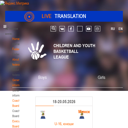
LIVE
TRANSLATION
Главное
RU
EN
Search
vk
facebook
youtube
instagram
меню
Home
Home
CHILDREN AND YOUTH
Federation
BASKETBALL
Federation
LEAGUE
About
federation
About
federation
Boys
Girls
General
information
General
information
Coaching
18-20.05.2026
Board
Минск
Coaching
Board
Executive
U-16
, юноши
Board