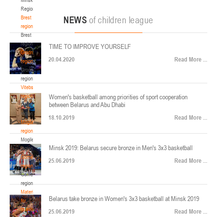
22-24.04.2026
ул. Ленинградская, 4
Region
Минск
Brest
NEWS
of children league
region
Brest
U-12
, юноши
region
TIME TO IMPROVE YOURSELF
Финал четырех – юноши 2014-2015 гг.р., Дивизион 2, 22-24 апреля 2026 г., г.
Grodno
17-19.04.2026
20.04.2020
Read More ...
Минск, ул. Стадионная, 3
region
Grodno
Гомель
region
Vitebsk
region
Women's basketball among priorities of sport cooperation
U-12
, девушки
between Belarus and Abu Dhabi
Vitebsk
V тур – девушки 2014-2015 гг.р., Дивизион 1, 17-19 апреля 2026 г., г. Гомель,
region
14-16.04.2026
18.10.2019
Read More ...
ул. Б.Хмельницкого, 118а
Mogilev
region
Минск
Mogilev
Minsk 2019: Belarus secure bronze in Men's 3x3 basketball
region
U-16
, девушки
Gomel
25.06.2019
Read More ...
region
Финал 4-х – девушки 2010-2011 гг.р., Дивизион 2, 14-16 апреля 2026 г., г.
Gomel
14-15.04.2026
Минск, ул. Стадионная, 3
region
Минск
Materials
Belarus take bronze in Women's 3x3 basketball at Minsk 2019
for
coaches
25.06.2019
Read More ...
U-16
, юноши