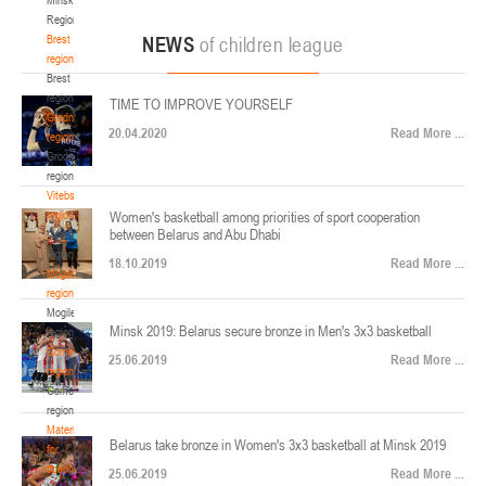
22-24.04.2026
ул. Ленинградская, 4
Region
Минск
Brest
NEWS
of children league
region
Brest
U-12
, юноши
region
TIME TO IMPROVE YOURSELF
Финал четырех – юноши 2014-2015 гг.р., Дивизион 2, 22-24 апреля 2026 г., г.
Grodno
17-19.04.2026
20.04.2020
Read More ...
Минск, ул. Стадионная, 3
region
Grodno
Гомель
region
Vitebsk
region
Women's basketball among priorities of sport cooperation
U-12
, девушки
between Belarus and Abu Dhabi
Vitebsk
V тур – девушки 2014-2015 гг.р., Дивизион 1, 17-19 апреля 2026 г., г. Гомель,
region
14-16.04.2026
18.10.2019
Read More ...
ул. Б.Хмельницкого, 118а
Mogilev
region
Минск
Mogilev
Minsk 2019: Belarus secure bronze in Men's 3x3 basketball
region
U-16
, девушки
Gomel
25.06.2019
Read More ...
region
Финал 4-х – девушки 2010-2011 гг.р., Дивизион 2, 14-16 апреля 2026 г., г.
Gomel
14-15.04.2026
Минск, ул. Стадионная, 3
region
Минск
Materials
Belarus take bronze in Women's 3x3 basketball at Minsk 2019
for
coaches
25.06.2019
Read More ...
U-16
, юноши