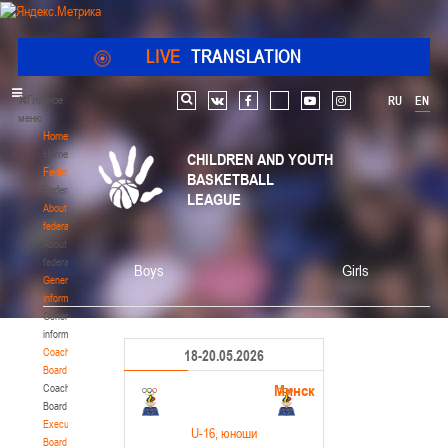
LIVE
TRANSLATION
Главное
RU
EN
Search
vk
facebook
youtube
instagram
меню
Home
Home
CHILDREN AND YOUTH
Federation
BASKETBALL
Federation
LEAGUE
About
federation
About
federation
Boys
Girls
General
information
General
information
Coaching
18-20.05.2026
Board
Минск
Coaching
Board
Executive
U-16
, юноши
Board