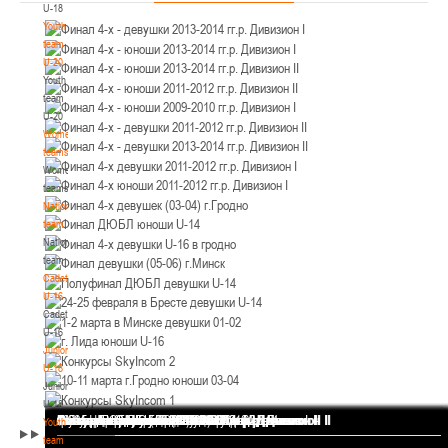
U-18
12-14.03.3036
Уральская 3А
Youth
Пинск
team
U-20
Youth
U-12
, юноши
team
II тур – юноши 2014-2015 гг.р., Дивизион 1, 12-14 марта 2026 г., г. Пинск, ул.
U-20
05-07.03.2026
ул. Пушкина, д. 27
Women's
teams
Минск
Women's
teams
National
U-14
, юноши
team
IV тур – юноши 2012-2013 гг.р., Дивизион 1, 05-07 марта 2026 г., г. Минск, ул.
National
05-06.03.2026
Уральская 3А
team
Cadets
Гомель
U-16
Cadets
U-14
, девушки
U-16
Juniors
III тур – девушки 2012-2013 гг.р., Дивизион 1, 05-06 марта 2026 г., г. Гомель,
U-18
04-06.03.2026
ул. Б.Хмельницкого, 118а
Juniors
Брест
U-18
Финал 4-х - девушки 2013-2014 гг.р. Дивизион I
Финал 4-х - юноши 2013-2014 гг.р. Дивизион I
Финал 4-х - юноши 2013-2014 гг.р. Дивизион II
Финал 4-х - юноши 2011-2012 гг.р. Дивизион II
Финал 4-х - юноши 2009-2010 гг.р. Дивизион I
Финал 4-х - девушки 2011-2012 гг.р. Дивизион II
Финал 4-х - девушки 2013-2014 гг.р. Дивизион II
Финал 4-х девушки 2011-2012 гг.р. Дивизион I
Финал 4-х юноши 2011-2012 гг.р. Дивизион I
Финал 4-х девушек (03-04) г.Гродно
Финал ДЮБЛ юноши U-14
Финал 4-х девушки U-16 в гродно
Финал девушки (05-06) г.Минск
Полуфинал ДЮБЛ девушки U-14
24-25 февраля в Бресте девушки U-14
1-2 марта в Минске девушки 01-02
г. Лида юноши U-16
Конкурсы SkyIncom 2
10-11 марта г.Гродно юноши 03-04
Конкурсы SkyIncom 1
группа "ВКонтакте"
Youth
team