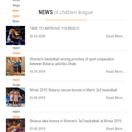
22-24.04.2026
ул. Ленинградская, 4
Region
Минск
Brest
NEWS
of children league
region
Brest
U-12
, юноши
region
TIME TO IMPROVE YOURSELF
Финал четырех – юноши 2014-2015 гг.р., Дивизион 2, 22-24 апреля 2026 г., г.
Grodno
17-19.04.2026
20.04.2020
Read More ...
Минск, ул. Стадионная, 3
region
Grodno
Гомель
region
Vitebsk
region
Women's basketball among priorities of sport cooperation
U-12
, девушки
between Belarus and Abu Dhabi
Vitebsk
V тур – девушки 2014-2015 гг.р., Дивизион 1, 17-19 апреля 2026 г., г. Гомель,
region
14-16.04.2026
18.10.2019
Read More ...
ул. Б.Хмельницкого, 118а
Mogilev
region
Минск
Mogilev
Minsk 2019: Belarus secure bronze in Men's 3x3 basketball
region
U-16
, девушки
Gomel
25.06.2019
Read More ...
region
Финал 4-х – девушки 2010-2011 гг.р., Дивизион 2, 14-16 апреля 2026 г., г.
Gomel
14-15.04.2026
Минск, ул. Стадионная, 3
region
Минск
Materials
Belarus take bronze in Women's 3x3 basketball at Minsk 2019
for
coaches
25.06.2019
Read More ...
U-16
, юноши