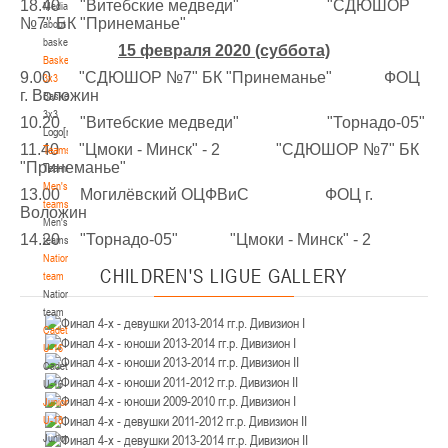
18.40 "Витебские медведи" "СДЮШОР
Media
Минск
№7" БК "Принеманье"
about
basketball
15 февраля 2020 (суббота)
U-12
, юноши
Basketball
9.00 "СДЮШОР №7" БК "Принеманье" ФОЦ
3x3
IV тур – юноши 2014-2015 гг.р., Дивизион 2, 21-22 марта 2026 г., г. Минск, ул.
г. Воложин
Basketball
18-19.03.2026
Уральская 3А
3x3
10.20 "Витебские медведи" "Торнадо-05"
Logo[modid=121]
Брест
11.40 "Цмоки - Минск" - 2 "СДЮШОР №7" БК
Teams
"Принеманье"
Teams
U-16
, девушки
Men's
13.00 Могилёвский ОЦФВиС ФОЦ г.
IV тур – девушки 2010-2011 гг.р., дивизион 2, 18-19 марта 2026 г., г. Брест, ул.
teams
Воложин
17-18.03.2026
ул. Ленинградская, 4
Men's
14.20 "Торнадо-05" "Цмоки - Минск" - 2
teams
Гродно
National
CHILDREN'S
LIGUE GALLERY
team
National
U-14
, девушки
team
IV тур – девушки 2012-2013 гг.р., дивизион 2, 17-18 марта 2026 г., г. Гродно,
Cadets
14-15.03.2026
ул. Врублевского, 92
U-16
Cadets
Минск
U-16
Juniors
U-16
, девушки
U-18
Juniors
III тур – девушки 2010-2011 гг.р., Дивизион 1, 14-15 марта 2026 г., г. Минск, ул.