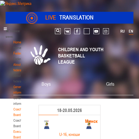
LIVE
TRANSLATION
Главное
RU
EN
Search
vk
facebook
youtube
instagram
меню
Home
Home
CHILDREN AND YOUTH
Federation
BASKETBALL
Federation
LEAGUE
About
federation
About
federation
Boys
Girls
General
information
General
information
Coaching
18-20.05.2026
Board
Минск
Coaching
Board
Executive
U-16
, юноши
Board