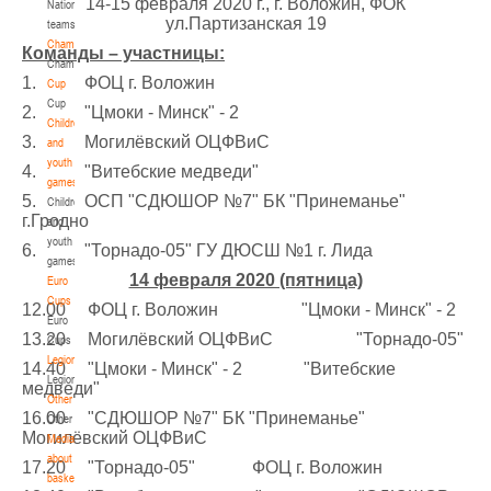
14-15 февраля 2020 г., г. Воложин, ФОК
National
ул.Партизанская 19
teams
U-14
, девушки
Championship
Команды – участницы:
IV тур – девушки 2012-2013 гг.р., Дивизион 1, 6-7 апреля 2026 г., г. Гомель, ул.
Championship
27-29.03.2026
Б.Хмельницкого, 118а
1. ФОЦ г. Воложин
Cup
Cup
Молодечно
2. "Цмоки - Минск" - 2
Children
3. Могилёвский ОЦФВиС
and
U-16
, юноши
youth
4. "Витебские медведи"
games
III тур – юноши 2010-2011 гг.р., Дивизион 1, группа Г 27-29 марта 2026 г., г.
5. ОСП "СДЮШОР №7" БК "Принеманье"
Children
27-28.03.2026
Молодечно, ул. Великий Гостинец, 102
г.Гродно
and
Речица
youth
6. "Торнадо-05" ГУ ДЮСШ №1 г. Лида
games
14 февраля 2020 (пятница)
Euro
U-12
, девушки
Cups
12.00 ФОЦ г. Воложин "Цмоки - Минск" - 2
IV тур – девушки 2014-2015 гг.р., дивизион 1 27-28 марта 2026 г., г. Речица, ул.
Euro
23-24.03.2026
13.20 Могилёвский ОЦФВиС "Торнадо-05"
Снежкова, 16
Cups
Legionaries
14.40 "Цмоки - Минск" - 2 "Витебские
Могилев
Legionaries
медведи"
Other
16.00 "СДЮШОР №7" БК "Принеманье"
Other
U-12
, девушки
Могилёвский ОЦФВиС
Media
III тур – девушки 2014-2015 гг.р., Дивизион 2, 23-24 марта 2026 г., г. Могилев,
about
17.20 "Торнадо-05" ФОЦ г. Воложин
21-22.03.2026
ул. 30 лет Победы, 1А
basketball