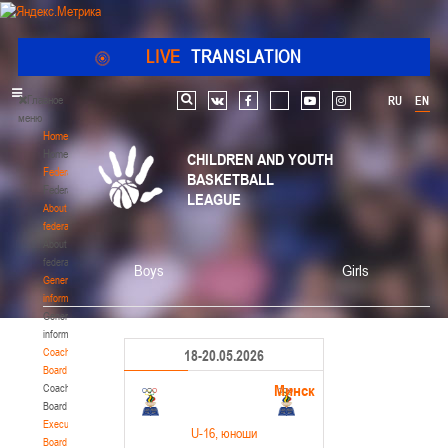
LIVE
TRANSLATION
Главное
RU
EN
Search
vk
facebook
youtube
instagram
меню
Home
Home
CHILDREN AND YOUTH
Federation
BASKETBALL
Federation
LEAGUE
About
federation
About
federation
Boys
Girls
General
information
General
information
Coaching
18-20.05.2026
Board
Минск
Coaching
Board
Executive
U-16
, юноши
Board