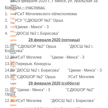
28-29 февраля 2020 г., г. Минск, ул. Уральская 3а
National
teams
U-14
, девушки
Команды – участницы:
Championship
IV тур – девушки 2012-2013 гг.р., Дивизион 1, 6-7 апреля 2026 г., г. Гомель, ул.
1. УСиТ Могилевского облисполкома
Championship
27-29.03.2026
Б.Хмельницкого, 118а
Cup
2. УСУ "СДЮШОР №2" Орша
Cup
Молодечно
3. "Цмоки - Минск" - 3
Children
and
4. "ДЮСШ №2 г. Борисова"
U-16
, юноши
youth
28 февраля 2020 (пятница)
games
III тур – юноши 2010-2011 гг.р., Дивизион 1, группа Г 27-29 марта 2026 г., г.
Children
27-28.03.2026
Молодечно, ул. Великий Гостинец, 102
11.00 "СДЮШОР №2" Орша "ДЮСШ №2 г.
and
Борисова"
Речица
youth
12.20 УСиТ Могилев "Цмоки - Минск" - 3
games
Euro
13.40 Перерыв. Конкурсы
U-12
, девушки
Cups
14.20 "ДЮСШ №2 г. Борисова" "Цмоки - Минск" - 3
IV тур – девушки 2014-2015 гг.р., дивизион 1 27-28 марта 2026 г., г. Речица, ул.
Euro
23-24.03.2026
Снежкова, 16
Cups
15.40 "СДЮШОР №2" Орша УСиТ Могилев
Legionaries
Могилев
29 февраля 2020 (суббота)
Legionaries
Other
11.00 "Цмоки - Минск" - 3 "СДЮШОР №2"
Other
U-12
, девушки
Орша
Media
III тур – девушки 2014-2015 гг.р., Дивизион 2, 23-24 марта 2026 г., г. Могилев,
12.30 УСиТ Могилев "ДЮСШ №2 г. Борисова"
about
21-22.03.2026
ул. 30 лет Победы, 1А
basketball