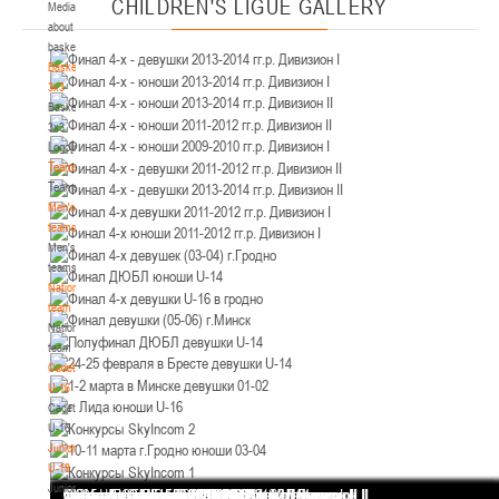
CHILDREN'S
LIGUE GALLERY
Media
Минск
about
basketball
U-12
, юноши
Basketball
3x3
IV тур – юноши 2014-2015 гг.р., Дивизион 2, 21-22 марта 2026 г., г. Минск, ул.
Basketball
18-19.03.2026
Уральская 3А
3x3
Logo[modid=121]
Брест
Teams
Teams
U-16
, девушки
Men's
IV тур – девушки 2010-2011 гг.р., дивизион 2, 18-19 марта 2026 г., г. Брест, ул.
teams
17-18.03.2026
ул. Ленинградская, 4
Men's
teams
Гродно
National
team
National
U-14
, девушки
team
IV тур – девушки 2012-2013 гг.р., дивизион 2, 17-18 марта 2026 г., г. Гродно,
Cadets
14-15.03.2026
ул. Врублевского, 92
U-16
Cadets
Минск
U-16
Juniors
U-16
, девушки
U-18
Juniors
Финал 4-х - девушки 2013-2014 гг.р. Дивизион I
Финал 4-х - юноши 2013-2014 гг.р. Дивизион I
Финал 4-х - юноши 2013-2014 гг.р. Дивизион II
Финал 4-х - юноши 2011-2012 гг.р. Дивизион II
Финал 4-х - юноши 2009-2010 гг.р. Дивизион I
Финал 4-х - девушки 2011-2012 гг.р. Дивизион II
Финал 4-х - девушки 2013-2014 гг.р. Дивизион II
Финал 4-х девушки 2011-2012 гг.р. Дивизион I
Финал 4-х юноши 2011-2012 гг.р. Дивизион I
Финал 4-х девушек (03-04) г.Гродно
Финал ДЮБЛ юноши U-14
Финал 4-х девушки U-16 в гродно
Финал девушки (05-06) г.Минск
Полуфинал ДЮБЛ девушки U-14
24-25 февраля в Бресте девушки U-14
1-2 марта в Минске девушки 01-02
г. Лида юноши U-16
Конкурсы SkyIncom 2
10-11 марта г.Гродно юноши 03-04
Конкурсы SkyIncom 1
группа "ВКонтакте"
III тур – девушки 2010-2011 гг.р., Дивизион 1, 14-15 марта 2026 г., г. Минск, ул.