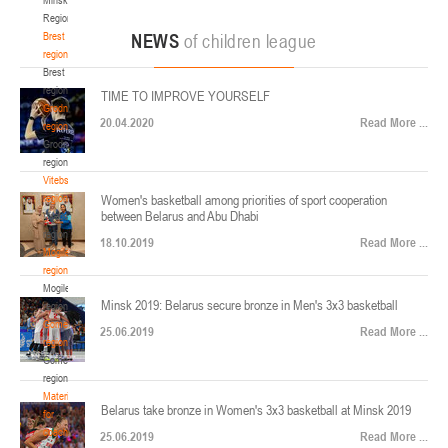
22-24.04.2026
ул. Ленинградская, 4
Region
Минск
Brest
NEWS
of children league
region
Brest
U-12
, юноши
region
TIME TO IMPROVE YOURSELF
Финал четырех – юноши 2014-2015 гг.р., Дивизион 2, 22-24 апреля 2026 г., г.
Grodno
17-19.04.2026
20.04.2020
Read More ...
Минск, ул. Стадионная, 3
region
Grodno
Гомель
region
Vitebsk
region
Women's basketball among priorities of sport cooperation
U-12
, девушки
between Belarus and Abu Dhabi
Vitebsk
V тур – девушки 2014-2015 гг.р., Дивизион 1, 17-19 апреля 2026 г., г. Гомель,
region
14-16.04.2026
18.10.2019
Read More ...
ул. Б.Хмельницкого, 118а
Mogilev
region
Минск
Mogilev
Minsk 2019: Belarus secure bronze in Men's 3x3 basketball
region
U-16
, девушки
Gomel
25.06.2019
Read More ...
region
Финал 4-х – девушки 2010-2011 гг.р., Дивизион 2, 14-16 апреля 2026 г., г.
Gomel
14-15.04.2026
Минск, ул. Стадионная, 3
region
Минск
Materials
Belarus take bronze in Women's 3x3 basketball at Minsk 2019
for
coaches
25.06.2019
Read More ...
U-16
, юноши