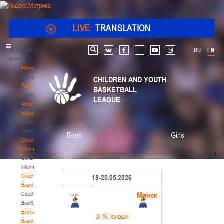
LIVE
TRANSLATION
Главное
RU
EN
Search
vk
facebook
youtube
instagram
меню
Home
Home
CHILDREN AND YOUTH
Federation
BASKETBALL
Federation
LEAGUE
About
federation
About
federation
Boys
Girls
General
information
General
information
Coaching
18-20.05.2026
Board
Минск
Coaching
Board
Executive
U-16
, юноши
Board