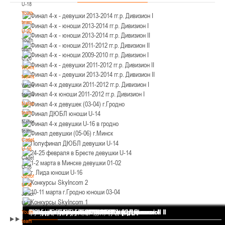
U-18
12-14.03.3036
Уральская 3А
Youth
Пинск
team
U-20
Youth
U-12
, юноши
team
II тур – юноши 2014-2015 гг.р., Дивизион 1, 12-14 марта 2026 г., г. Пинск, ул.
U-20
05-07.03.2026
ул. Пушкина, д. 27
Women's
teams
Минск
Women's
teams
National
U-14
, юноши
team
IV тур – юноши 2012-2013 гг.р., Дивизион 1, 05-07 марта 2026 г., г. Минск, ул.
National
05-06.03.2026
Уральская 3А
team
Cadets
Гомель
U-16
Cadets
U-14
, девушки
U-16
Juniors
III тур – девушки 2012-2013 гг.р., Дивизион 1, 05-06 марта 2026 г., г. Гомель,
U-18
04-06.03.2026
ул. Б.Хмельницкого, 118а
Juniors
Брест
U-18
Финал 4-х - девушки 2013-2014 гг.р. Дивизион I
Финал 4-х - юноши 2013-2014 гг.р. Дивизион I
Финал 4-х - юноши 2013-2014 гг.р. Дивизион II
Финал 4-х - юноши 2011-2012 гг.р. Дивизион II
Финал 4-х - юноши 2009-2010 гг.р. Дивизион I
Финал 4-х - девушки 2011-2012 гг.р. Дивизион II
Финал 4-х - девушки 2013-2014 гг.р. Дивизион II
Финал 4-х девушки 2011-2012 гг.р. Дивизион I
Финал 4-х юноши 2011-2012 гг.р. Дивизион I
Финал 4-х девушек (03-04) г.Гродно
Финал ДЮБЛ юноши U-14
Финал 4-х девушки U-16 в гродно
Финал девушки (05-06) г.Минск
Полуфинал ДЮБЛ девушки U-14
24-25 февраля в Бресте девушки U-14
1-2 марта в Минске девушки 01-02
г. Лида юноши U-16
Конкурсы SkyIncom 2
10-11 марта г.Гродно юноши 03-04
Конкурсы SkyIncom 1
группа "ВКонтакте"
Youth
team