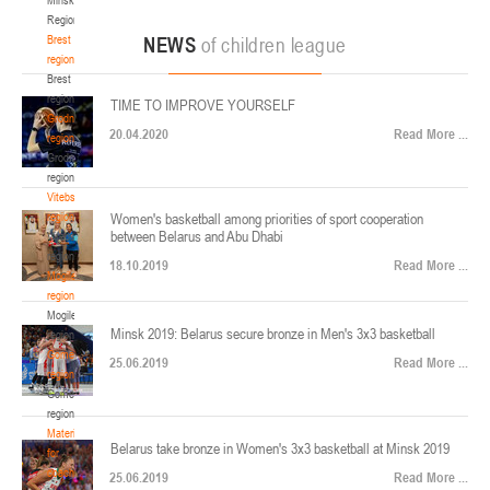
22-24.04.2026
ул. Ленинградская, 4
Region
Минск
Brest
NEWS
of children league
region
Brest
U-12
, юноши
region
TIME TO IMPROVE YOURSELF
Финал четырех – юноши 2014-2015 гг.р., Дивизион 2, 22-24 апреля 2026 г., г.
Grodno
17-19.04.2026
20.04.2020
Read More ...
Минск, ул. Стадионная, 3
region
Grodno
Гомель
region
Vitebsk
region
Women's basketball among priorities of sport cooperation
U-12
, девушки
between Belarus and Abu Dhabi
Vitebsk
V тур – девушки 2014-2015 гг.р., Дивизион 1, 17-19 апреля 2026 г., г. Гомель,
region
14-16.04.2026
18.10.2019
Read More ...
ул. Б.Хмельницкого, 118а
Mogilev
region
Минск
Mogilev
Minsk 2019: Belarus secure bronze in Men's 3x3 basketball
region
U-16
, девушки
Gomel
25.06.2019
Read More ...
region
Финал 4-х – девушки 2010-2011 гг.р., Дивизион 2, 14-16 апреля 2026 г., г.
Gomel
14-15.04.2026
Минск, ул. Стадионная, 3
region
Минск
Materials
Belarus take bronze in Women's 3x3 basketball at Minsk 2019
for
coaches
25.06.2019
Read More ...
U-16
, юноши